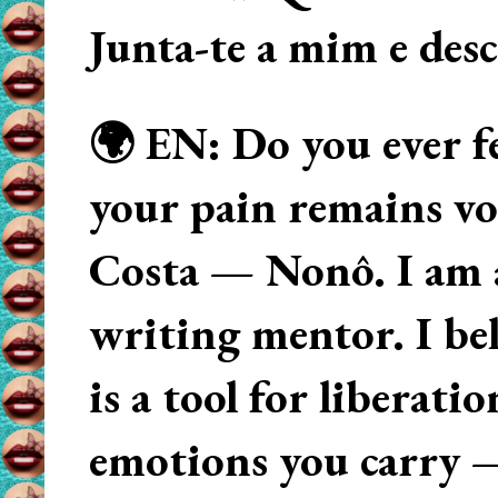
Junta-te a mim e des
🌍 EN: Do you ever fe
your pain remains voi
Costa — Nonô. I am 
writing mentor. I beli
is a tool for liberati
emotions you carry 