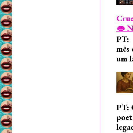
Crue
👄 N
PT: 
mês 
um l
PT: 
poet
lega