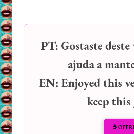
PT:
Gostaste deste 
ajuda a manter
EN:
Enjoyed this v
keep this
☕️ OFER