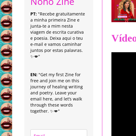
Nonô Zine
PT:
"Recebe gratuitamente
a minha primeira Zine e
junta-te a mim nesta
viagem de escrita curativa
Víde
e poesia. Deixa aqui o teu
e-mail e vamos caminhar
juntos por estas palavras.
✨💋"
EN:
"Get my first Zine for
free and join me on this
journey of healing writing
and poetry. Leave your
email here, and let’s walk
through these words
together. ✨💋"