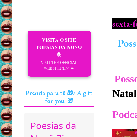
sexta-
VISITA O SITE
Poss
POESIAS DA NONÔ
🦋
VISIT THE OFFICIAL
WEBSITE (EN) 💋
Posso
Natal
Prenda para ti! 🎁/ A gift
for you! 🎁
Podca
Poesias da