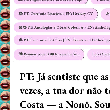
📚 PT: Currículo Literário / EN: Literary CV
🎉
📖🤝 PT: Antologias e Obras Coletivas / EN: Antholo
🎤 PT: Eventos e Tertúlias | EN: Events and Gathering
🎁 Poemas para Ti ❤️ Poems for You
Loja Oficia
PT: Já sentiste que a
vezes, a tua dor não 
Costa — a Nonô. Sou 