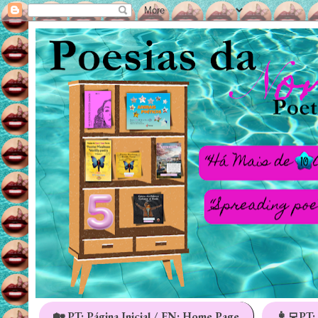
🏡 PT: Página Inicial / EN: Home Page
👩‍💻PT