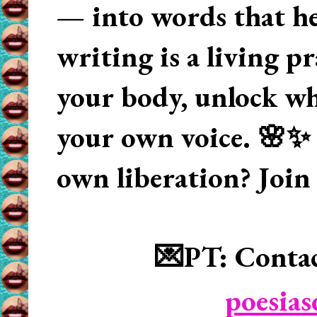
— into words that hea
writing is a living p
your body, unlock wha
your own voice. 🌸✨ 
own liberation? Join
💌PT: Contac
poesia