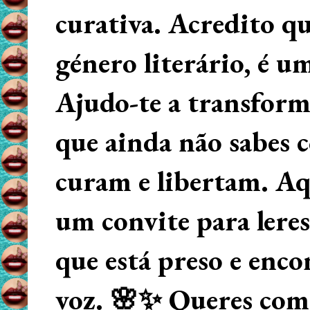
curativa. Acredito q
género literário, é u
Ajudo-te a transform
que ainda não sabes
curam e libertam. Aqu
um convite para lere
que está preso e enco
voz. 🌸✨ Queres começ