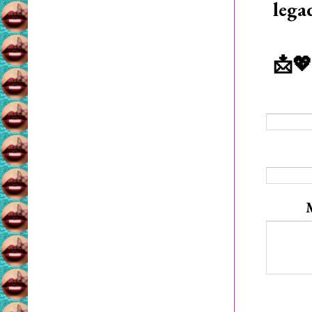
lega
📩💖