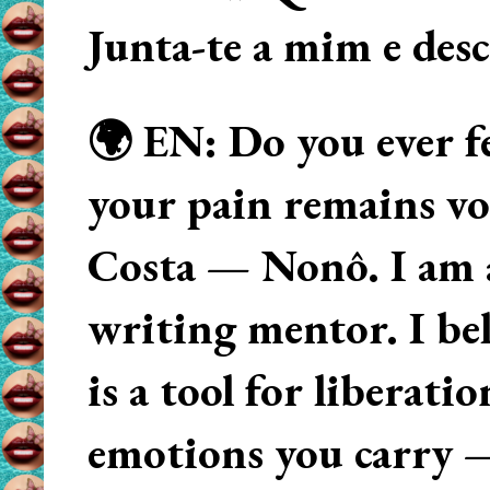
Junta-te a mim e des
🌍 EN: Do you ever fe
your pain remains voi
Costa — Nonô. I am 
writing mentor. I beli
is a tool for liberati
emotions you carry 