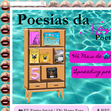
🏡 PT: Página Inicial / EN: Home Page
👩‍💻PT