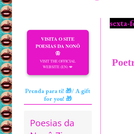
sexta-f
VISITA O SITE
POESIAS DA NONÔ
🦋
Poet
VISIT THE OFFICIAL
WEBSITE (EN) 💋
Prenda para ti! 🎁/ A gift
for you! 🎁
Poesias da