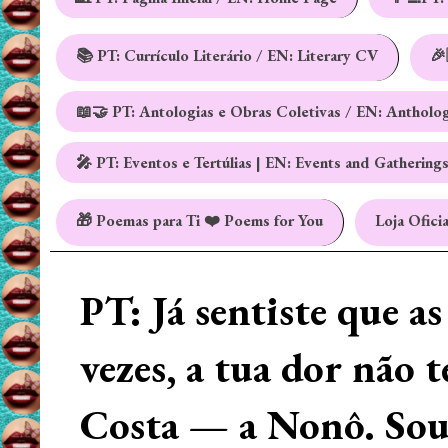
📚 PT: Currículo Literário / EN: Literary CV
🎉
📖🤝 PT: Antologias e Obras Coletivas / EN: Antholo
🎤 PT: Eventos e Tertúlias | EN: Events and Gathering
🎁 Poemas para Ti ❤️ Poems for You
Loja Oficia
PT: Já sentiste que a
vezes, a tua dor não 
Costa — a Nonô. Sou 