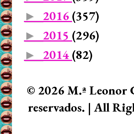
2016
(357)
►
2015
(296)
►
2014
(82)
►
© 2026 M.ª Leonor C
reservados. | All Ri