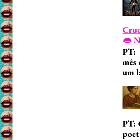
Crue
👄 N
PT: 
mês 
um l
PT: 
poet