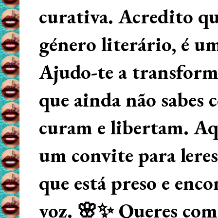
curativa. Acredito q
género literário, é u
Ajudo-te a transform
que ainda não sabes
curam e libertam. Aqu
um convite para lere
que está preso e enco
voz. 🌸✨ Queres começ