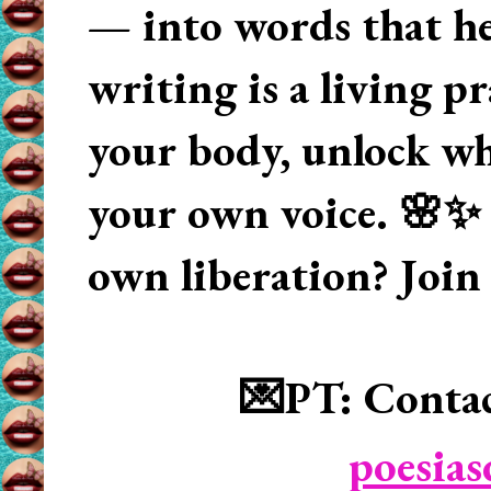
— into words that hea
writing is a living p
your body, unlock wha
your own voice. 🌸✨ 
own liberation? Join
💌PT: Contac
poesia