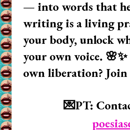
— into words that hea
writing is a living p
your body, unlock wha
your own voice. 🌸✨ 
own liberation? Join
💌PT: Contac
poesia