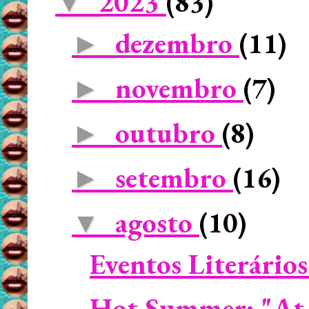
2023
(83)
▼
dezembro
(11)
►
novembro
(7)
►
outubro
(8)
►
setembro
(16)
►
agosto
(10)
▼
Eventos Literário
Hot Summer: "At 