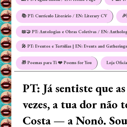
📚 PT: Currículo Literário / EN: Literary CV
🎉
📖🤝 PT: Antologias e Obras Coletivas / EN: Antholo
🎤 PT: Eventos e Tertúlias | EN: Events and Gathering
🎁 Poemas para Ti ❤️ Poems for You
Loja Oficia
PT: Já sentiste que a
vezes, a tua dor não 
Costa — a Nonô. Sou 