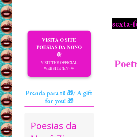
sexta-f
VISITA O SITE
POESIAS DA NONÔ
🦋
Poet
VISIT THE OFFICIAL
WEBSITE (EN) 💋
Prenda para ti! 🎁/ A gift
for you! 🎁
Poesias da