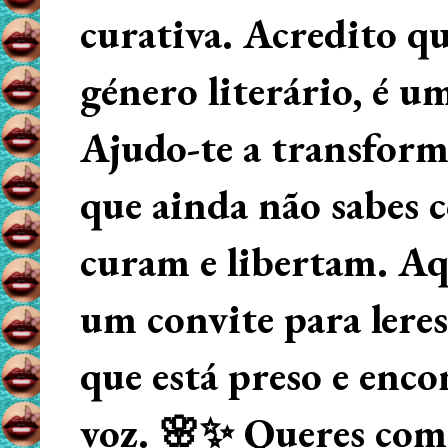
curativa. Acredito q
género literário, é u
Ajudo-te a transform
que ainda não sabes
curam e libertam. Aqu
um convite para lere
que está preso e enco
voz. 🌸✨ Queres começ