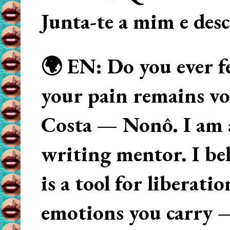
Junta-te a mim e des
🌍 EN: Do you ever fe
your pain remains voi
Costa — Nonô. I am 
writing mentor. I beli
is a tool for liberati
emotions you carry 