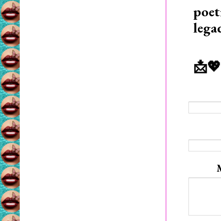
poet
lega
📩💖