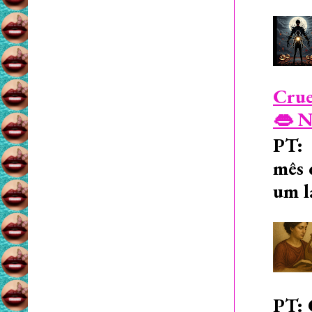
Crue
👄 N
PT: 
mês 
um l
PT: 