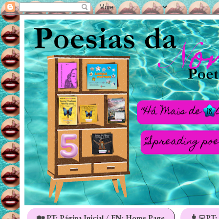
🏡 PT: Página Inicial / EN: Home Page
👩‍💻PT