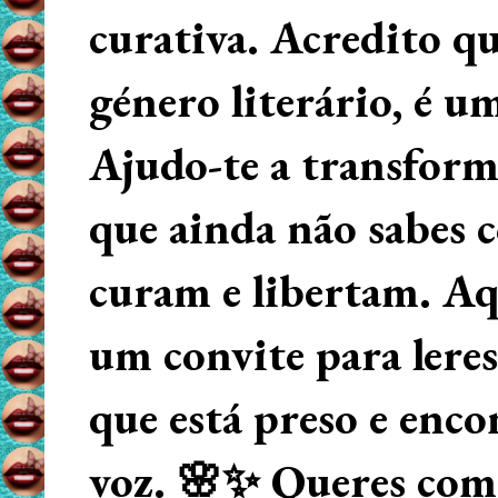
curativa. Acredito q
género literário, é u
Ajudo-te a transform
que ainda não sabes
curam e libertam. Aqu
um convite para lere
que está preso e enco
voz. 🌸✨ Queres começ