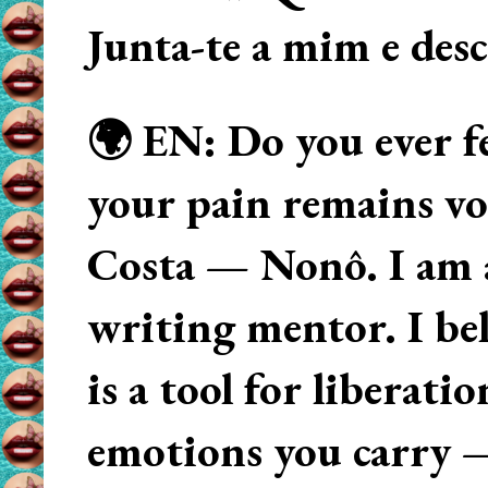
Junta-te a mim e des
🌍 EN: Do you ever fe
your pain remains voi
Costa — Nonô. I am 
writing mentor. I beli
is a tool for liberati
emotions you carry 