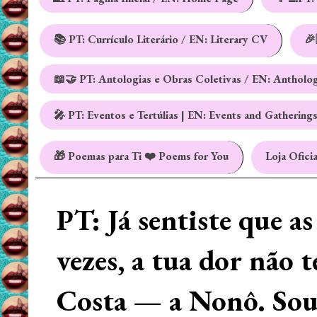
📚 PT: Currículo Literário / EN: Literary CV
🎉
📖🤝 PT: Antologias e Obras Coletivas / EN: Antholo
🎤 PT: Eventos e Tertúlias | EN: Events and Gathering
🎁 Poemas para Ti ❤️ Poems for You
Loja Oficia
PT: Já sentiste que a
vezes, a tua dor não 
Costa — a Nonô. Sou 