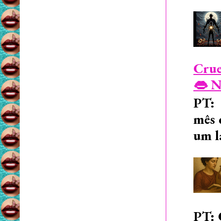
Crue
👄 N
PT: 
mês 
um l
PT: 