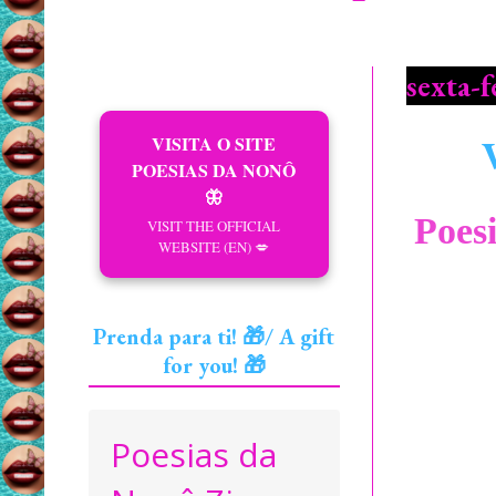
sexta-f
VISITA O SITE
POESIAS DA NONÔ
🦋
Poes
VISIT THE OFFICIAL
WEBSITE (EN) 💋
Prenda para ti! 🎁/ A gift
for you! 🎁
Poesias da