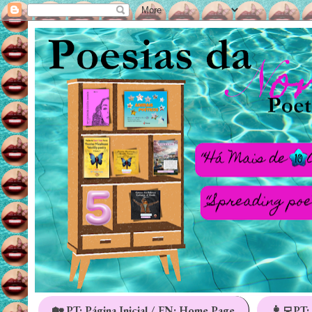
🏡 PT: Página Inicial / EN: Home Page
👩‍💻PT