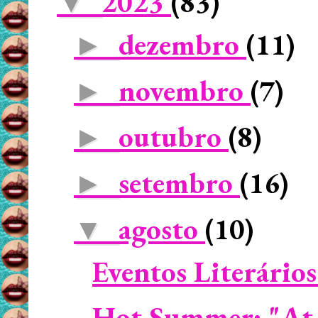
2023
(83)
▼
dezembro
(11)
►
novembro
(7)
►
outubro
(8)
►
setembro
(16)
►
agosto
(10)
▼
Eventos Literário
Hot Summer: "At 