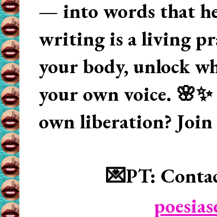
— into words that hea
writing is a living p
your body, unlock wha
your own voice. 🌸✨ 
own liberation? Join
💌PT: Contac
poesia