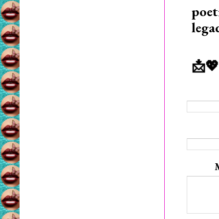
poet
lega
📩💖