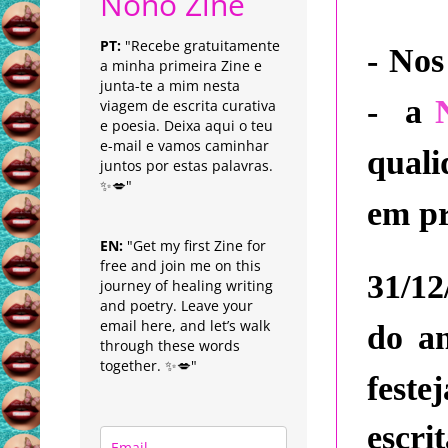
Nonô Zine
PT:
"Recebe gratuitamente
- N
os
a minha primeira Zine e
junta-te a mim nesta
- a
viagem de escrita curativa
e poesia. Deixa aqui o teu
e-mail e vamos caminhar
quali
juntos por estas palavras.
✨💋"
em pr
EN:
"Get my first Zine for
free and join me on this
31/12
journey of healing writing
and poetry. Leave your
email here, and let’s walk
do an
through these words
together. ✨💋"
feste
escri