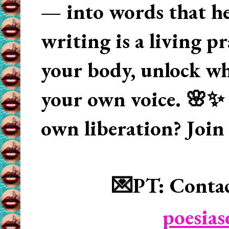
— into words that hea
writing is a living p
your body, unlock wha
your own voice. 🌸✨ 
own liberation? Join
💌PT: Contac
poesia