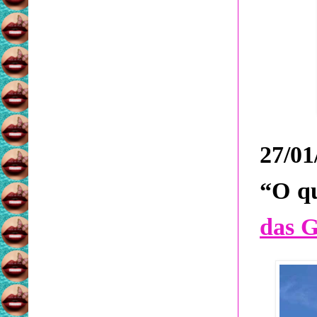
27/0
“O qu
das G