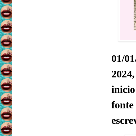
01/0
2024,
inici
font
escre