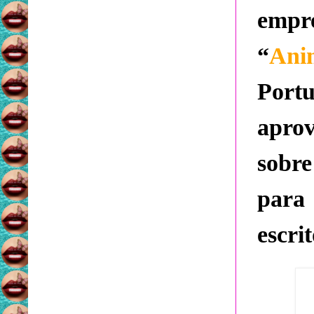
empre
“
Anim
Port
aprov
sob
para 
escrit