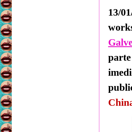
13/0
wor
Galve
part
imed
publi
Chin