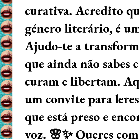
curativa. Acredito q
género literário, é u
Ajudo-te a transform
que ainda não sabes
curam e libertam. Aqu
um convite para lere
que está preso e enco
voz. 🌸✨ Queres começ