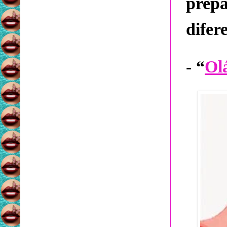
prep
difer
- “
Ol