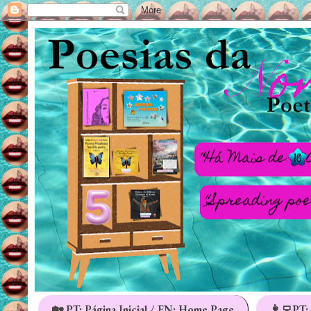
🏡 PT: Página Inicial / EN: Home Page
👩‍💻PT