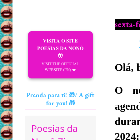
sexta-f
VISITA O SITE
POESIAS DA NONÔ
🦋
VISIT THE OFFICIAL
Olá, 
WEBSITE (EN) 💋
O no
Prenda para ti! 🎁/ A gift
for you! 🎁
agen
d
ura
Poesias da
2024: