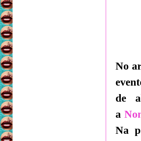
No ar
event
de a
a
N
o
Na p