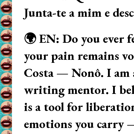
Junta-te a mim e des
🌍 EN: Do you ever fe
your pain remains voi
Costa — Nonô. I am 
writing mentor. I beli
is a tool for liberati
emotions you carry 