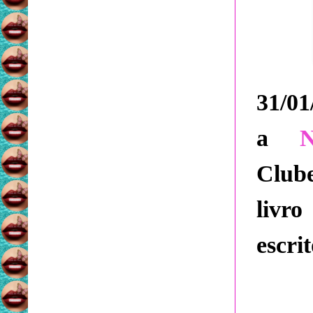
31/0
a
Club
livr
escri