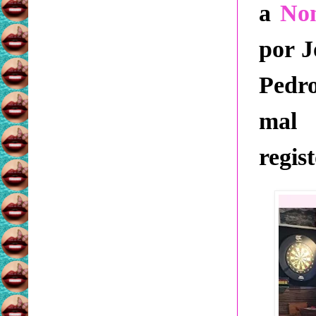
a
N
o
por J
Pedro
mal 
regis