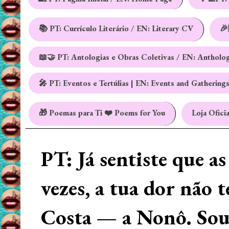
📚 PT: Currículo Literário / EN: Literary CV
🎉
📖🤝 PT: Antologias e Obras Coletivas / EN: Antholo
🎤 PT: Eventos e Tertúlias | EN: Events and Gathering
🎁 Poemas para Ti ❤️ Poems for You
Loja Oficia
PT: Já sentiste que a
vezes, a tua dor não 
Costa — a Nonô. Sou 