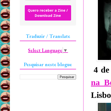
Quero receber a Zine /
Download Zine
Traduzir / Translate
Select Language
▼
Pesquisar neste blogue
4 de
na B
Lisbo