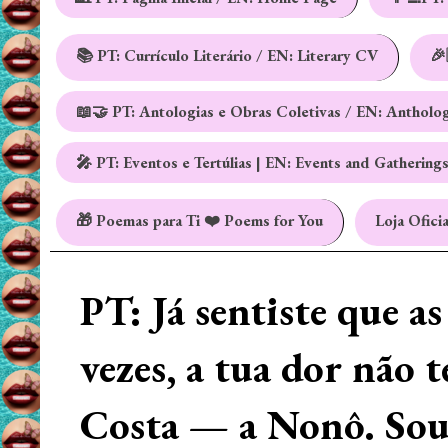
📚 PT: Currículo Literário / EN: Literary CV
🎉
📖🤝 PT: Antologias e Obras Coletivas / EN: Antholo
🎤 PT: Eventos e Tertúlias | EN: Events and Gathering
🎁 Poemas para Ti ❤️ Poems for You
Loja Oficia
PT: Já sentiste que a
vezes, a tua dor não 
Costa — a Nonô. Sou 