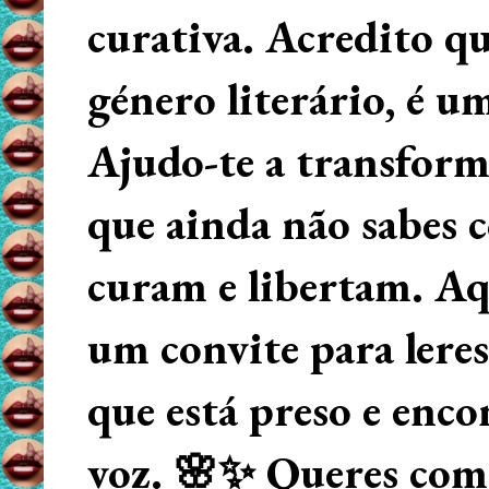
curativa. Acredito q
género literário, é u
Ajudo-te a transform
que ainda não sabes
curam e libertam. Aqu
um convite para lere
que está preso e enco
voz. 🌸✨ Queres começ