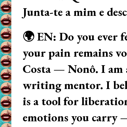
Junta-te a mim e des
🌍 EN: Do you ever fe
your pain remains voi
Costa — Nonô. I am 
writing mentor. I beli
is a tool for liberati
emotions you carry 