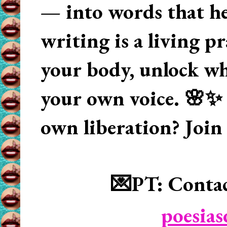
— into words that hea
writing is a living p
your body, unlock wha
your own voice. 🌸✨ 
own liberation? Join
💌PT: Contac
poesia