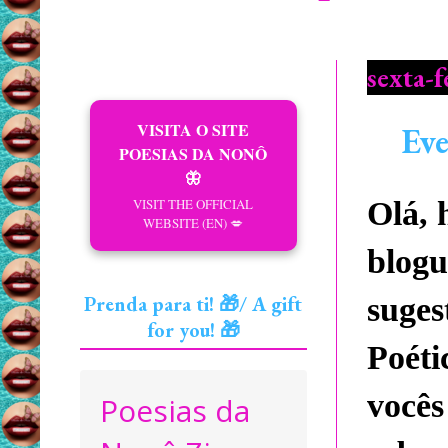
sexta-f
VISITA O SITE
Eve
POESIAS DA NONÔ
🦋
VISIT THE OFFICIAL
Olá, 
WEBSITE (EN) 💋
blog
Prenda para ti! 🎁/ A gift
suges
for you! 🎁
Poéti
vocês
Poesias da