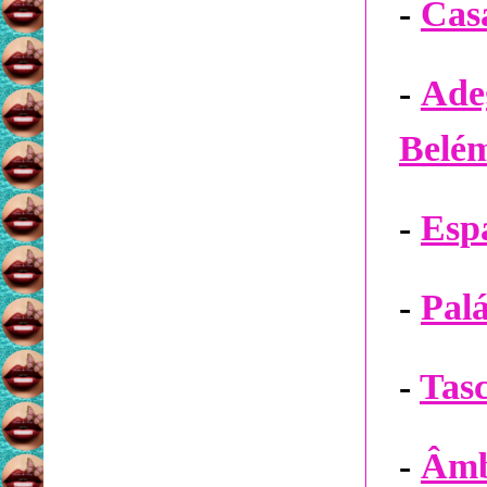
-
Cas
-
Ade
Belé
-
Esp
-
Pal
-
Tasc
-
Âmbi