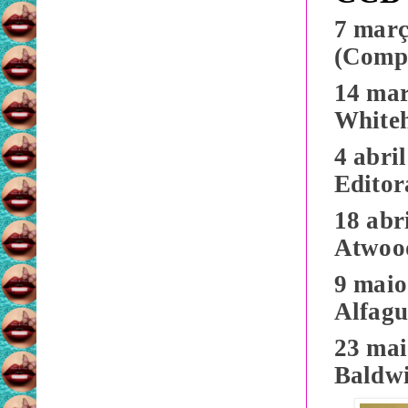
7 març
(Compa
14 ma
Whiteh
4 abri
Editor
18 abr
Atwood
9 maio
Alfagu
23 mai
Baldwi