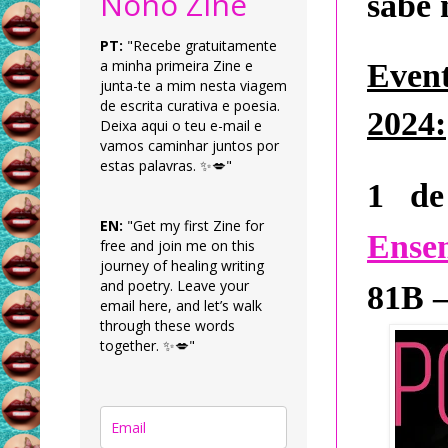
Nonô Zine
sabe 
PT:
"Recebe gratuitamente
a minha primeira Zine e
Even
junta-te a mim nesta viagem
de escrita curativa e poesia.
2024:
Deixa aqui o teu e-mail e
vamos caminhar juntos por
estas palavras. ✨💋"
1 de
EN:
"Get my first Zine for
Ense
free and join me on this
journey of healing writing
and poetry. Leave your
81B –
email here, and let’s walk
through these words
together. ✨💋"