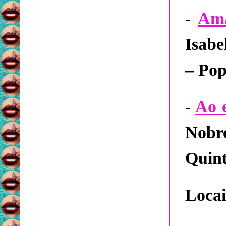
-
Ama
Isabe
– Po
-
Ao 
Nobre
Quin
Locai