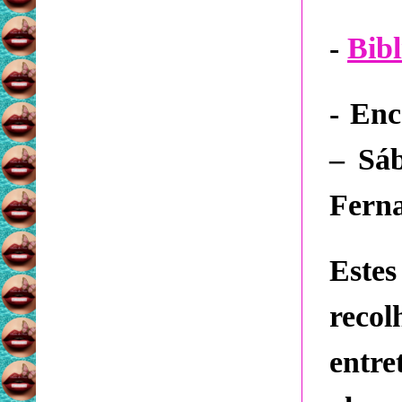
-
Bibl
- Enc
– Sá
Fern
Este
reco
entr