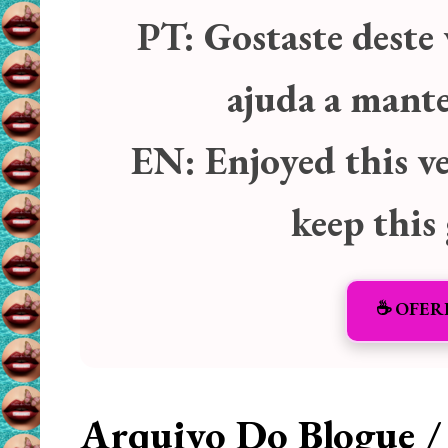
PT:
Gostaste deste 
ajuda a manter
EN:
Enjoyed this v
keep this
☕️ OFER
Arquivo Do Blogue /