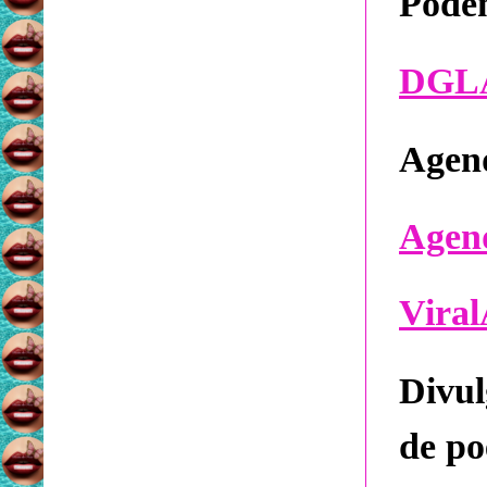
Podem
DGLAB
Agend
Agend
Vira
Divu
de po