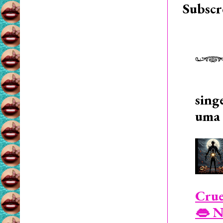
Subscr
sing
uma 
Crue
👄 N