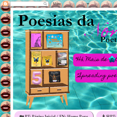
🏡 PT: Página Inicial / EN: Home Page
👩‍💻PT