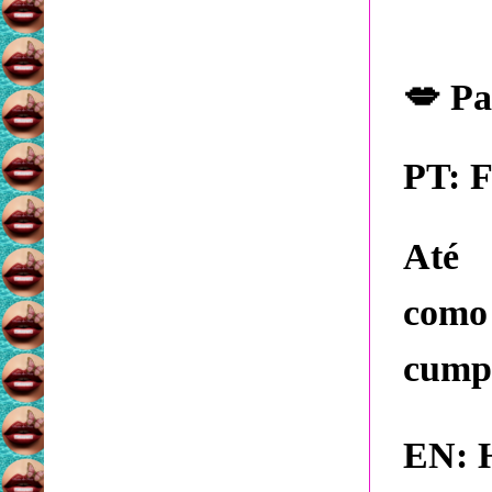
💋
Pal
PT:
F
Até 
como
cump
EN: