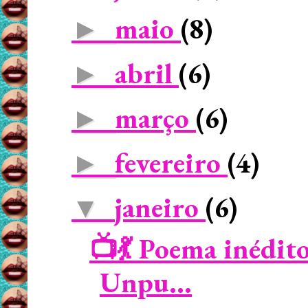
maio
(8)
►
abril
(6)
►
março
(6)
►
fevereiro
(4)
►
janeiro
(6)
▼
📺💃 Poema inédit
Unpu...