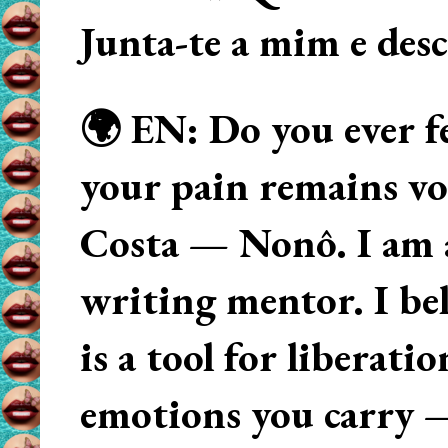
Junta-te a mim e des
🌍 EN: Do you ever fe
your pain remains voi
Costa — Nonô. I am 
writing mentor. I beli
is a tool for liberati
emotions you carry 