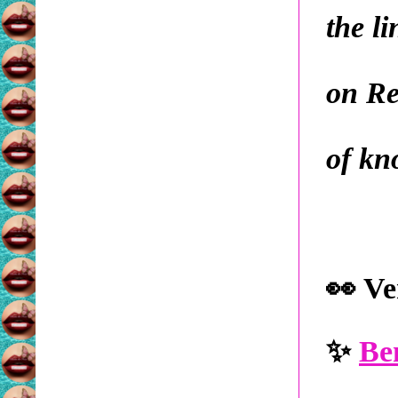
the l
on Re
of kn
👀
Ve
✨
Be