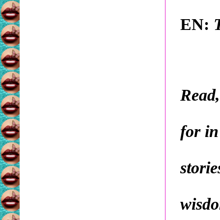
EN:
Read,
for i
stori
wisdo