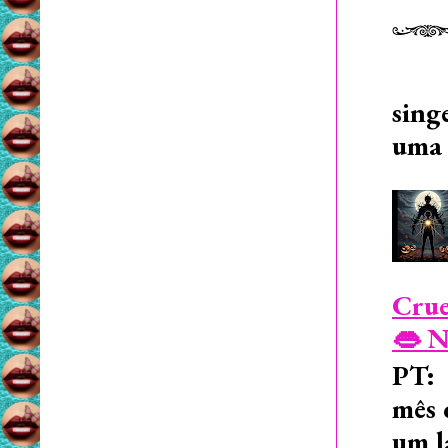
sing
uma 
Crue
👄 N
PT: 
mês 
um l