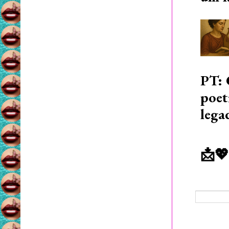
PT: 
poet
lega
📩💖