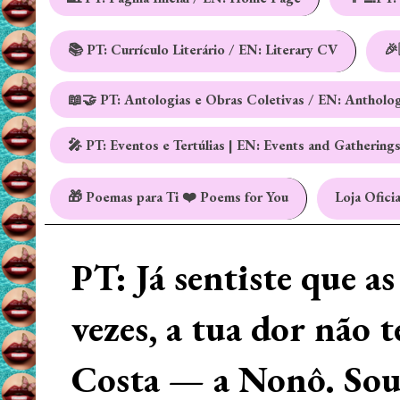
📚 PT: Currículo Literário / EN: Literary CV
🎉
📖🤝 PT: Antologias e Obras Coletivas / EN: Antholo
🎤 PT: Eventos e Tertúlias | EN: Events and Gathering
🎁 Poemas para Ti ❤️ Poems for You
Loja Oficia
PT: Já sentiste que a
vezes, a tua dor não 
Costa — a Nonô. Sou 