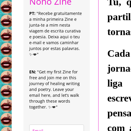
Nonô Zine
Tu, 
PT:
"Recebe gratuitamente
part
a minha primeira Zine e
junta-te a mim nesta
torna
viagem de escrita curativa
e poesia. Deixa aqui o teu
e-mail e vamos caminhar
juntos por estas palavras.
Cada
✨💋"
jorn
EN:
"Get my first Zine for
free and join me on this
liga
journey of healing writing
and poetry. Leave your
email here, and let’s walk
escre
through these words
together. ✨💋"
pensa
com 