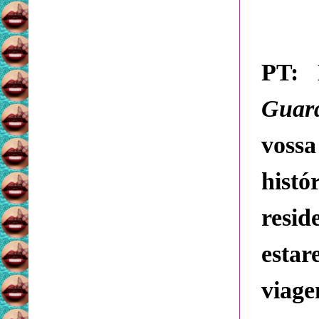
PT:
D
Guar
voss
hist
resi
esta
viage