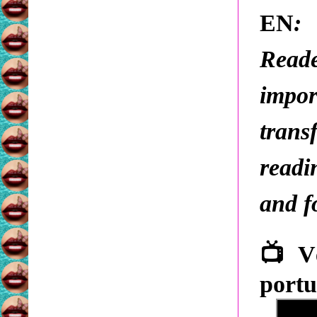
EN
:
I
Reade
impor
trans
readi
and f
📺
Vê
portu