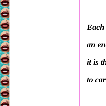
Each 
an en
it is
to ca