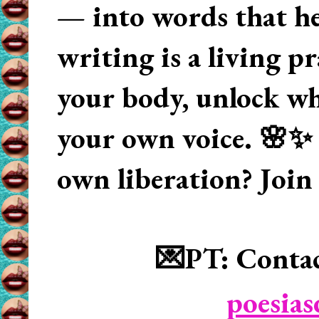
— into words that hea
writing is a living p
your body, unlock wha
your own voice. 🌸✨ 
own liberation? Join
💌PT: Contac
poesia