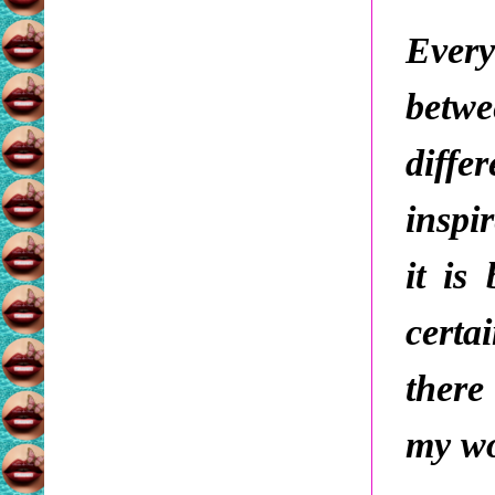
Every
betw
diffe
inspi
it is
certa
there
my wo