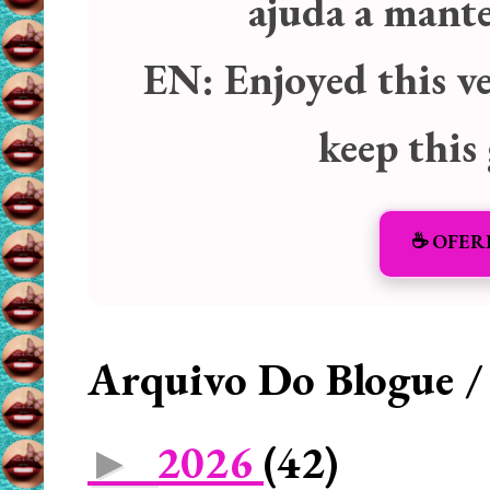
ajuda a manter
EN:
Enjoyed this v
keep this
☕️ OFER
Arquivo Do Blogue /
2026
(42)
►