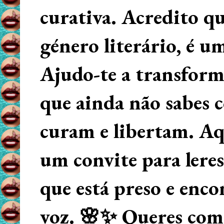
curativa. Acredito q
género literário, é u
Ajudo-te a transform
que ainda não sabes
curam e libertam. Aqu
um convite para lere
que está preso e enco
voz. 🌸✨ Queres começ