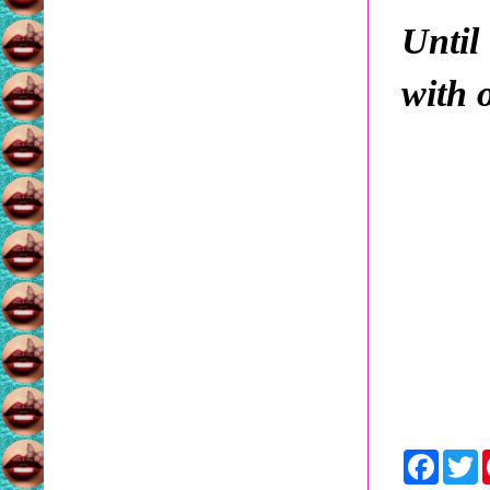
Until
with 
F
a