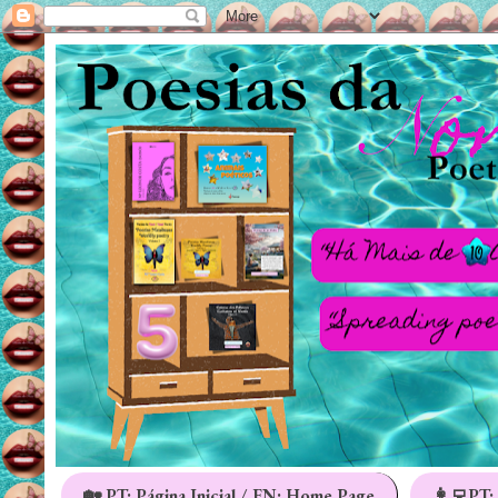
🏡 PT: Página Inicial / EN: Home Page
👩‍💻PT