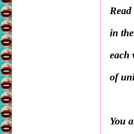
Read 
in th
each 
of un
You a