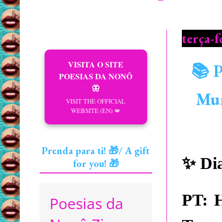
terça-f
VISITA O SITE
📚 P
POESIAS DA NONÔ
🦋
Mun
VISIT THE OFFICIAL
WEBSITE (EN) 💋
Prenda para ti! 🎁/ A gift
✨
Dia
for you! 🎁
PT:
H
Poesias da