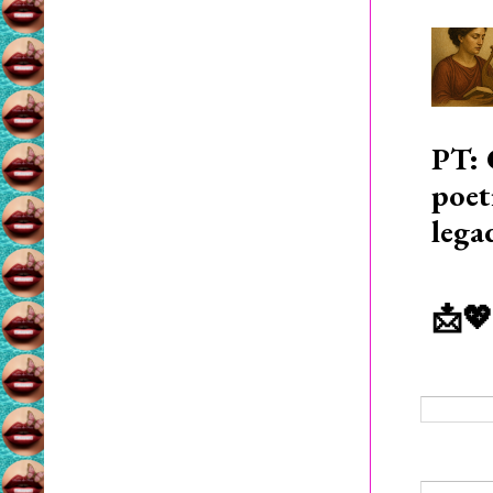
PT: 
poet
lega
📩💖