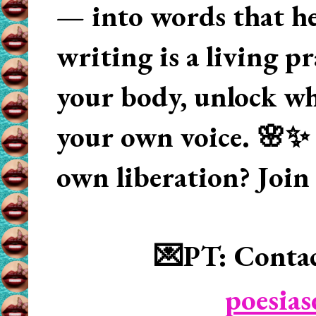
— into words that hea
writing is a living p
your body, unlock wha
your own voice. 🌸✨ 
own liberation? Join
💌PT: Contac
poesia