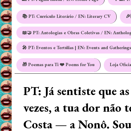
📚 PT: Currículo Literário / EN: Literary CV
🎉
📖🤝 PT: Antologias e Obras Coletivas / EN: Antholo
🎤 PT: Eventos e Tertúlias | EN: Events and Gathering
🎁 Poemas para Ti ❤️ Poems for You
Loja Oficia
PT: Já sentiste que a
vezes, a tua dor não 
Costa — a Nonô. Sou 