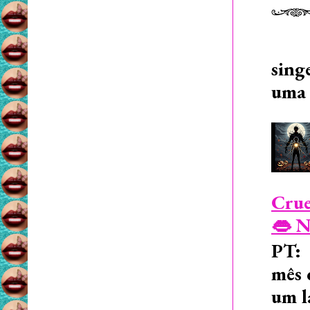
sing
uma 
Crue
👄 N
PT: 
mês 
um l