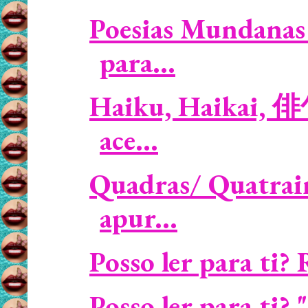
Poesias Mundanas 
para...
Haiku, Haikai, 俳句
ace...
Quadras/ Quatrain
apur...
Posso ler para ti?
Posso ler para ti