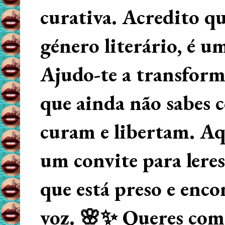
curativa. Acredito q
género literário, é u
Ajudo-te a transform
que ainda não sabes
curam e libertam. Aqu
um convite para lere
que está preso e enco
voz. 🌸✨ Queres começ