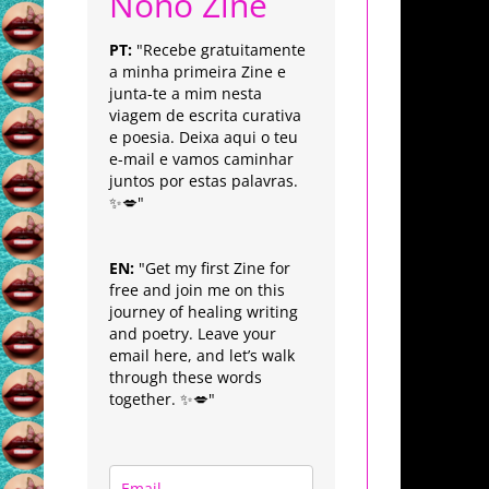
Nonô Zine
PT:
"Recebe gratuitamente
a minha primeira Zine e
junta-te a mim nesta
viagem de escrita curativa
e poesia. Deixa aqui o teu
e-mail e vamos caminhar
juntos por estas palavras.
✨💋"
EN:
"Get my first Zine for
free and join me on this
journey of healing writing
and poetry. Leave your
email here, and let’s walk
through these words
together. ✨💋"