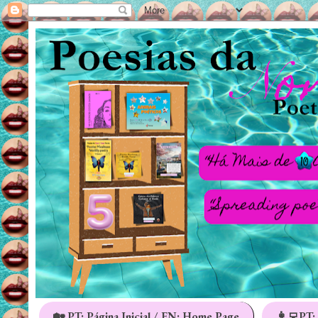
🏡 PT: Página Inicial / EN: Home Page
👩‍💻PT