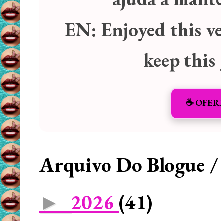
EN:
Enjoyed this v
keep this
☕️ OFER
Arquivo Do Blogue /
2026
(41)
►