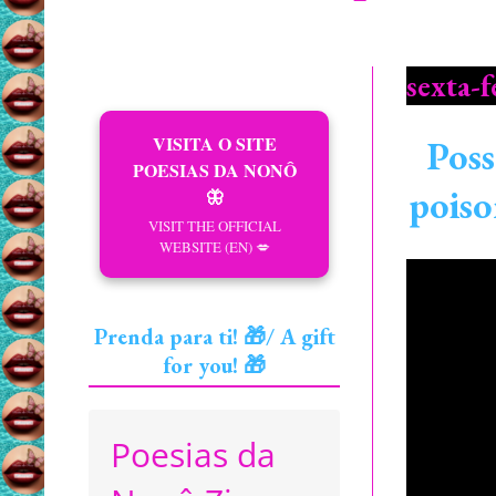
sexta-f
VISITA O SITE
Poss
POESIAS DA NONÔ
poiso
🦋
VISIT THE OFFICIAL
WEBSITE (EN) 💋
Prenda para ti! 🎁/ A gift
for you! 🎁
Poesias da