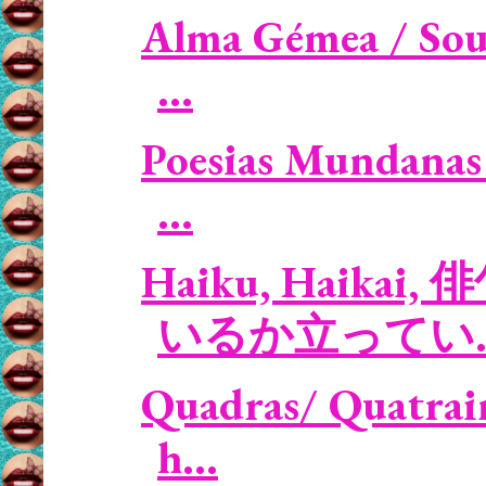
Alma Gémea / Soul
...
Poesias Mundanas 
...
Haiku, Haikai, 
いるか立ってい..
Quadras/ Quatrain
h...