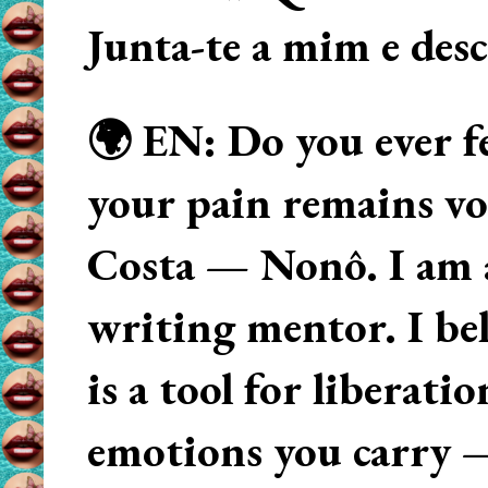
Junta-te a mim e des
🌍 EN: Do you ever fe
your pain remains voi
Costa — Nonô. I am 
writing mentor. I beli
is a tool for liberati
emotions you carry 