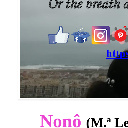
Nonô
(M.ª L