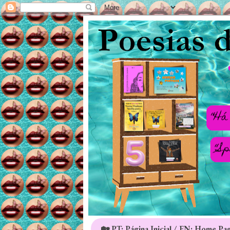
🏡 PT: Página Inicial / EN: Home Pa