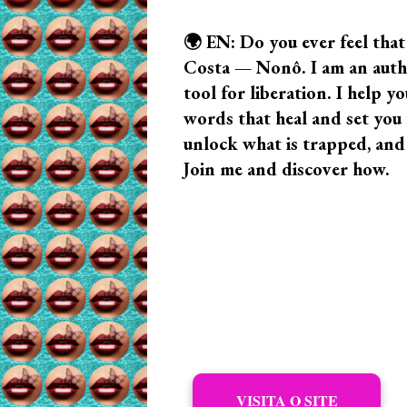
🌍 EN: Do you ever feel that
Costa — Nonô. I am an author
tool for liberation. I help
words that heal and set you f
unlock what is trapped, and
Join me and discover how.
VISITA O SITE