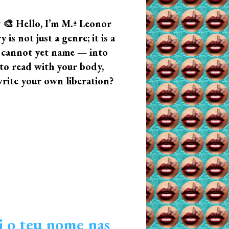
? 🎨 Hello, I’m M.ª Leonor
s not just a genre; it is a
u cannot yet name — into
n to read with your body,
write your own liberation?
i o teu nome nas