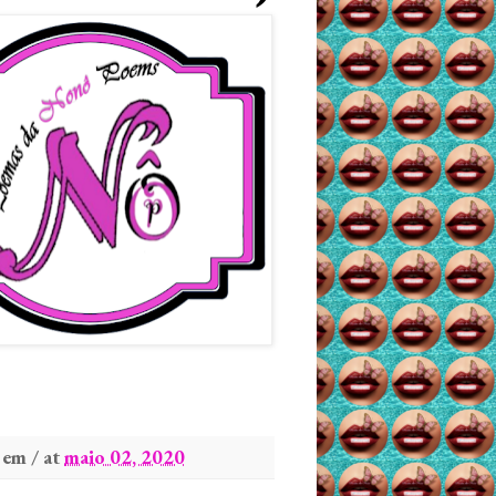
em / at
maio 02, 2020