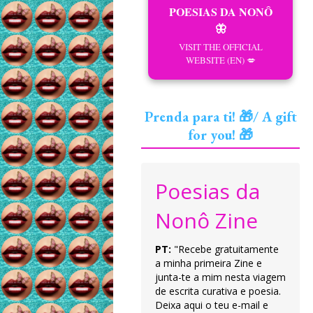
POESIAS DA NONÔ
🦋
VISIT THE OFFICIAL
WEBSITE (EN) 💋
Prenda para ti! 🎁/ A gift
for you! 🎁
Poesias da
Nonô Zine
PT:
"Recebe gratuitamente
a minha primeira Zine e
junta-te a mim nesta viagem
de escrita curativa e poesia.
Deixa aqui o teu e-mail e