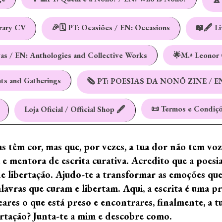
erary CV
🎉🗓️ PT: Ocasiões / EN: Occasions
📖🖋️ L
vas / EN: Anthologies and Collective Works
🌟M.ª Leonor 
nts and Gatherings
🗞️ PT: POESIAS DA NONÔ ZINE / E
📜 Termos e Condiçõ
Loja Oficial / Official Shop 🖋️
ras têm cor, mas que, por vezes, a tua dor não tem vo
e mentora de escrita curativa. Acredito que a poes
de libertação. Ajudo-te a transformar as emoções qu
ras que curam e libertam. Aqui, a escrita é uma prá
ares o que está preso e encontrares, finalmente, a 
ertação? Junta-te a mim e descobre como.