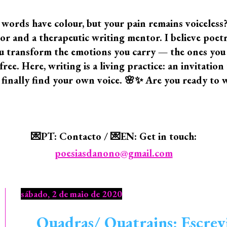
 words have colour, but your pain remains voiceless
 and a therapeutic writing mentor. I believe poetry i
 you transform the emotions you carry — the ones yo
ree. Here, writing is a living practice: an invitatio
 finally find your own voice. 🌸✨ Are you ready to 
💌PT: Contacto / 💌EN: Get in touch:
poesiasdanono@gmail.com
sábado, 2 de maio de 2020
Quadras/ Quatrains: Escrev