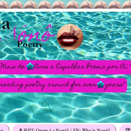
ge
👩‍💻PT: Quem é a Nonô? / EN: Who is Nonô?
🏆