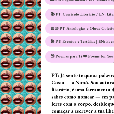
📚 PT: Currículo Literário / EN: Lit
📖🤝 PT: Antologias e Obras Coleti
🎤 PT: Eventos e Tertúlias | EN: Eve
🎁 Poemas para Ti ❤️ Poems for You
PT: Já sentiste que as palav
Costa — a Nonô. Sou autora 
literário, é uma ferramenta 
sabes como nomear — em palav
leres com o corpo, desbloque
começar a escrever a tua lib