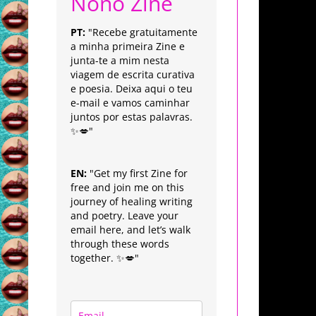
Nonô Zine
PT:
"Recebe gratuitamente
a minha primeira Zine e
junta-te a mim nesta
viagem de escrita curativa
e poesia. Deixa aqui o teu
e-mail e vamos caminhar
juntos por estas palavras.
✨💋"
EN:
"Get my first Zine for
free and join me on this
journey of healing writing
and poetry. Leave your
email here, and let’s walk
through these words
together. ✨💋"