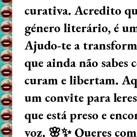
curativa. Acredito q
género literário, é u
Ajudo-te a transform
que ainda não sabes
curam e libertam. Aqu
um convite para lere
que está preso e enco
voz. 🌸✨ Queres começ