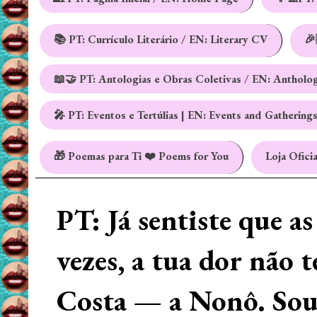
📚 PT: Currículo Literário / EN: Literary CV
🎉
📖🤝 PT: Antologias e Obras Coletivas / EN: Antholo
🎤 PT: Eventos e Tertúlias | EN: Events and Gathering
🎁 Poemas para Ti ❤️ Poems for You
Loja Oficia
PT: Já sentiste que a
vezes, a tua dor não 
Costa — a Nonô. Sou 