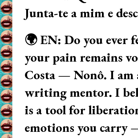
Junta-te a mim e des
🌍 EN: Do you ever fe
your pain remains voi
Costa — Nonô. I am 
writing mentor. I beli
is a tool for liberati
emotions you carry 