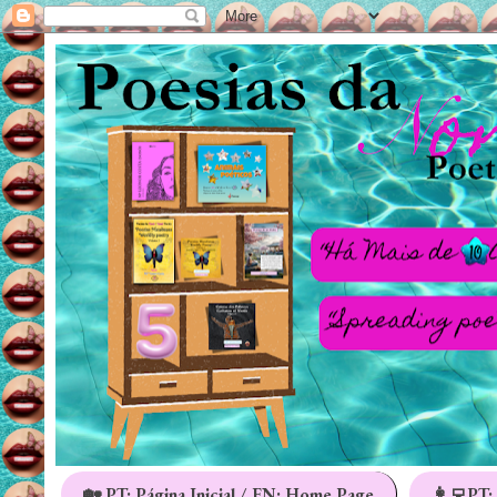
🏡 PT: Página Inicial / EN: Home Page
👩‍💻PT