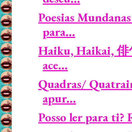
Poesias Mundanas 
para...
Haiku, Haikai, 俳句
ace...
Quadras/ Quatrain
apur...
Posso ler para ti?