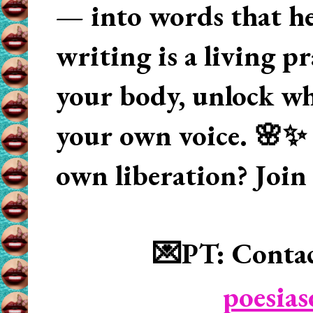
— into words that hea
writing is a living p
your body, unlock wha
your own voice. 🌸✨ 
own liberation? Join
💌PT: Contac
poesia