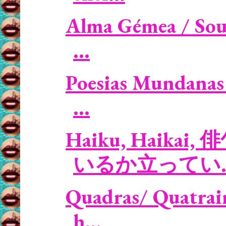
Alma Gémea / Soul
...
Poesias Mundanas 
...
Haiku, Haikai, 
いるか立ってい..
Quadras/ Quatrain
h...