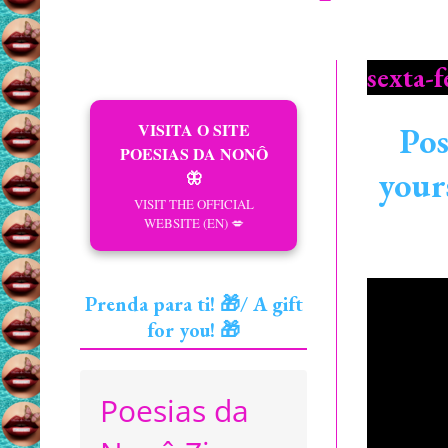
sexta-f
VISITA O SITE
Pos
POESIAS DA NONÔ
your
🦋
VISIT THE OFFICIAL
WEBSITE (EN) 💋
Prenda para ti! 🎁/ A gift
for you! 🎁
Poesias da