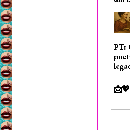
PT: 
poet
lega
📩💖