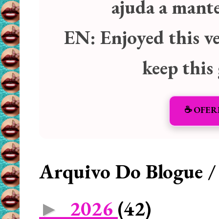
ajuda a manter
EN:
Enjoyed this v
keep this
☕️ OFER
Arquivo Do Blogue /
2026
(42)
►