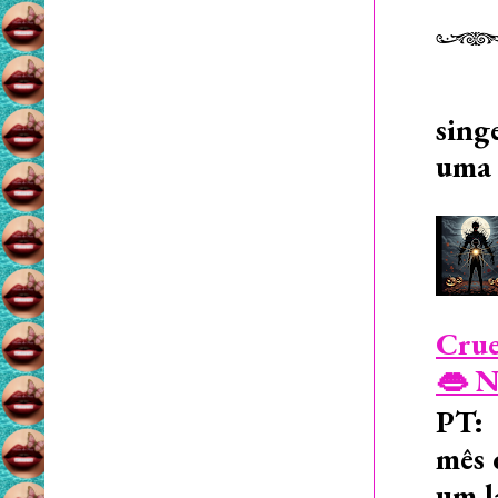
sing
uma 
Crue
👄 N
PT: 
mês 
um l