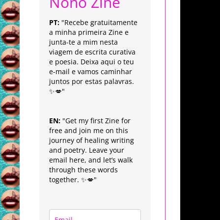
Nonô Zine
PT:
"Recebe gratuitamente
a minha primeira Zine e
junta-te a mim nesta
viagem de escrita curativa
e poesia. Deixa aqui o teu
e-mail e vamos caminhar
juntos por estas palavras.
✨💋"
EN:
"Get my first Zine for
free and join me on this
journey of healing writing
and poetry. Leave your
email here, and let’s walk
through these words
together. ✨💋"