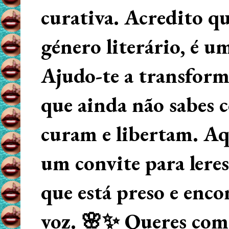
curativa. Acredito q
género literário, é u
Ajudo-te a transform
que ainda não sabes
curam e libertam. Aqu
um convite para lere
que está preso e enco
voz. 🌸✨ Queres começ