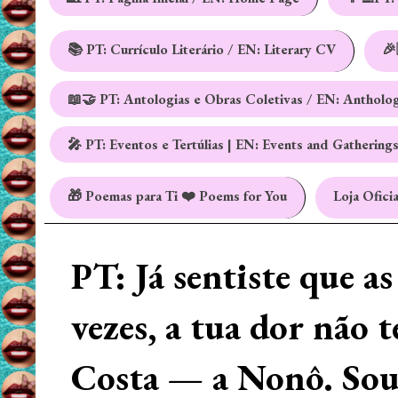
📚 PT: Currículo Literário / EN: Literary CV
🎉
📖🤝 PT: Antologias e Obras Coletivas / EN: Antholo
🎤 PT: Eventos e Tertúlias | EN: Events and Gathering
🎁 Poemas para Ti ❤️ Poems for You
Loja Oficia
PT: Já sentiste que a
vezes, a tua dor não 
Costa — a Nonô. Sou 