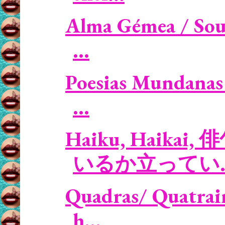
Alma Gémea / Soul
...
Poesias Mundanas 
...
Haiku, Haikai, 
いるか立ってい..
Quadras/ Quatrain
h...