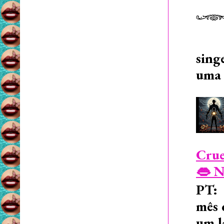
sing
uma 
Crue
👄 N
PT: 
mês 
um l