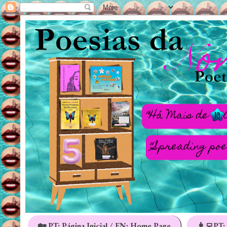
🏡 PT: Página Inicial / EN: Home Page
👩‍💻PT