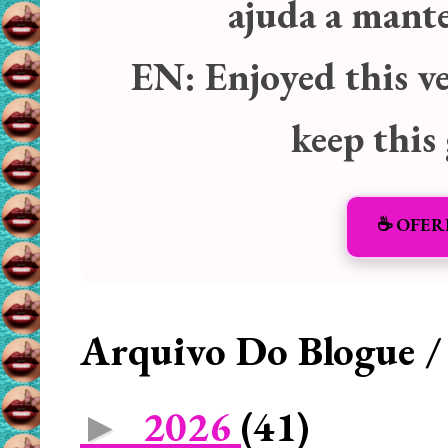
ajuda a manter
EN:
Enjoyed this v
keep this
☕️ OFER
Arquivo Do Blogue /
2026
(41)
►