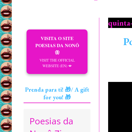
quinta-
VISITA O SITE
Po
POESIAS DA NONÔ
🦋
VISIT THE OFFICIAL
WEBSITE (EN) 💋
Prenda para ti! 🎁/ A gift
for you! 🎁
Poesias da