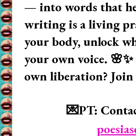
— into words that hea
writing is a living p
your body, unlock wha
your own voice. 🌸✨ 
own liberation? Join
💌PT: Contac
poesia