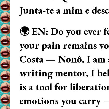
Junta-te a mim e des
🌍 EN: Do you ever fe
your pain remains voi
Costa — Nonô. I am 
writing mentor. I beli
is a tool for liberati
emotions you carry 