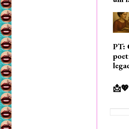
PT: 
poet
lega
📩💖