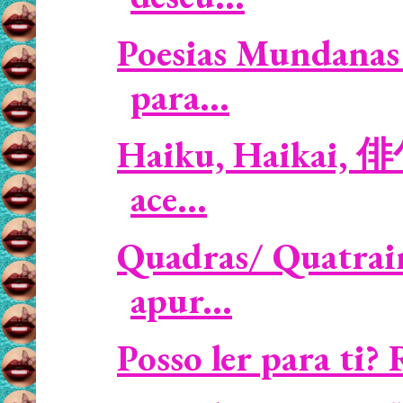
Poesias Mundanas 
para...
Haiku, Haikai, 俳句
ace...
Quadras/ Quatrain
apur...
Posso ler para ti?