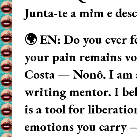
Junta-te a mim e des
🌍 EN: Do you ever fe
your pain remains voi
Costa — Nonô. I am 
writing mentor. I beli
is a tool for liberati
emotions you carry 