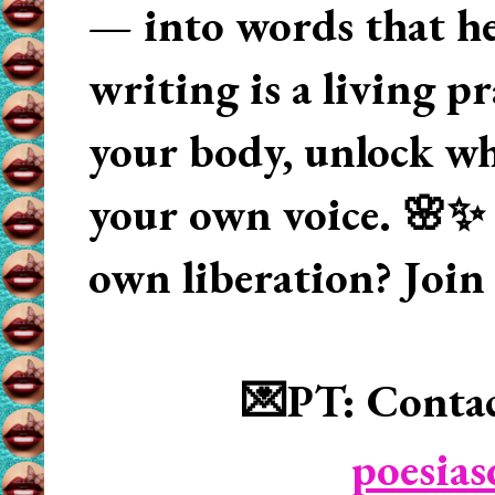
— into words that hea
writing is a living p
your body, unlock wha
your own voice. 🌸✨ 
own liberation? Join
💌PT: Contac
poesia