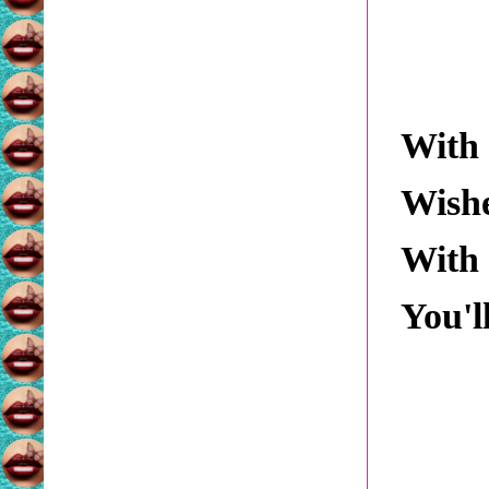
With 
Wishe
With 
You'l