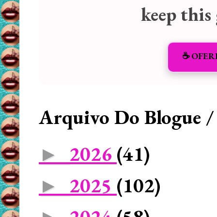
keep this
☕️ OFER
Arquivo Do Blogue /
2026
(41)
►
2025
(102)
►
2024
(58)