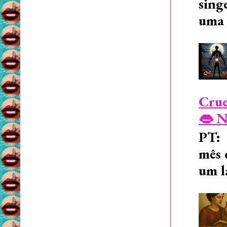
sing
uma 
Crue
👄 N
PT: 
mês 
um l