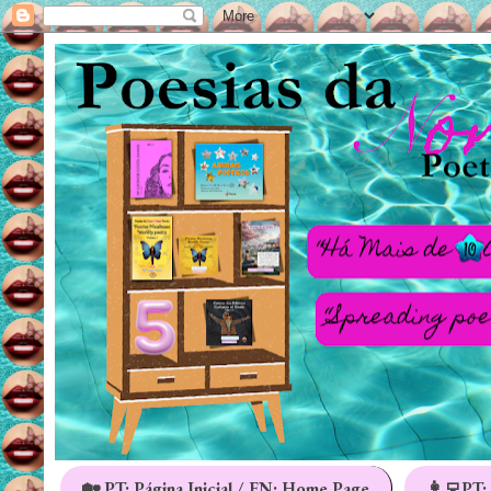
🏡 PT: Página Inicial / EN: Home Page
👩‍💻PT