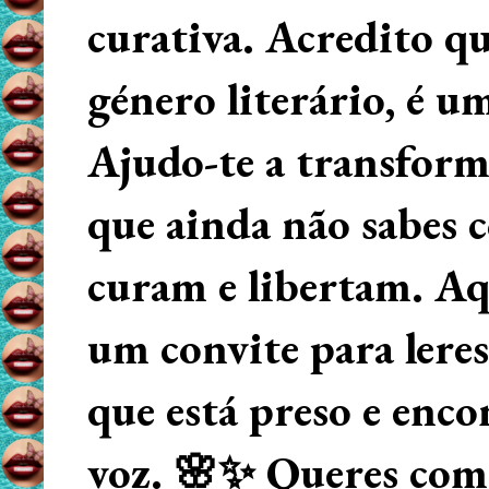
curativa. Acredito q
género literário, é u
Ajudo-te a transform
que ainda não sabes
curam e libertam. Aqu
um convite para lere
que está preso e enco
voz. 🌸✨ Queres começ