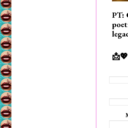
PT: 
poet
lega
📩💖