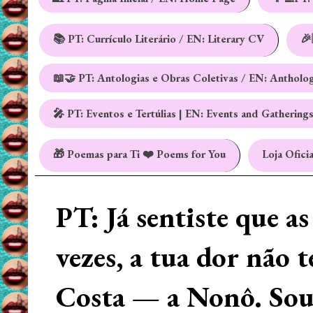
📚 PT: Currículo Literário / EN: Literary CV
🎉
📖🤝 PT: Antologias e Obras Coletivas / EN: Antholo
🎤 PT: Eventos e Tertúlias | EN: Events and Gathering
🎁 Poemas para Ti ❤️ Poems for You
Loja Oficia
PT: Já sentiste que a
vezes, a tua dor não 
Costa — a Nonô. Sou 