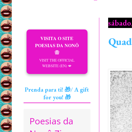
sábado,
VISITA O SITE
Quadr
POESIAS DA NONÔ
🦋
VISIT THE OFFICIAL
WEBSITE (EN) 💋
Prenda para ti! 🎁/ A gift
for you! 🎁
Poesias da