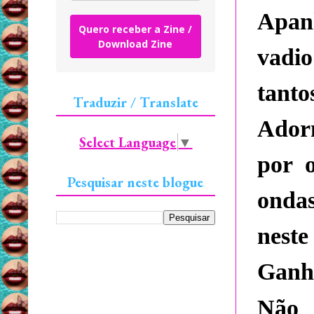
Apan
Quero receber a Zine /
Download Zine
vadio
tanto
Traduzir / Translate
Ador
Select Language
▼
por o
Pesquisar neste blogue
ondas
neste
Ganhe
Não 