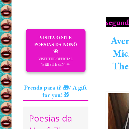
segunda
VISITA O SITE
Aven
POESIAS DA NONÔ
Mic
🦋
VISIT THE OFFICIAL
The
WEBSITE (EN) 💋
Prenda para ti! 🎁/ A gift
for you! 🎁
Poesias da