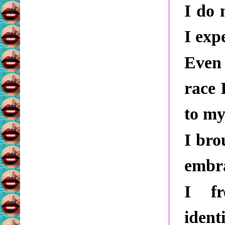
I do 
I exp
Even 
race 
to my
I bro
embra
I fr
ident