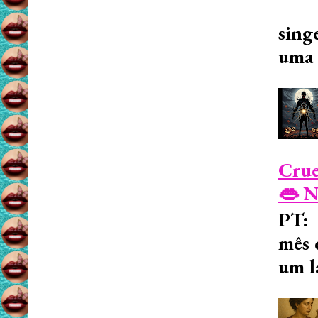
sing
uma 
Crue
👄 N
PT: 
mês 
um l