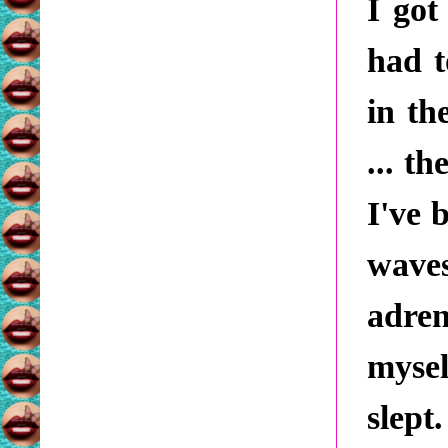
I got
had t
in th
... t
I've 
wave
adren
mysel
slept.