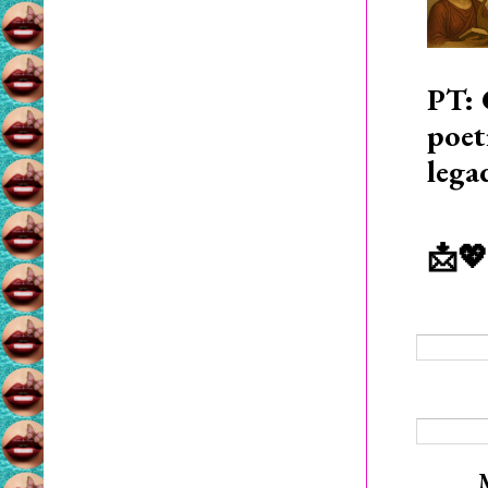
PT: 
poet
lega
📩💖