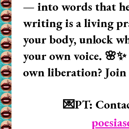
— into words that hea
writing is a living p
your body, unlock wha
your own voice. 🌸✨ 
own liberation? Join
💌PT: Contac
poesia