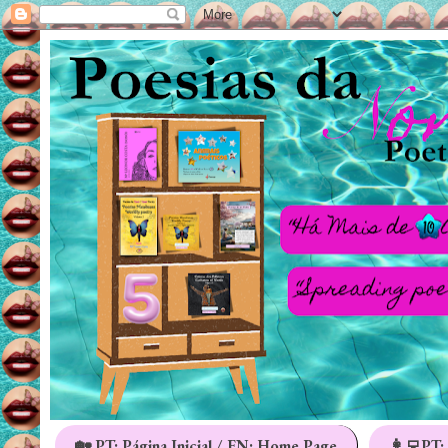
🏡 PT: Página Inicial / EN: Home Page
👩‍💻PT