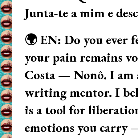
Junta-te a mim e des
🌍 EN: Do you ever fe
your pain remains voi
Costa — Nonô. I am 
writing mentor. I beli
is a tool for liberati
emotions you carry 