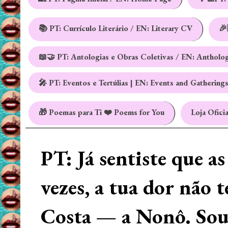
📚 PT: Currículo Literário / EN: Literary CV
🎉
📖🤝 PT: Antologias e Obras Coletivas / EN: Antholo
🎤 PT: Eventos e Tertúlias | EN: Events and Gathering
🎁 Poemas para Ti ❤️ Poems for You
Loja Oficia
PT: Já sentiste que a
vezes, a tua dor não 
Costa — a Nonô. Sou 