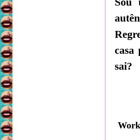
Sou 
autênt
Regr
casa
sai?
Works