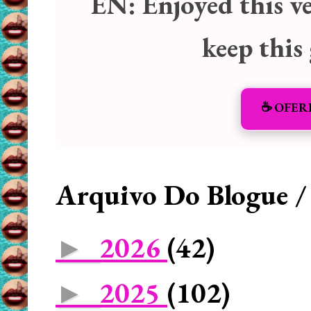
EN:
Enjoyed this v
keep this
☕️ OFER
Arquivo Do Blogue /
2026
(42)
►
2025
(102)
►