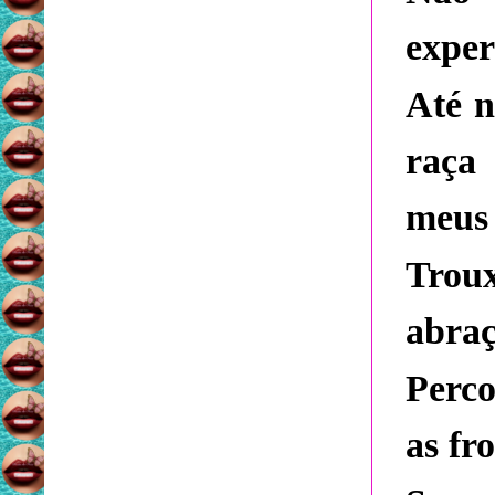
exper
Até n
raça
meus 
Troux
abraç
Perco
as fr