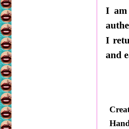
I am 
authe
I ret
and ea
Crea
Hand