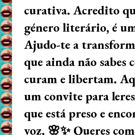
curativa. Acredito q
género literário, é u
Ajudo-te a transform
que ainda não sabes
curam e libertam. Aqu
um convite para lere
que está preso e enco
voz. 🌸✨ Queres começ