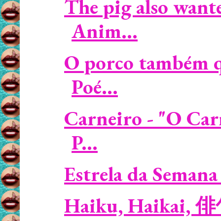
The pig also wante
Anim...
O porco também qu
Poé...
Carneiro - "O Car
P...
Estrela da Semana 
Haiku, Haikai, 俳