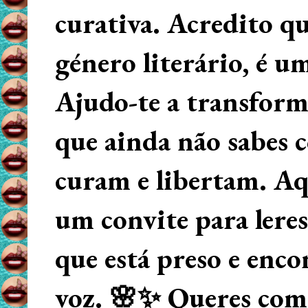
curativa. Acredito q
género literário, é u
Ajudo-te a transform
que ainda não sabes
curam e libertam. Aqu
um convite para lere
que está preso e enco
voz. 🌸✨ Queres começ