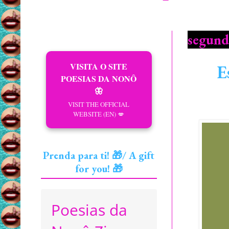
segund
VISITA O SITE
E
POESIAS DA NONÔ
🦋
VISIT THE OFFICIAL
WEBSITE (EN) 💋
Prenda para ti! 🎁/ A gift
for you! 🎁
Poesias da