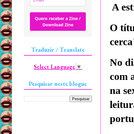
A es
Quero receber a Zine /
Download Zine
O tít
cerca
Traduzir / Translate
No di
Select Language
▼
com a
Pesquisar neste blogue
na se
leit
portu