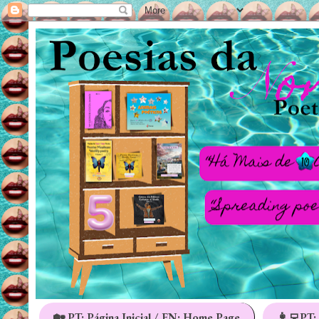
🏡 PT: Página Inicial / EN: Home Page
👩‍💻PT