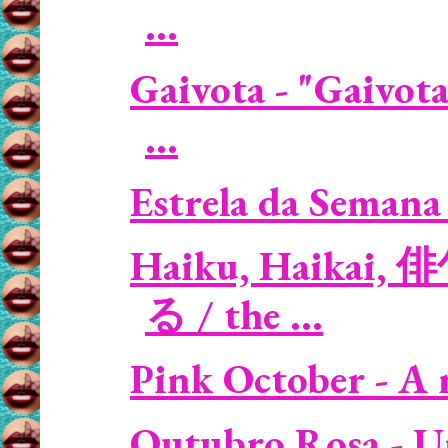
...
Gaivota - "Gaivota
...
Estrela da Semana 
Haiku, Haikai, 
る / the ...
Pink October - A 
Outubro Rosa - U