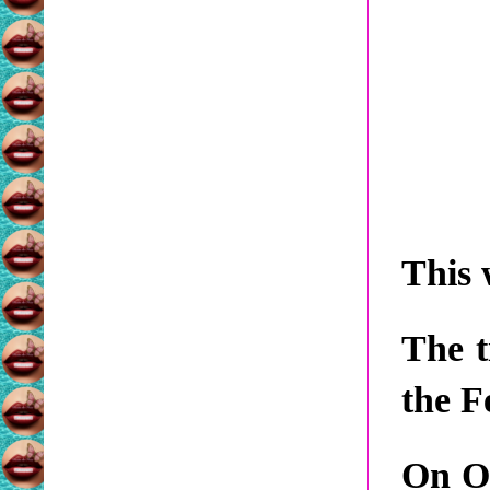
This 
The t
the F
On Oc