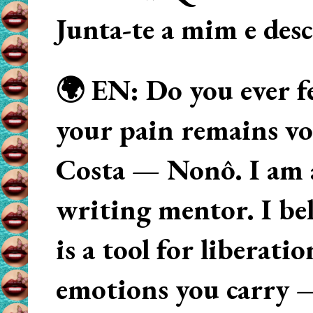
Junta-te a mim e des
🌍 EN: Do you ever fe
your pain remains voi
Costa — Nonô. I am 
writing mentor. I beli
is a tool for liberati
emotions you carry 