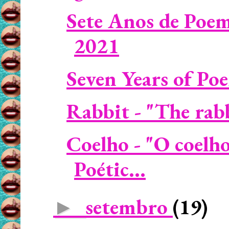
Sete Anos de Poem
2021
Seven Years of Po
Rabbit - "The rabbi
Coelho - "O coelh
Poétic...
setembro
(19)
►