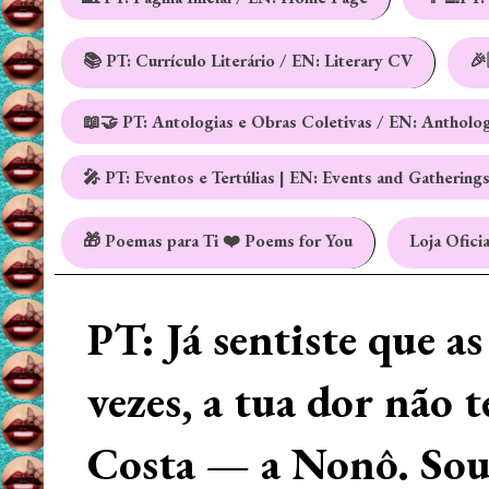
📚 PT: Currículo Literário / EN: Literary CV
🎉
📖🤝 PT: Antologias e Obras Coletivas / EN: Antholo
🎤 PT: Eventos e Tertúlias | EN: Events and Gathering
🎁 Poemas para Ti ❤️ Poems for You
Loja Oficia
PT: Já sentiste que a
vezes, a tua dor não 
Costa — a Nonô. Sou 