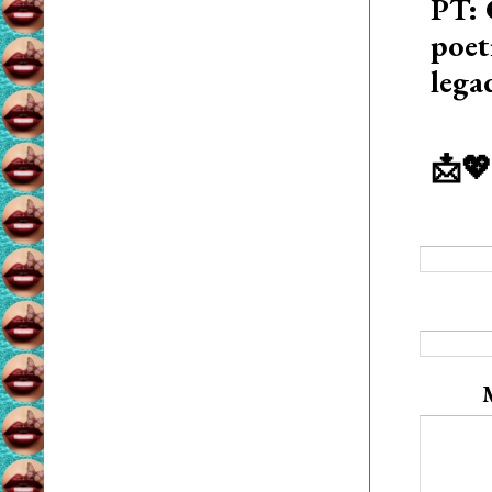
PT: 
poet
lega
📩💖