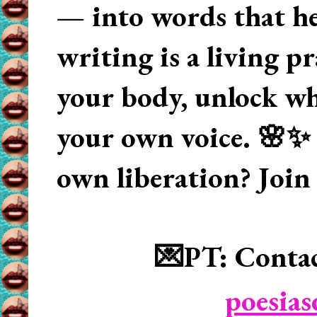
— into words that hea
writing is a living p
your body, unlock wha
your own voice. 🌸✨ 
own liberation? Join
💌PT: Contac
poesia