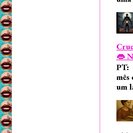
Crue
👄 N
PT: 
mês 
um l