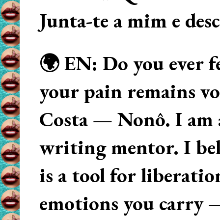
Junta-te a mim e des
🌍 EN: Do you ever fe
your pain remains voi
Costa — Nonô. I am 
writing mentor. I beli
is a tool for liberati
emotions you carry 