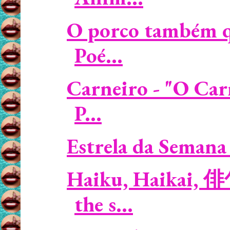
O porco também qu
Poé...
Carneiro - "O Car
P...
Estrela da Semana 
Haiku, Haikai, 俳
the s...