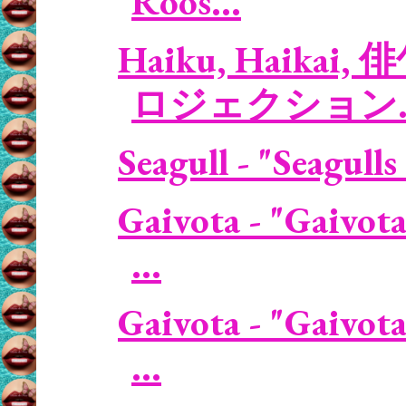
Roos...
Haiku, Haikai, 
ロジェクション..
Seagull - "Seagulls
Gaivota - "Gaivota
...
Gaivota - "Gaivota
...