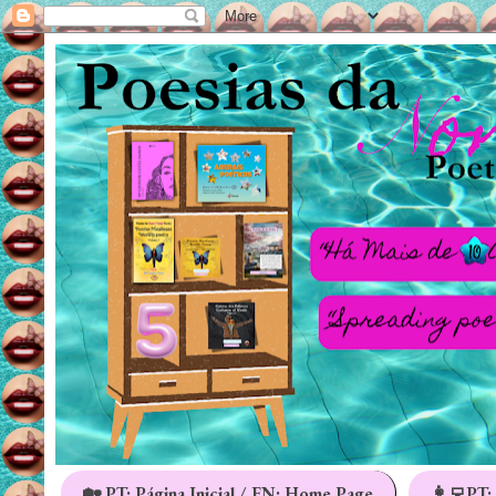
🏡 PT: Página Inicial / EN: Home Page
👩‍💻PT