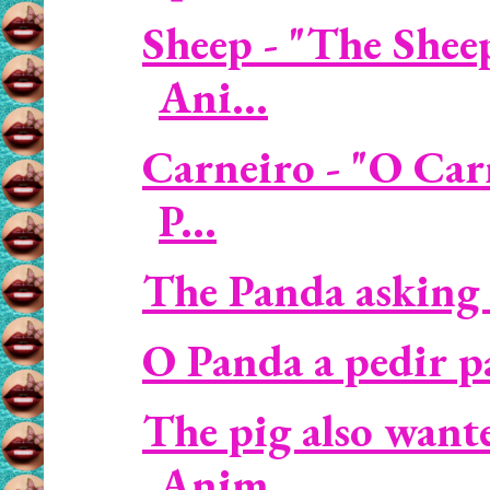
Sheep - "The Shee
Ani...
Carneiro - "O Car
P...
The Panda asking 
O Panda a pedir p
The pig also wante
Anim...