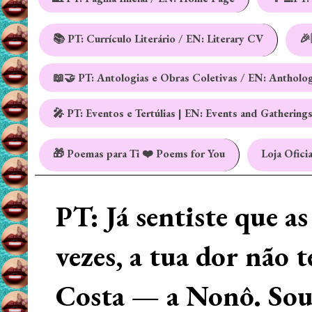
📚 PT: Currículo Literário / EN: Literary CV
🎉
📖🤝 PT: Antologias e Obras Coletivas / EN: Antholo
🎤 PT: Eventos e Tertúlias | EN: Events and Gathering
🎁 Poemas para Ti ❤️ Poems for You
Loja Oficia
PT: Já sentiste que a
vezes, a tua dor não 
Costa — a Nonô. Sou 