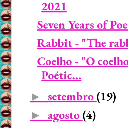
2021
Seven Years of Po
Rabbit - "The rabbi
Coelho - "O coelh
Poétic...
setembro
(19)
►
agosto
(4)
►