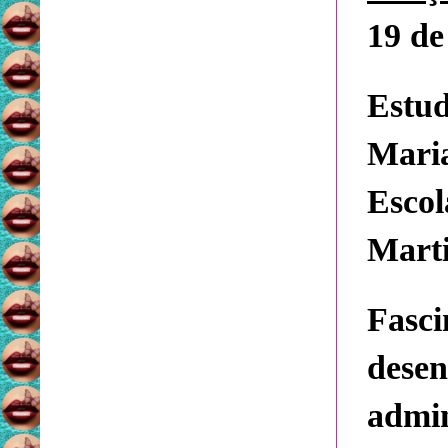
19 de
Estu
Mari
Esco
Marti
Fasci
dese
admin