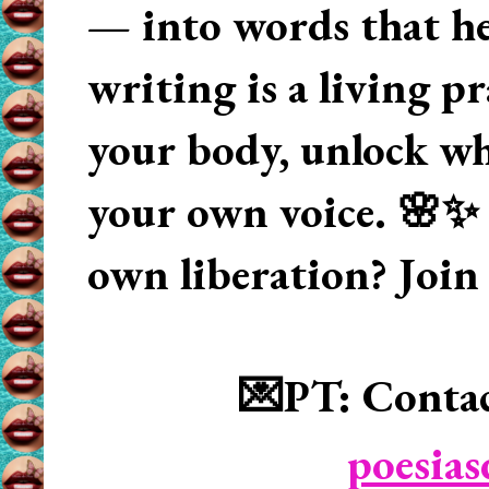
— into words that hea
writing is a living p
your body, unlock wha
your own voice. 🌸✨ 
own liberation? Join
💌PT: Contac
poesia