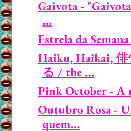
Gaivota - "Gaivota
...
Estrela da Semana 
Haiku, Haikai, 
る / the ...
Pink October - A 
Outubro Rosa - U
quem...