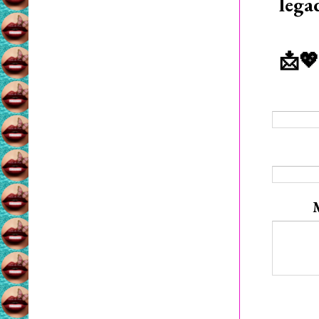
lega
📩💖