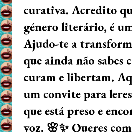
curativa. Acredito q
género literário, é u
Ajudo-te a transform
que ainda não sabes
curam e libertam. Aqu
um convite para lere
que está preso e enco
voz. 🌸✨ Queres começ