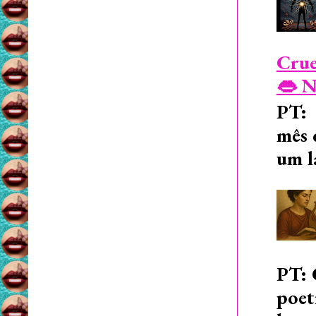
Crue
👄 N
PT: 
mês 
um l
PT: 
poet