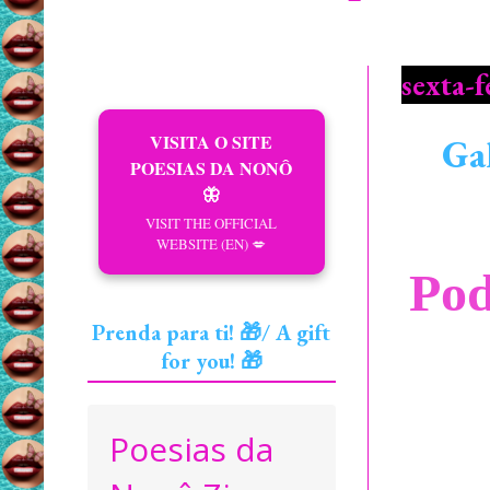
sexta-f
VISITA O SITE
Gal
POESIAS DA NONÔ
🦋
VISIT THE OFFICIAL
WEBSITE (EN) 💋
Pod
Prenda para ti! 🎁/ A gift
for you! 🎁
Poesias da