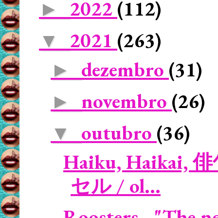
2022
(112)
►
2021
(263)
▼
dezembro
(31)
►
novembro
(26)
►
outubro
(36)
▼
Haiku, Haikai, 
セル / ol...
Roosters - "The nei