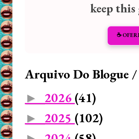
keep this
☕️ OFER
Arquivo Do Blogue /
2026
(41)
►
2025
(102)
►
2024
(58)
►