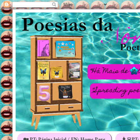
🏡 PT: Página Inicial / EN: Home Page
👩‍💻PT