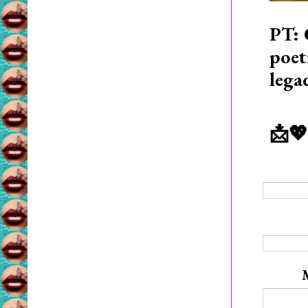
PT: 
poet
lega
📩💖