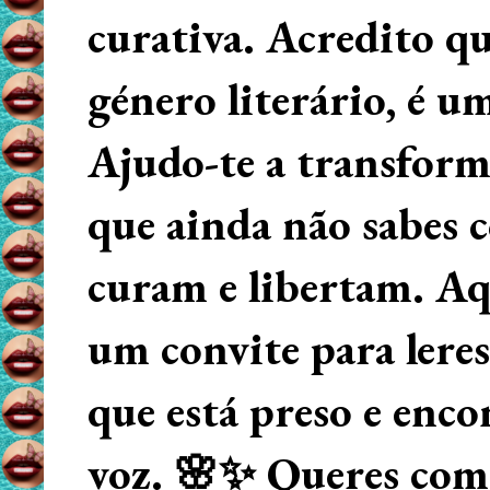
curativa. Acredito q
género literário, é u
Ajudo-te a transform
que ainda não sabes
curam e libertam. Aqu
um convite para lere
que está preso e enco
voz. 🌸✨ Queres começ