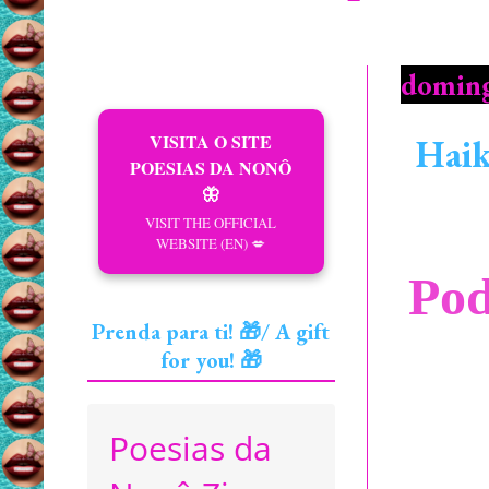
doming
VISITA O SITE
Haik
POESIAS DA NONÔ
🦋
VISIT THE OFFICIAL
WEBSITE (EN) 💋
Pod
Prenda para ti! 🎁/ A gift
for you! 🎁
Poesias da