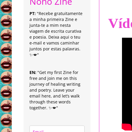
Nonô Zine
PT:
"Recebe gratuitamente
Víd
a minha primeira Zine e
junta-te a mim nesta
viagem de escrita curativa
e poesia. Deixa aqui o teu
e-mail e vamos caminhar
juntos por estas palavras.
✨💋"
EN:
"Get my first Zine for
free and join me on this
journey of healing writing
and poetry. Leave your
email here, and let’s walk
through these words
together. ✨💋"