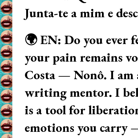
Junta-te a mim e des
🌍 EN: Do you ever fe
your pain remains voi
Costa — Nonô. I am 
writing mentor. I beli
is a tool for liberati
emotions you carry 