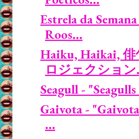
Estrela da Semana 
Roos...
Haiku, Haikai, 
ロジェクション..
Seagull - "Seagulls
Gaivota - "Gaivota
...