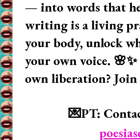
— into words that hea
writing is a living p
your body, unlock wha
your own voice. 🌸✨ 
own liberation? Join
💌PT: Contac
poesia