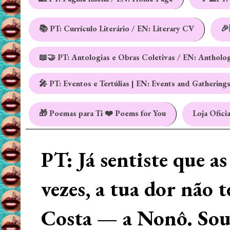
📚 PT: Currículo Literário / EN: Literary CV
🎉
📖🤝 PT: Antologias e Obras Coletivas / EN: Antholo
🎤 PT: Eventos e Tertúlias | EN: Events and Gathering
🎁 Poemas para Ti ❤️ Poems for You
Loja Oficia
PT: Já sentiste que a
vezes, a tua dor não 
Costa — a Nonô. Sou 