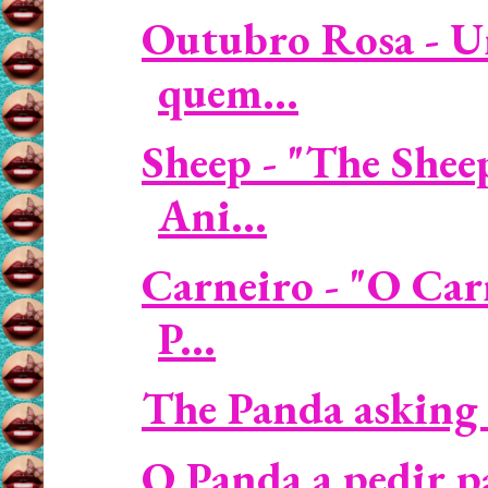
Outubro Rosa - U
quem...
Sheep - "The Shee
Ani...
Carneiro - "O Car
P...
The Panda asking 
O Panda a pedir p