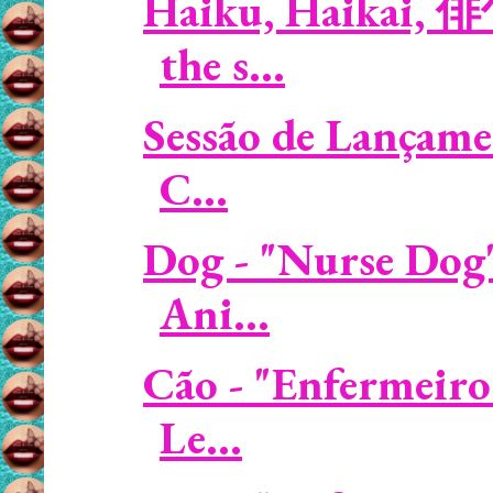
Haiku, Haikai, 俳
the s...
Sessão de Lançame
C...
Dog - "Nurse Dog"
Ani...
Cão - "Enfermeiro
Le...