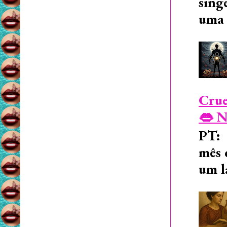
sing
uma 
Crue
👄 N
PT: 
mês 
um l