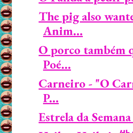
The pig also wante
Anim...
O porco também qu
Poé...
Carneiro - "O Car
P...
Estrela da Semana 