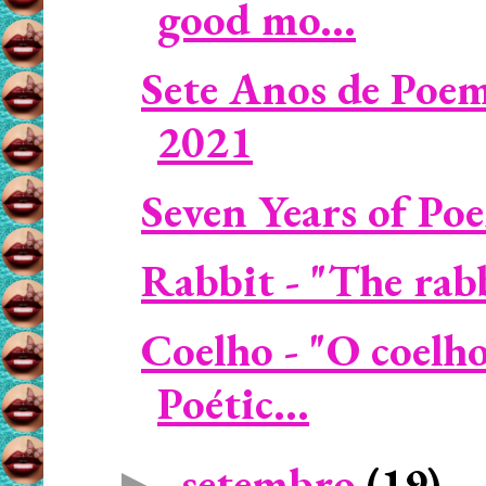
good mo...
Sete Anos de Poem
2021
Seven Years of Po
Rabbit - "The rabbi
Coelho - "O coelh
Poétic...
setembro
(19)
►