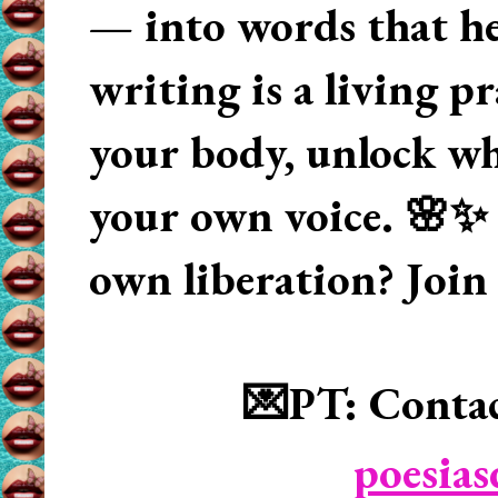
— into words that hea
writing is a living p
your body, unlock wha
your own voice. 🌸✨ 
own liberation? Join
💌PT: Contac
poesia