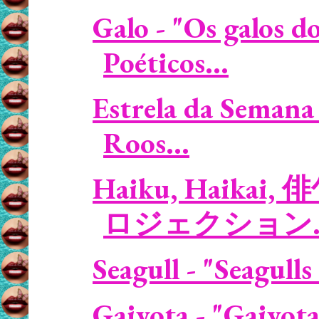
Galo - "Os galos d
Poéticos...
Estrela da Semana 
Roos...
Haiku, Haikai, 
ロジェクション..
Seagull - "Seagulls
Gaivota - "Gaivota