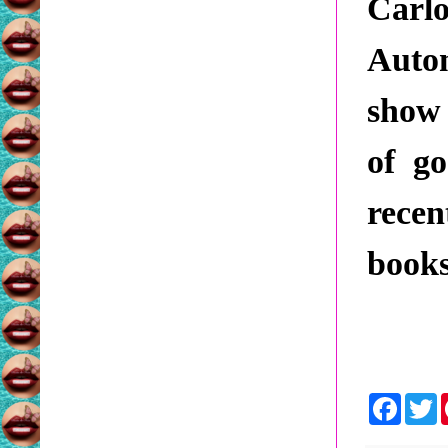
Carl
Auton
show 
of go
recen
books
F
a
c
i