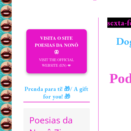
sexta-f
VISITA O SITE
Dog
POESIAS DA NONÔ
🦋
VISIT THE OFFICIAL
WEBSITE (EN) 💋
Pod
Prenda para ti! 🎁/ A gift
for you! 🎁
Poesias da