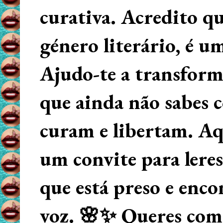
curativa. Acredito q
género literário, é u
Ajudo-te a transform
que ainda não sabes
curam e libertam. Aqu
um convite para lere
que está preso e enco
voz. 🌸✨ Queres começ