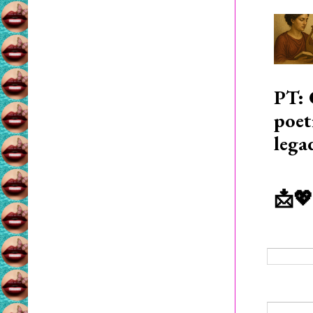
PT: 
poet
lega
📩💖