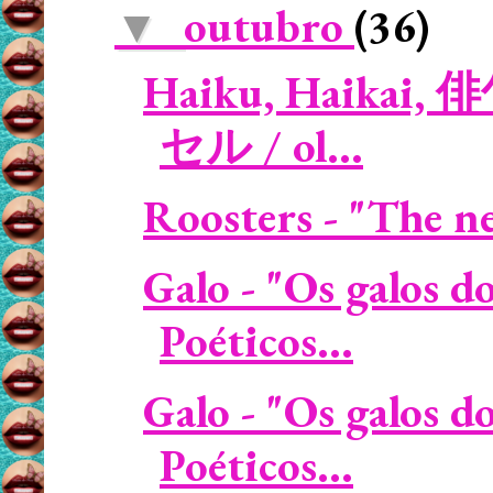
outubro
(36)
▼
Haiku, Haikai, 
セル / ol...
Roosters - "The nei
Galo - "Os galos d
Poéticos...
Galo - "Os galos d
Poéticos...