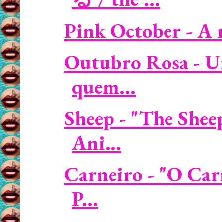
Pink October - A 
Outubro Rosa - U
quem...
Sheep - "The Shee
Ani...
Carneiro - "O Car
P...