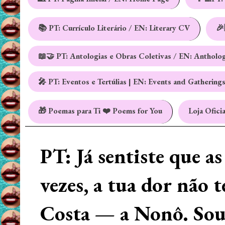
📚 PT: Currículo Literário / EN: Literary CV
🎉
📖🤝 PT: Antologias e Obras Coletivas / EN: Antholo
🎤 PT: Eventos e Tertúlias | EN: Events and Gathering
🎁 Poemas para Ti ❤️ Poems for You
Loja Oficia
PT: Já sentiste que a
vezes, a tua dor não 
Costa — a Nonô. Sou 