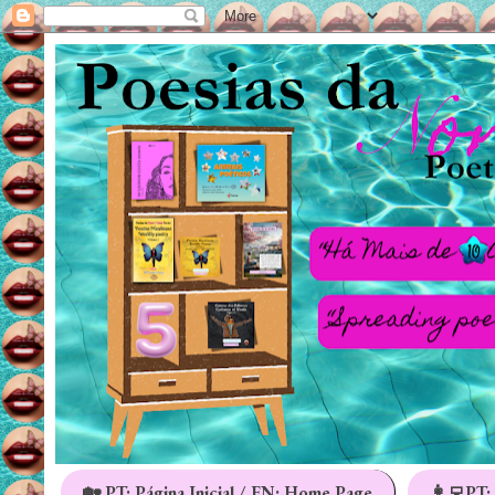
🏡 PT: Página Inicial / EN: Home Page
👩‍💻PT