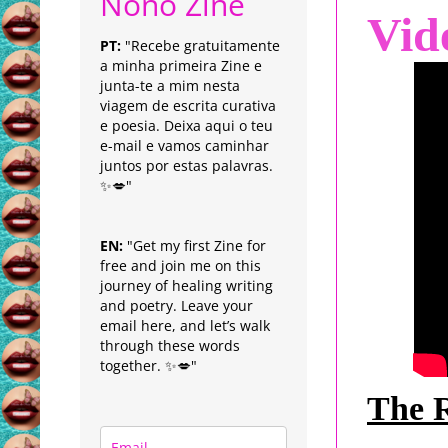
Nonô Zine
Vid
PT:
"Recebe gratuitamente
a minha primeira Zine e
junta-te a mim nesta
viagem de escrita curativa
e poesia. Deixa aqui o teu
e-mail e vamos caminhar
juntos por estas palavras.
✨💋"
EN:
"Get my first Zine for
free and join me on this
journey of healing writing
and poetry. Leave your
email here, and let’s walk
through these words
together. ✨💋"
The R