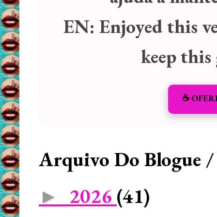
EN:
Enjoyed this v
keep this
☕️ OFER
Arquivo Do Blogue /
2026
(41)
►