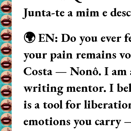
Junta-te a mim e des
🌍 EN: Do you ever fe
your pain remains voi
Costa — Nonô. I am 
writing mentor. I beli
is a tool for liberati
emotions you carry 