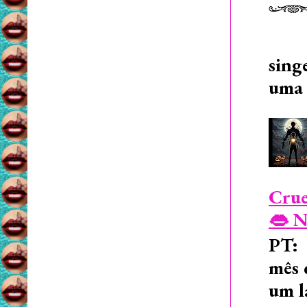
sing
uma 
Crue
👄 N
PT: 
mês 
um l