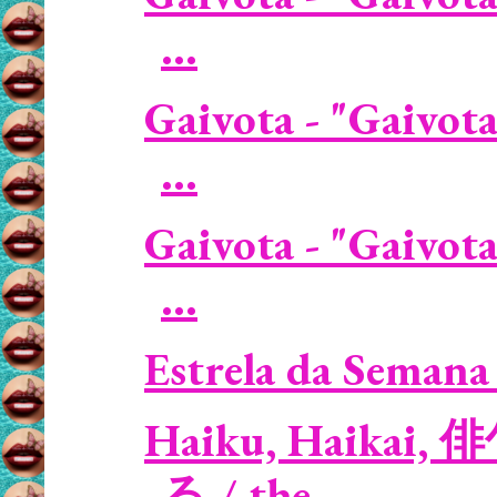
...
Gaivota - "Gaivota
...
Gaivota - "Gaivota
...
Estrela da Semana 
Haiku, Haikai, 
る / the ...