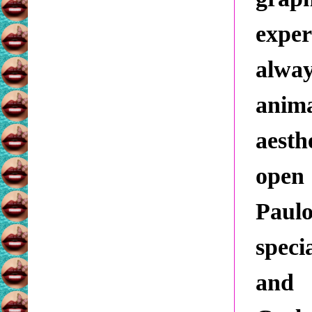
expe
alwa
anim
aesth
open
Paul
speci
and 