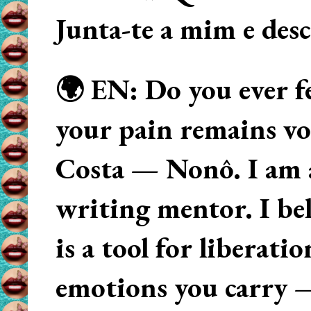
Junta-te a mim e des
🌍 EN: Do you ever fe
your pain remains voi
Costa — Nonô. I am 
writing mentor. I beli
is a tool for liberati
emotions you carry 