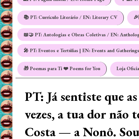
📚 PT: Currículo Literário / EN: Literary CV
🎉
📖🤝 PT: Antologias e Obras Coletivas / EN: Antholo
🎤 PT: Eventos e Tertúlias | EN: Events and Gathering
🎁 Poemas para Ti ❤️ Poems for You
Loja Oficia
PT: Já sentiste que a
vezes, a tua dor não 
Costa — a Nonô. Sou 