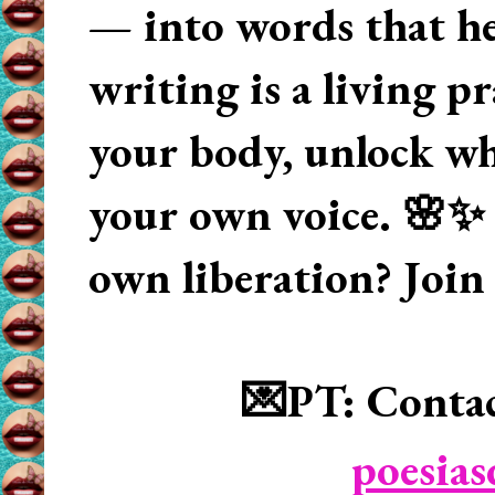
— into words that hea
writing is a living p
your body, unlock wha
your own voice. 🌸✨ 
own liberation? Join
💌PT: Contac
poesia