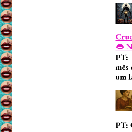
Crue
👄 N
PT: 
mês 
um l
PT: 