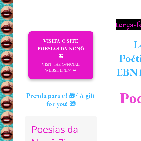
terça-
VISITA O SITE
L
POESIAS DA NONÔ
Poét
🦋
VISIT THE OFFICIAL
EBN1
WEBSITE (EN) 💋
Po
Prenda para ti! 🎁/ A gift
for you! 🎁
Poesias da