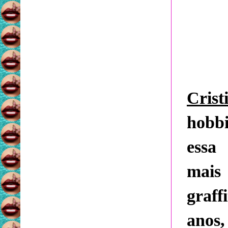
Crist
hobbi
essa
mais
graff
anos