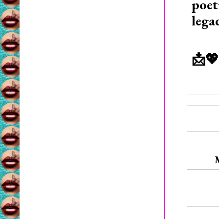
poet
lega
📩💖