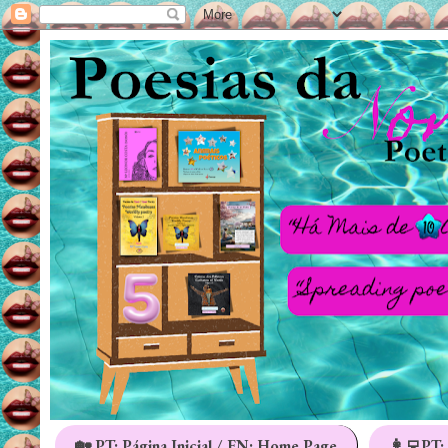
🏡 PT: Página Inicial / EN: Home Page
👩‍💻PT