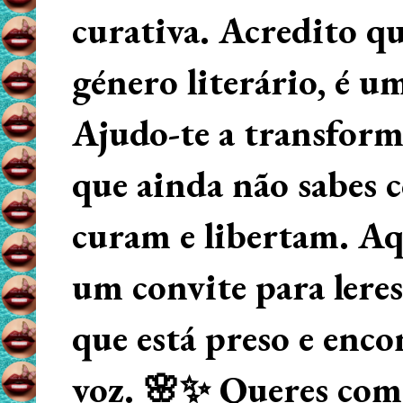
curativa. Acredito q
género literário, é u
Ajudo-te a transform
que ainda não sabes
curam e libertam. Aqu
um convite para lere
que está preso e enco
voz. 🌸✨ Queres começ