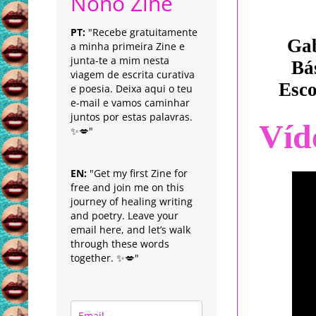
Nonô Zine
PT:
"Recebe gratuitamente
Gab
a minha primeira Zine e
junta-te a mim nesta
Bá
viagem de escrita curativa
Esco
e poesia. Deixa aqui o teu
e-mail e vamos caminhar
juntos por estas palavras.
Víd
✨💋"
EN:
"Get my first Zine for
free and join me on this
journey of healing writing
and poetry. Leave your
email here, and let’s walk
through these words
together. ✨💋"