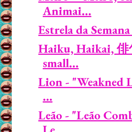
Animai...
Estrela da Semana 
Haiku, Haikai, 俳
small...
Lion - "Weakned L
...
Leão - "Leão Comb
Le...