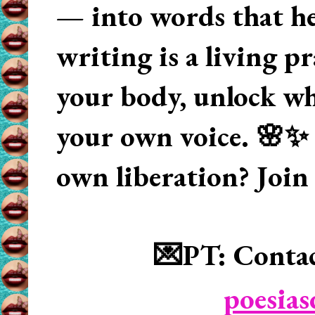
— into words that hea
writing is a living p
your body, unlock wha
your own voice. 🌸✨ 
own liberation? Join
💌PT: Contac
poesia