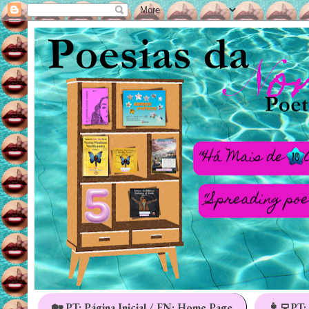
🏡 PT: Página Inicial / EN: Home Page
👩‍💻PT