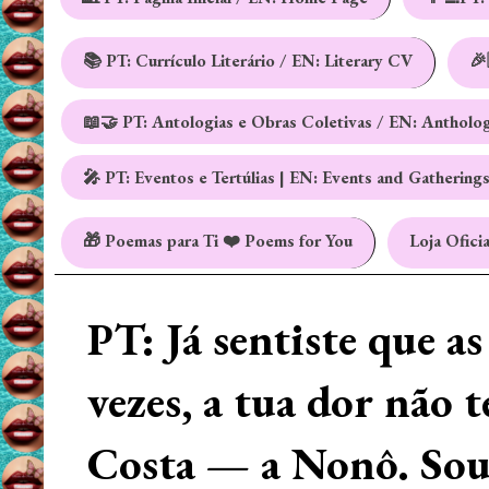
📚 PT: Currículo Literário / EN: Literary CV
🎉
📖🤝 PT: Antologias e Obras Coletivas / EN: Antholo
🎤 PT: Eventos e Tertúlias | EN: Events and Gathering
🎁 Poemas para Ti ❤️ Poems for You
Loja Oficia
PT: Já sentiste que a
vezes, a tua dor não 
Costa — a Nonô. Sou 