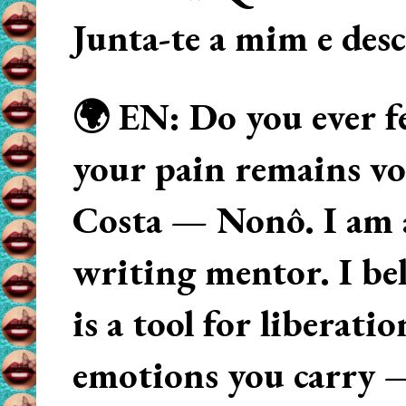
Junta-te a mim e des
🌍 EN: Do you ever fe
your pain remains voi
Costa — Nonô. I am 
writing mentor. I beli
is a tool for liberati
emotions you carry 