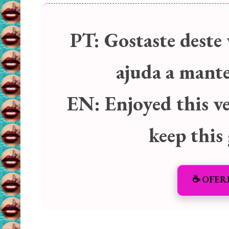
PT:
Gostaste deste 
ajuda a manter
EN:
Enjoyed this v
keep this
☕️ OFER