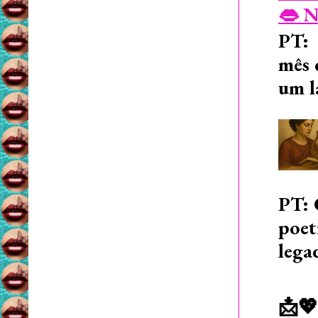
👄 N
PT: 
mês 
um l
PT: 
poet
lega
📩💖