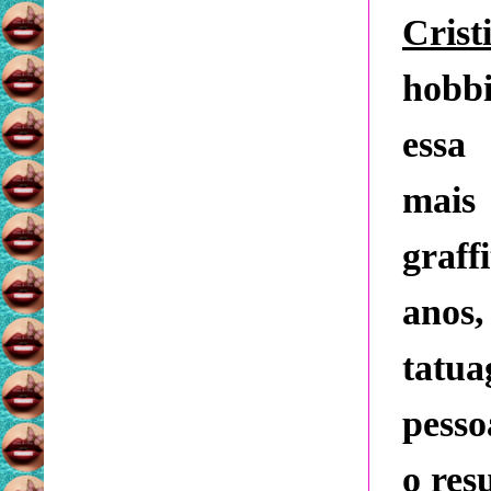
Crist
hobbi
essa
mais
graff
anos
tatua
pesso
o res