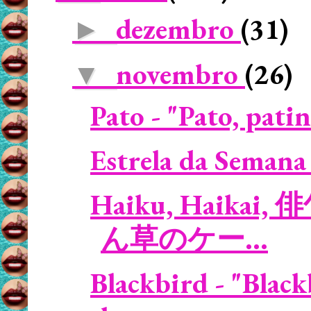
dezembro
(31)
►
novembro
(26)
▼
Pato - "Pato, patin
Estrela da Semana 
Haiku, Haikai, 俳
ん草のケー...
Blackbird - "Blac