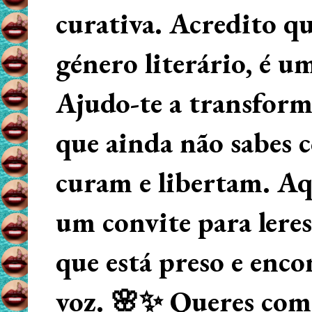
curativa. Acredito q
género literário, é u
Ajudo-te a transform
que ainda não sabes
curam e libertam. Aqu
um convite para lere
que está preso e enco
voz. 🌸✨ Queres começ