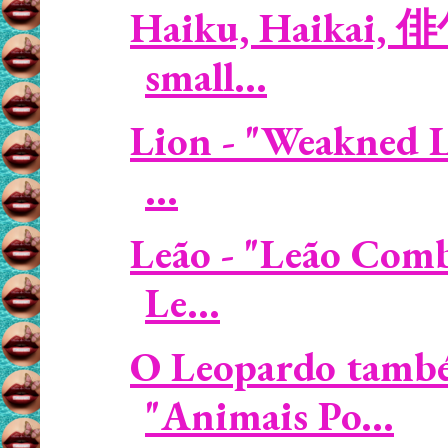
Haiku, Haikai, 俳
small...
Lion - "Weakned L
...
Leão - "Leão Comb
Le...
O Leopardo també
"Animais Po...