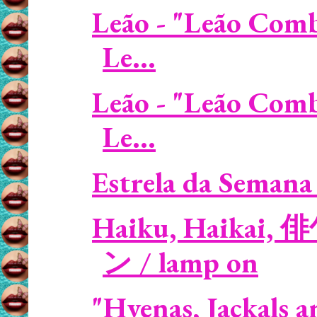
Leão - "Leão Comb
Le...
Leão - "Leão Comb
Le...
Estrela da Semana 
Haiku, Haikai, 
ン / lamp on
"Hyenas, Jackals a