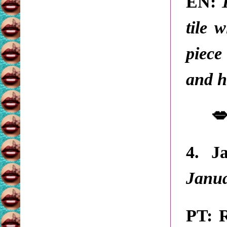
EN:
tile 
piece
and h

4. J
Janua
PT:
R