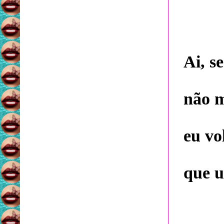
Ai, s
não m
eu vo
que u