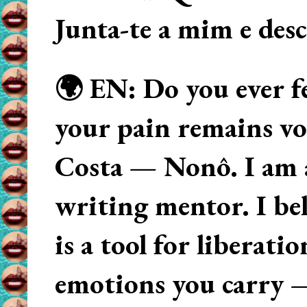
Junta-te a mim e des
🌍 EN: Do you ever fe
your pain remains voi
Costa — Nonô. I am 
writing mentor. I beli
is a tool for liberati
emotions you carry 