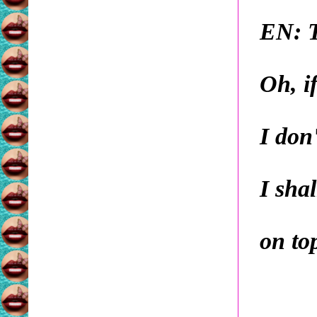
EN: T
Oh, i
I don
I shal
on to