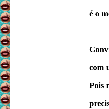
é o m
Convi
com u
Pois 
preci