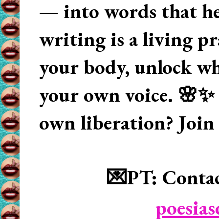
— into words that hea
writing is a living p
your body, unlock wha
your own voice. 🌸✨ 
own liberation? Join
💌PT: Contac
poesia