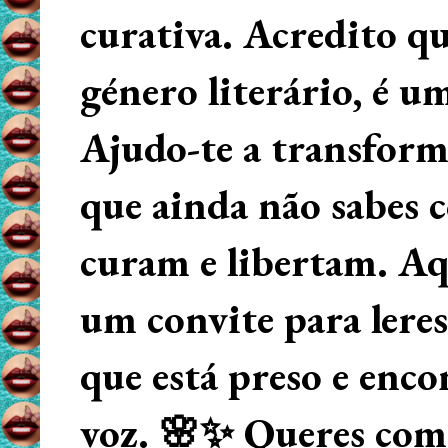
curativa. Acredito q
género literário, é u
Ajudo-te a transform
que ainda não sabes
curam e libertam. Aqu
um convite para lere
que está preso e enco
voz. 🌸✨ Queres começ