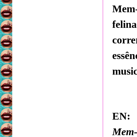
Mem-
felin
corr
essê
music
EN:
Mem-M