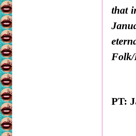
that 
Janua
etern
Folk/I
PT: J