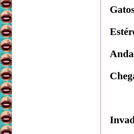
Gatos
Estére
Andam
Chega
Invad