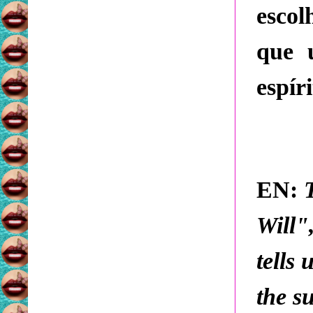
escol
que 
espír
EN:
Will"
tells 
the s