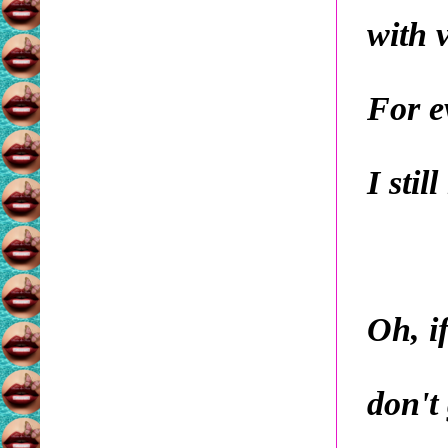
with 
For e
I stil
Oh, i
don't