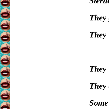
Steril
They 
They 
They 
They 
Some 