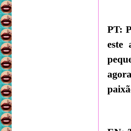
PT:
P
este
pequ
agor
paixã