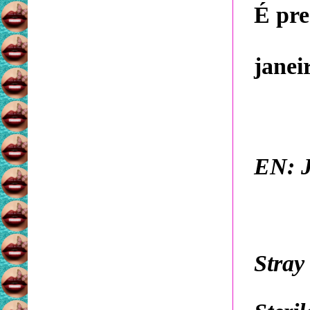
É pre
janei
EN: J
Stray