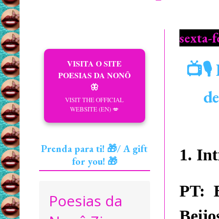
sexta-f
VISITA O SITE
📺🎙
POESIAS DA NONÔ
🦋
de
VISIT THE OFFICIAL
WEBSITE (EN) 💋
Prenda para ti! 🎁/ A gift
1. In
for you! 🎁
PT:
B
Poesias da
Beijo