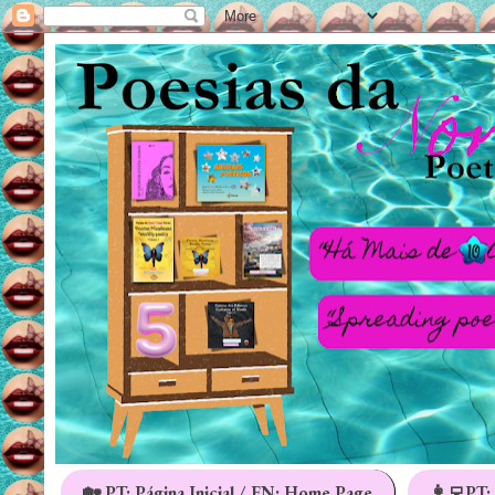
🏡 PT: Página Inicial / EN: Home Page
👩‍💻PT