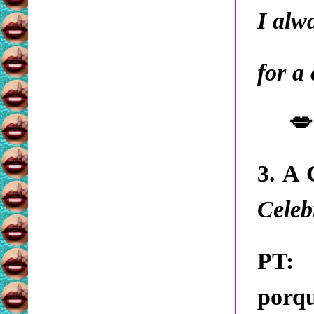
I alw
for a 
💋
3. A 
Celeb
PT:
D
porq