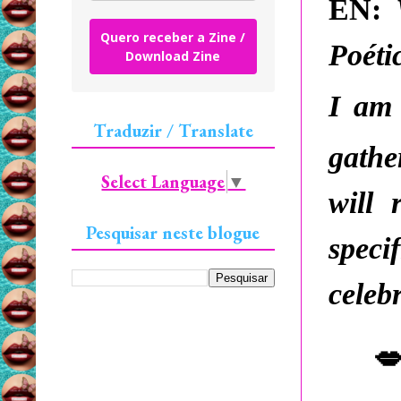
EN:
Quero receber a Zine /
Poéti
Download Zine
I a
Traduzir / Translate
gather
Select Language
▼
will 
Pesquisar neste blogue
spec
celeb
