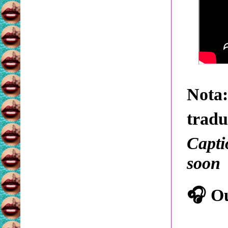
Nota
trad
Capti
soon
🎧
Ou