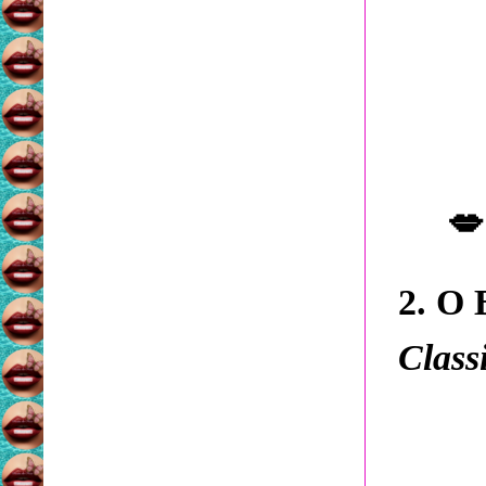
💋
2. O 
Class