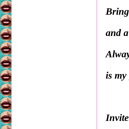
Bring
and a 
Alway
is my 
Invite