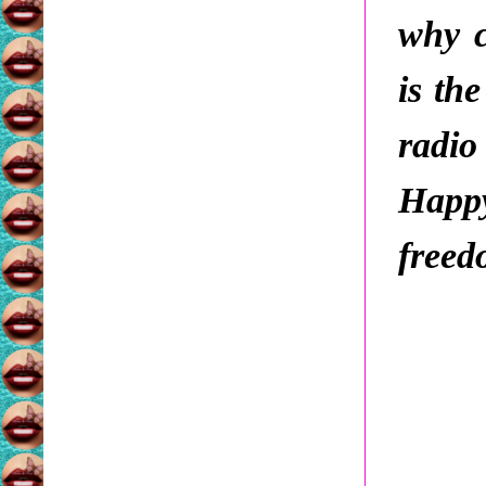
why c
is th
radio
Happy
freed