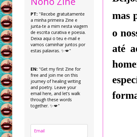
Nonô Zine
mas p
PT:
"Recebe gratuitamente
a minha primeira Zine e
junta-te a mim nesta viagem
o nos
de escrita curativa e poesia.
Deixa aqui o teu e-mail e
vamos caminhar juntos por
até a
estas palavras. ✨💋"
hom
EN:
"Get my first Zine for
free and join me on this
espec
journey of healing writing
and poetry. Leave your
forma
email here, and let’s walk
through these words
together. ✨💋"