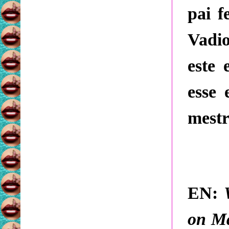
pai f
Vadi
este 
esse
mestr
EN:
on
Ma