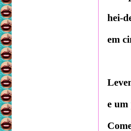
hei-d
em ci
Levem
e um 
Comer