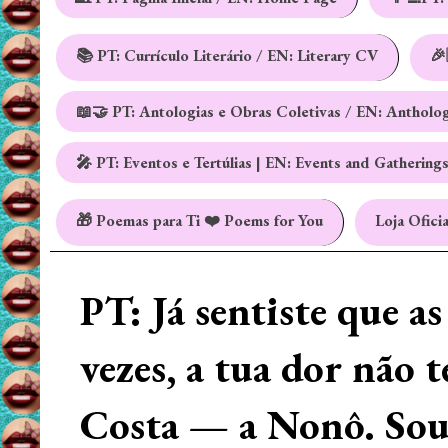
📚 PT: Currículo Literário / EN: Literary CV
🎉
📖🤝 PT: Antologias e Obras Coletivas / EN: Antholo
🎤 PT: Eventos e Tertúlias | EN: Events and Gathering
🎁 Poemas para Ti ❤️ Poems for You
Loja Oficia
PT: Já sentiste que a
vezes, a tua dor não 
Costa — a Nonô. Sou 