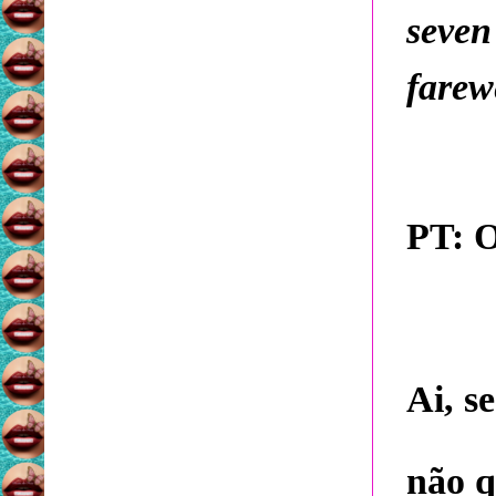
seven
farewe
PT: O
Ai, s
não q