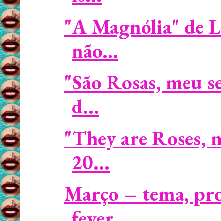
"A Magnólia" de L
não...
"São Rosas, meu s
d...
"They are Roses, 
20...
Março – tema, pro
fever...