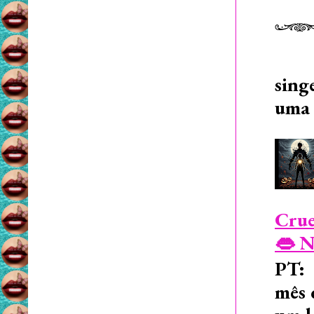
sing
uma 
Crue
👄 N
PT: 
mês 