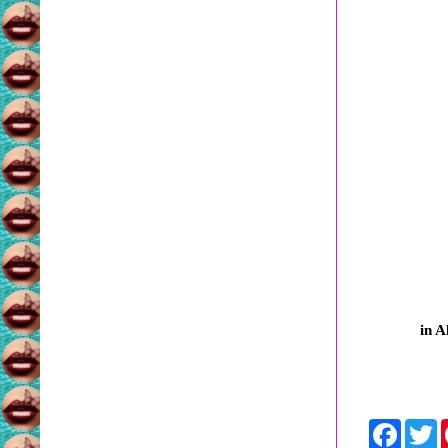
in 
F
a