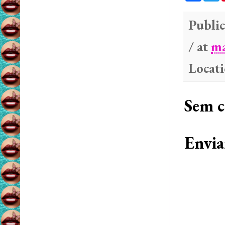
c
i
e
t
b
t
Public
o
e
o
r
/ at
ma
k
Locat
Sem c
Envia