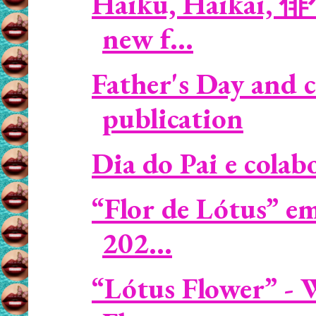
Haiku, Haikai, 
new f...
Father's Day and c
publication
Dia do Pai e cola
“Flor de Lótus” e
202...
“Lótus Flower” - 