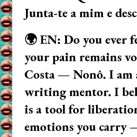
Junta-te a mim e des
🌍 EN: Do you ever fe
your pain remains voi
Costa — Nonô. I am 
writing mentor. I beli
is a tool for liberati
emotions you carry 