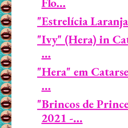
Flo...
"Estrelícia Laranja
"Ivy" (Hera) in C
...
"Hera" em Catarse
...
"Brincos de Prin
2021 -...