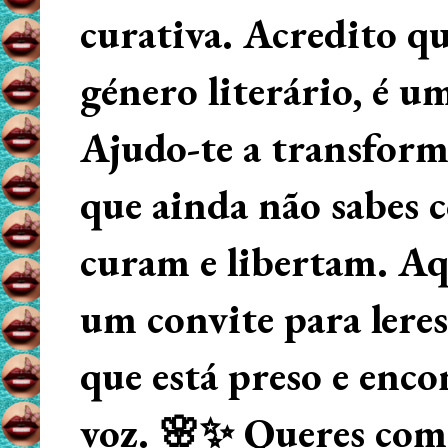
curativa. Acredito q
género literário, é u
Ajudo-te a transform
que ainda não sabes
curam e libertam. Aqu
um convite para lere
que está preso e enco
voz. 🌸✨ Queres começ