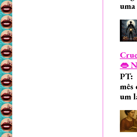
uma 
Crue
👄 N
PT: 
mês 
um l