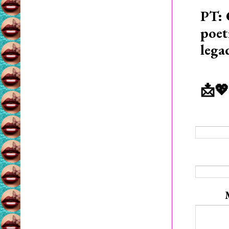
PT: 
poet
lega
📩💖