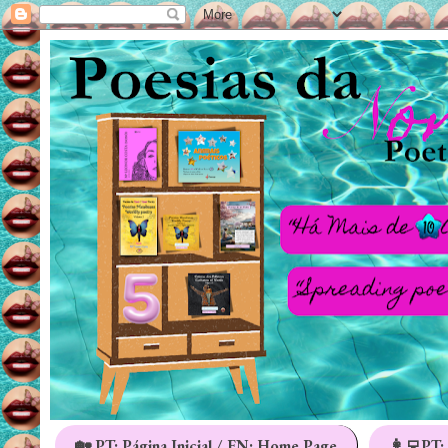
🏡 PT: Página Inicial / EN: Home Page
👩‍💻PT