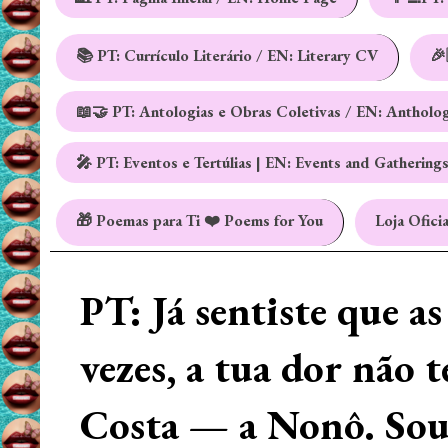
📚 PT: Currículo Literário / EN: Literary CV
🎉
📖🤝 PT: Antologias e Obras Coletivas / EN: Antholo
🎤 PT: Eventos e Tertúlias | EN: Events and Gathering
🎁 Poemas para Ti ❤️ Poems for You
Loja Oficia
PT: Já sentiste que a
vezes, a tua dor não 
Costa — a Nonô. Sou 