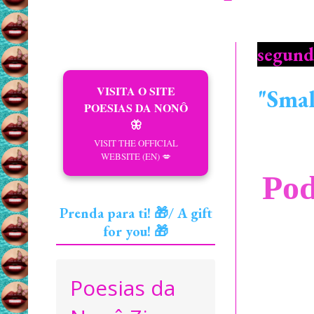
segund
VISITA O SITE
"Smal
POESIAS DA NONÔ
🦋
VISIT THE OFFICIAL
WEBSITE (EN) 💋
Pod
Prenda para ti! 🎁/ A gift
for you! 🎁
Poesias da