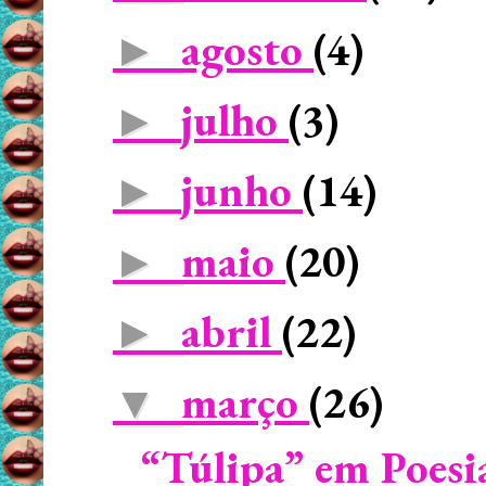
agosto
(4)
►
julho
(3)
►
junho
(14)
►
maio
(20)
►
abril
(22)
►
março
(26)
▼
“Túlipa” em Poesi