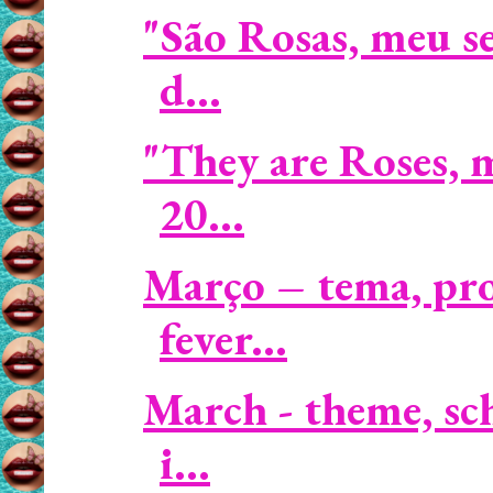
"São Rosas, meu s
d...
"They are Roses, 
20...
Março – tema, pro
fever...
March - theme, sc
i...