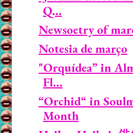
Q...
Newsoetry of mar
Notesia de março
"Orquídea” in Al
Fl...
“Orchid“ in Soulm
Month