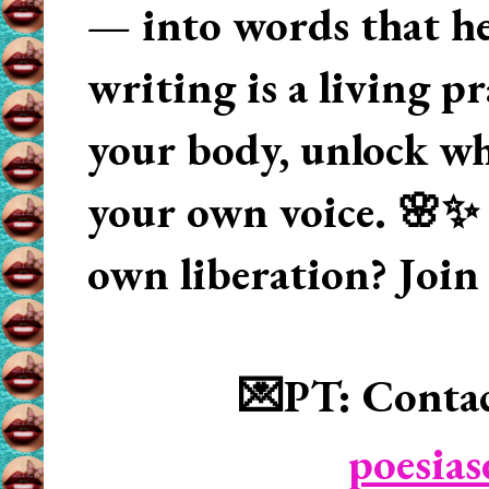
— into words that hea
writing is a living p
your body, unlock wha
your own voice. 🌸✨ 
own liberation? Join
💌PT: Contac
poesia