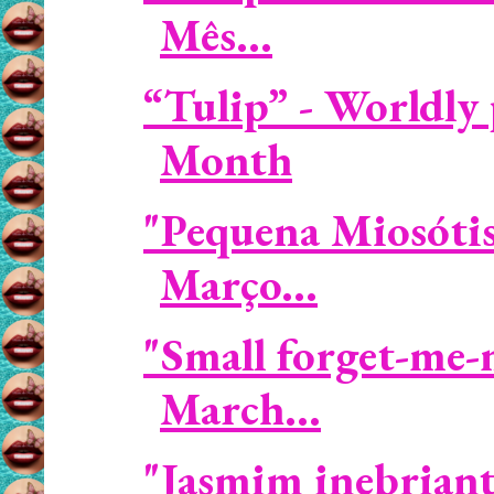
Mês...
“Tulip” - Worldly
Month
"Pequena Miosótis
Março...
"Small forget-me-
March...
"Jasmim inebriant