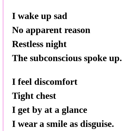
I wake up sad
No apparent reason
Restless night
The subconscious spoke up.
I feel discomfort
Tight chest
I get by at a glance
I wear a smile as disguise.