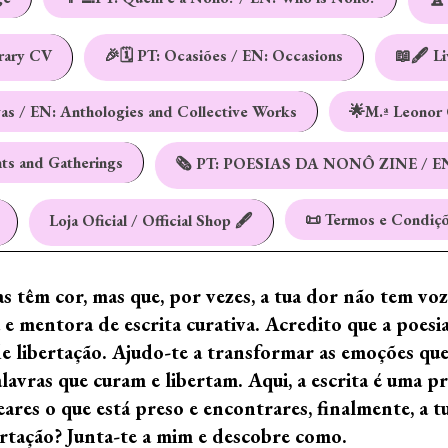
erary CV
🎉🗓️ PT: Ocasiões / EN: Occasions
📖🖋️ L
vas / EN: Anthologies and Collective Works
🌟M.ª Leonor 
nts and Gatherings
🗞️ PT: POESIAS DA NONÔ ZINE / E
📜 Termos e Condiçõ
Loja Oficial / Official Shop 🖋️
ras têm cor, mas que, por vezes, a tua dor não tem vo
e mentora de escrita curativa. Acredito que a poes
de libertação. Ajudo-te a transformar as emoções qu
ras que curam e libertam. Aqui, a escrita é uma prá
ares o que está preso e encontrares, finalmente, a 
ertação? Junta-te a mim e descobre como.