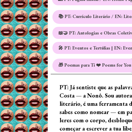
📚 PT: Currículo Literário / EN: Lit
📖🤝 PT: Antologias e Obras Coleti
🎤 PT: Eventos e Tertúlias | EN: Eve
🎁 Poemas para Ti ❤️ Poems for You
PT: Já sentiste que as palav
Costa — a Nonô. Sou autora 
literário, é uma ferramenta 
sabes como nomear — em palav
leres com o corpo, desbloque
começar a escrever a tua lib