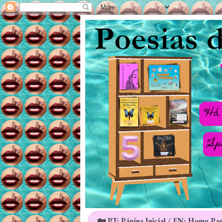
🏡 PT: Página Inicial / EN: Home Pa