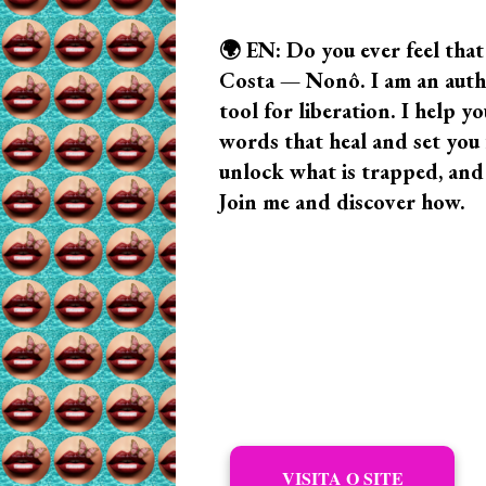
🌍 EN: Do you ever feel that
Costa — Nonô. I am an author
tool for liberation. I help
words that heal and set you f
unlock what is trapped, and
Join me and discover how.
VISITA O SITE