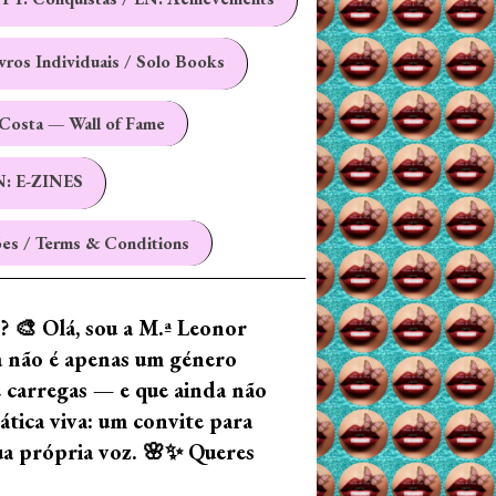
ivros Individuais / Solo Books
Costa — Wall of Fame
N: E-ZINES
es / Terms & Conditions
z? 🎨 Olá, sou a M.ª Leonor
ia não é apenas um género
e carregas — e que ainda não
tica viva: um convite para
tua própria voz. 🌸✨ Queres