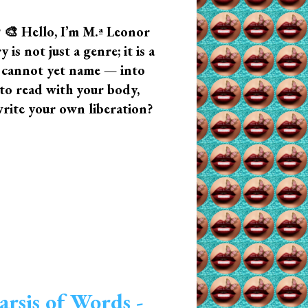
? 🎨 Hello, I’m M.ª Leonor
s not just a genre; it is a
u cannot yet name — into
n to read with your body,
write your own liberation?
arsis of Words -