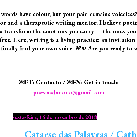
 words have colour, but your pain remains voiceless
 and a therapeutic writing mentor. I believe poetry i
 you transform the emotions you carry — the ones yo
ree. Here, writing is a living practice: an invitatio
 finally find your own voice. 🌸✨ Are you ready to 
💌PT: Contacto / 💌EN: Get in touch:
poesiasdanono@gmail.com
sexta-feira, 16 de novembro de 2018
Catarse das Palavras / Cath