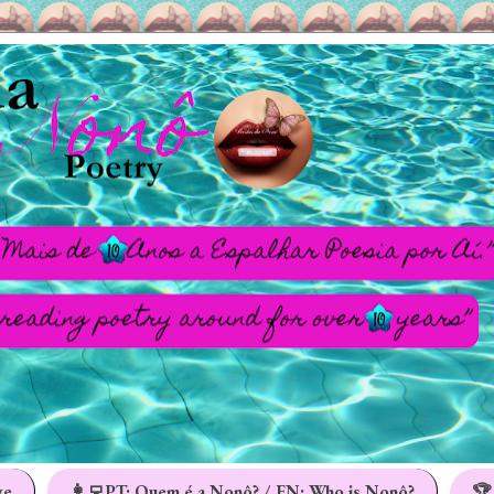
ge
👩‍💻PT: Quem é a Nonô? / EN: Who is Nonô?
🏆