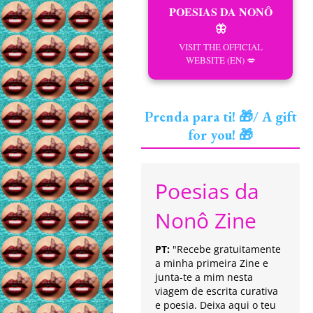
POESIAS DA NONÔ
🦋
VISIT THE OFFICIAL
WEBSITE (EN) 💋
Prenda para ti! 🎁/ A gift
for you! 🎁
Poesias da
Nonô Zine
PT:
"Recebe gratuitamente
a minha primeira Zine e
junta-te a mim nesta
viagem de escrita curativa
e poesia. Deixa aqui o teu