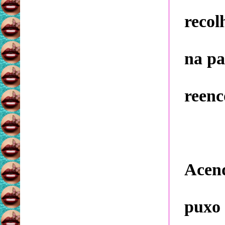
recol
na pa
reenc
Acend
puxo 