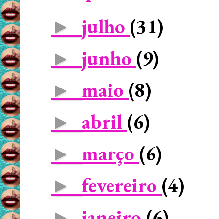
julho
(31)
►
junho
(9)
►
maio
(8)
►
abril
(6)
►
março
(6)
►
fevereiro
(4)
►
janeiro
(6)
►