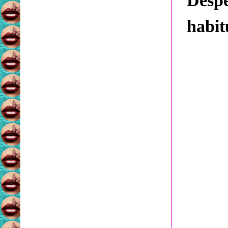
Desp
habi