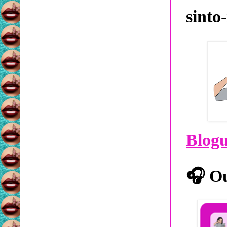
sinto
Blog
🎧
Ou