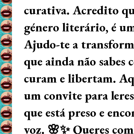
curativa. Acredito q
género literário, é u
Ajudo-te a transform
que ainda não sabes
curam e libertam. Aqu
um convite para lere
que está preso e enco
voz. 🌸✨ Queres começ