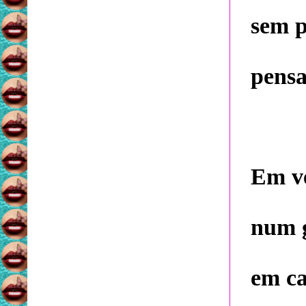
sem p
pensa
Em ve
num g
em ca