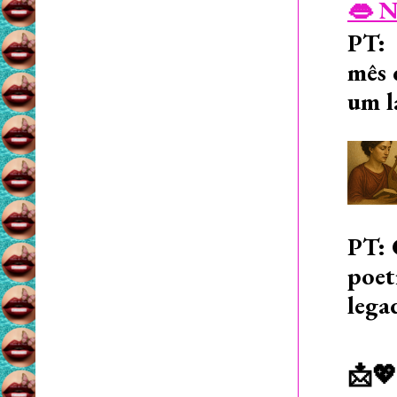
👄 N
PT: 
mês 
um l
PT: 
poet
lega
📩💖