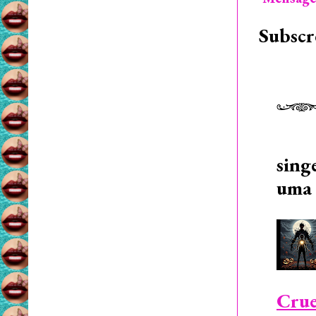
Subscr
sing
uma 
Crue