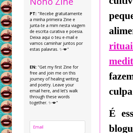
cul
Nonô Zine
pequ
PT:
"Recebe gratuitamente
a minha primeira Zine e
junta-te a mim nesta viagem
alim
de escrita curativa e poesia.
Deixa aqui o teu e-mail e
vamos caminhar juntos por
ritua
estas palavras. ✨💋"
medit
EN:
"Get my first Zine for
free and join me on this
faze
journey of healing writing
and poetry. Leave your
culpa
email here, and let’s walk
through these words
together. ✨💋"
É ess
blog