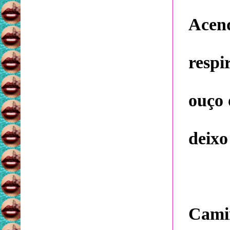
Acend
respi
ouço 
deixo
Camin