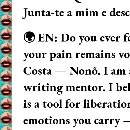
Junta-te a mim e des
🌍 EN: Do you ever fe
your pain remains voi
Costa — Nonô. I am 
writing mentor. I beli
is a tool for liberati
emotions you carry 