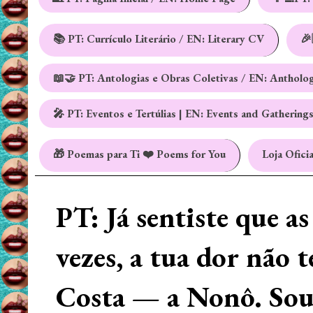
📚 PT: Currículo Literário / EN: Literary CV
🎉
📖🤝 PT: Antologias e Obras Coletivas / EN: Antholo
🎤 PT: Eventos e Tertúlias | EN: Events and Gathering
🎁 Poemas para Ti ❤️ Poems for You
Loja Oficia
PT: Já sentiste que a
vezes, a tua dor não 
Costa — a Nonô. Sou 