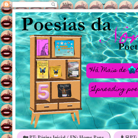
🏡 PT: Página Inicial / EN: Home Page
👩‍💻PT