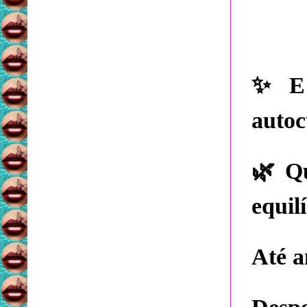
✨
E 
auto
🌿
Qu
equil
Até a