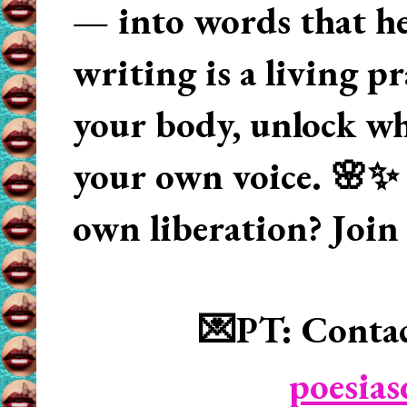
— into words that hea
writing is a living p
your body, unlock wha
your own voice. 🌸✨ 
own liberation? Join
💌PT: Contac
poesia