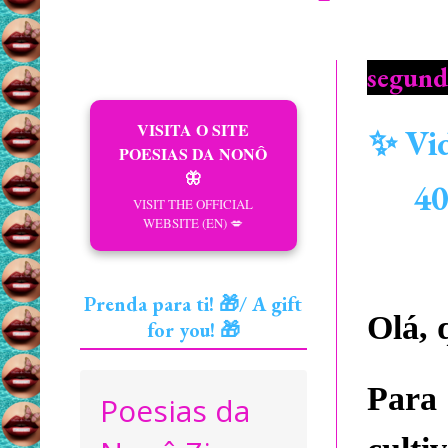
segunda
VISITA O SITE
✨ Vid
POESIAS DA NONÔ
🦋
40
VISIT THE OFFICIAL
WEBSITE (EN) 💋
Prenda para ti! 🎁/ A gift
Olá, 
for you! 🎁
Para 
Poesias da