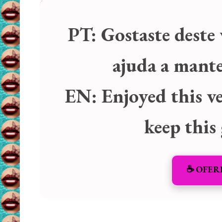
PT:
Gostaste deste 
ajuda a manter
EN:
Enjoyed this v
keep this
☕️ OFER