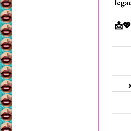
lega
📩💖