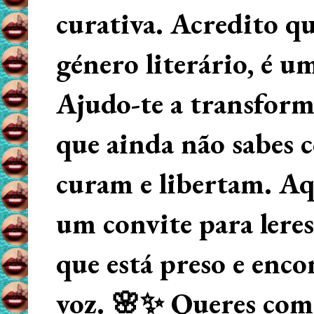
curativa. Acredito q
género literário, é u
Ajudo-te a transform
que ainda não sabes
curam e libertam. Aqu
um convite para lere
que está preso e enco
voz. 🌸✨ Queres começ