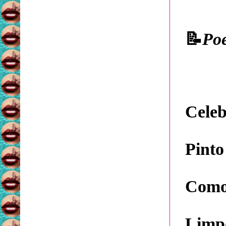
📝
Po
Celeb
Pinto
Como 
Limpo