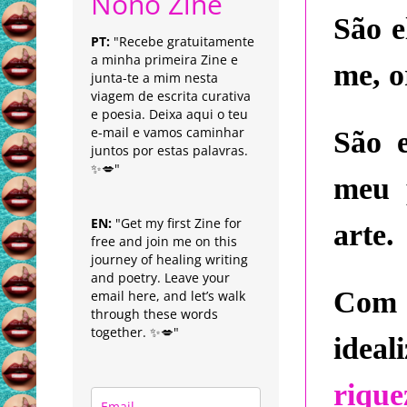
Nonô Zine
São 
PT:
"Recebe gratuitamente
a minha primeira Zine e
me, o
junta-te a mim nesta
viagem de escrita curativa
e poesia. Deixa aqui o teu
e-mail e vamos caminhar
São e
juntos por estas palavras.
✨💋"
meu 
EN:
"Get my first Zine for
arte.
free and join me on this
journey of healing writing
and poetry. Leave your
Com 
email here, and let’s walk
through these words
together. ✨💋"
idea
rique