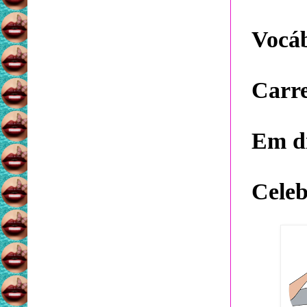
Vocáb
Carr
Em di
Celeb