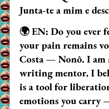
Junta-te a mim e des
🌍 EN: Do you ever fe
your pain remains voi
Costa — Nonô. I am 
writing mentor. I beli
is a tool for liberati
emotions you carry 