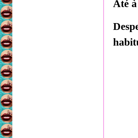
Até à
Desp
habit