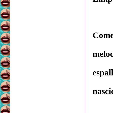
Come
melod
espal
nasci