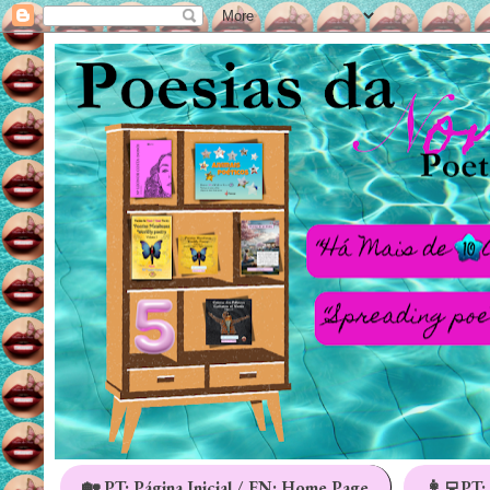
🏡 PT: Página Inicial / EN: Home Page
👩‍💻PT