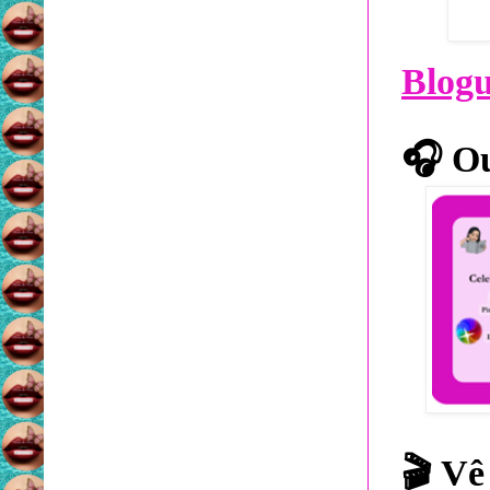
Blog
🎧
Ou
🎬
Vê