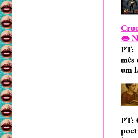
Crue
👄 N
PT: 
mês 
um l
PT: 
poet