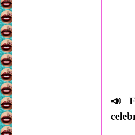
📣
E 
celeb