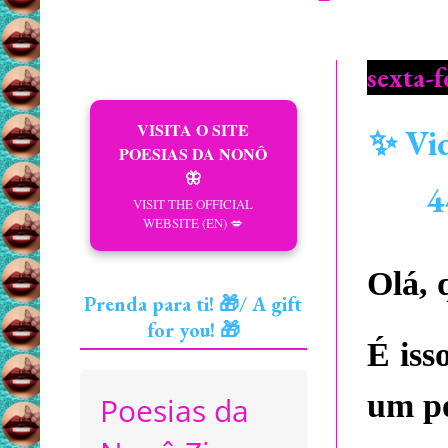
sexta-f
VISITA O SITE
✨ Vid
POESIAS DA NONÔ
🦋
4
VISIT THE OFFICIAL
WEBSITE (EN) 💋
Olá, 
Prenda para ti! 🎁/ A gift
for you! 🎁
É iss
um po
Poesias da