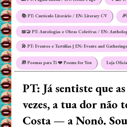
📚 PT: Currículo Literário / EN: Literary CV
🎉
📖🤝 PT: Antologias e Obras Coletivas / EN: Antholo
🎤 PT: Eventos e Tertúlias | EN: Events and Gathering
🎁 Poemas para Ti ❤️ Poems for You
Loja Oficia
PT: Já sentiste que a
vezes, a tua dor não 
Costa — a Nonô. Sou 