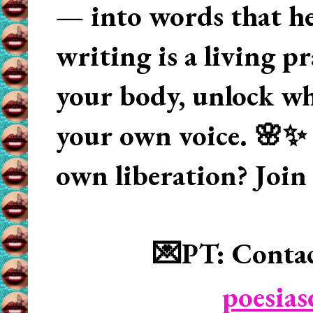
— into words that hea
writing is a living p
your body, unlock wha
your own voice. 🌸✨ 
own liberation? Join
💌PT: Contac
poesia