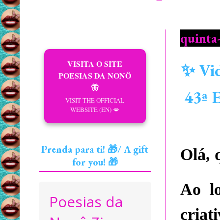
quinta-
VISITA O SITE
✨ Vid
POESIAS DA NONÔ
🦋
43ª E
VISIT THE OFFICIAL
WEBSITE (EN) 💋
Prenda para ti! 🎁/ A gift
Olá, 
for you! 🎁
Ao l
Poesias da
criat