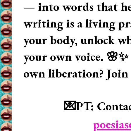
— into words that hea
writing is a living p
your body, unlock wha
your own voice. 🌸✨ 
own liberation? Join
💌PT: Contac
poesia