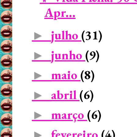
Apr...
julho
(31)
►
junho
(9)
►
maio
(8)
►
abril
(6)
►
março
(6)
►
fevereiro
(4)
►