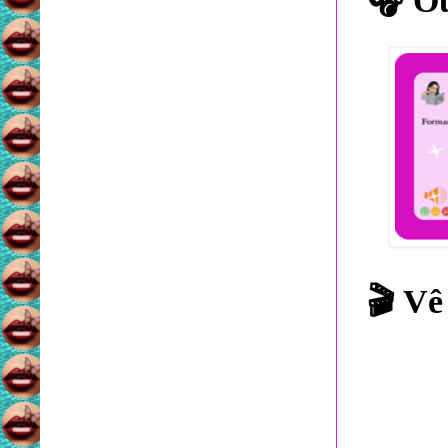
🎧
Ou
🎬
Vê