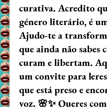
curativa. Acredito q
género literário, é u
Ajudo-te a transform
que ainda não sabes
curam e libertam. Aqu
um convite para lere
que está preso e enco
voz. 🌸✨ Queres começ