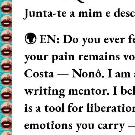
Junta-te a mim e des
🌍 EN: Do you ever fe
your pain remains voi
Costa — Nonô. I am 
writing mentor. I beli
is a tool for liberati
emotions you carry 