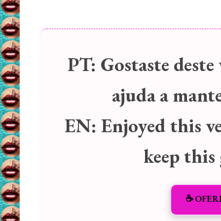
PT:
Gostaste deste 
ajuda a manter
EN:
Enjoyed this v
keep this
☕️ OFER