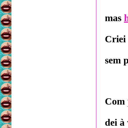
mas
Criei
sem p
Com p
dei à