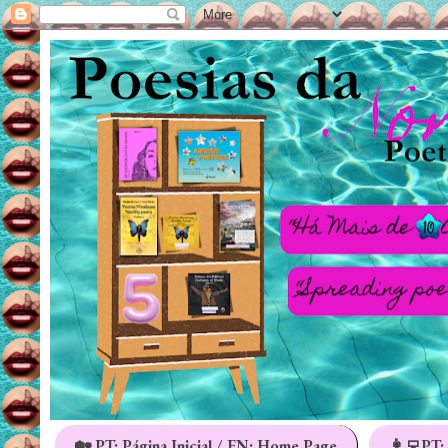
🏡 PT: Página Inicial / EN: Home Page
👩‍💻PT