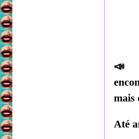
📣
E
enco
mais 
Até a