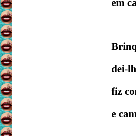
em ca
Brinq
dei-lh
fiz c
e cam