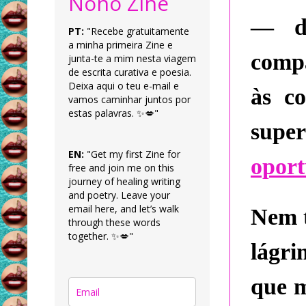
Nonô Zine
— da
PT:
"Recebe gratuitamente
a minha primeira Zine e
compa
junta-te a mim nesta viagem
de escrita curativa e poesia.
Deixa aqui o teu e-mail e
às co
vamos caminhar juntos por
estas palavras. ✨💋"
supe
EN:
"Get my first Zine for
oport
free and join me on this
journey of healing writing
and poetry. Leave your
email here, and let’s walk
Nem t
through these words
together. ✨💋"
lágri
que m