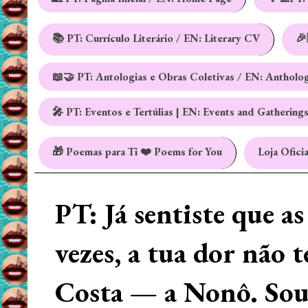
📚 PT: Currículo Literário / EN: Literary CV
🎉
📖🤝 PT: Antologias e Obras Coletivas / EN: Antholo
🎤 PT: Eventos e Tertúlias | EN: Events and Gathering
🎁 Poemas para Ti ❤️ Poems for You
Loja Oficia
PT: Já sentiste que a
vezes, a tua dor não 
Costa — a Nonô. Sou 