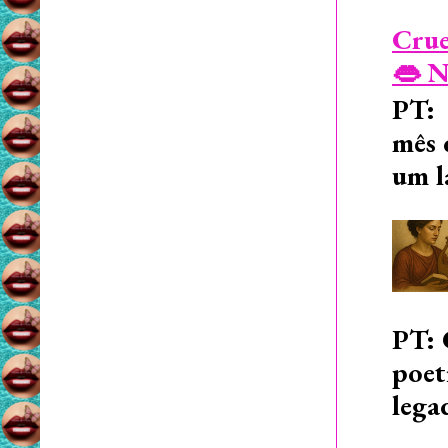
Crue
👄 N
PT: 
mês 
um l
PT: 
poet
lega