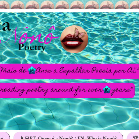
ge
👩‍💻PT: Quem é a Nonô? / EN: Who is Nonô?
🏆