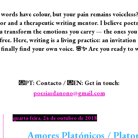
 words have colour, but your pain remains voiceless
 and a therapeutic writing mentor. I believe poetry i
 you transform the emotions you carry — the ones yo
ree. Here, writing is a living practice: an invitatio
 finally find your own voice. 🌸✨ Are you ready to 
💌PT: Contacto / 💌EN: Get in touch:
poesiasdanono@gmail.com
quarta-feira, 24 de outubro de 2018
Amores Platónicos / Platoni