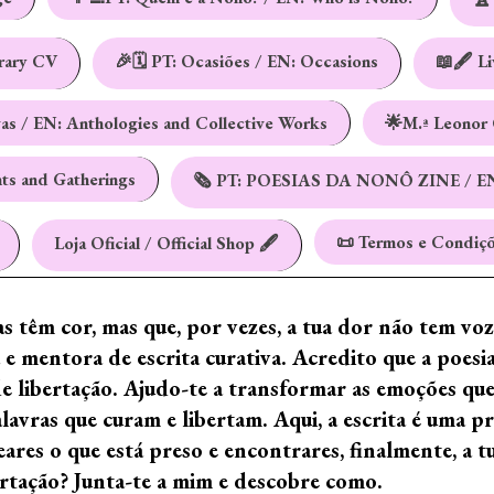
erary CV
🎉🗓️ PT: Ocasiões / EN: Occasions
📖🖋️ L
vas / EN: Anthologies and Collective Works
🌟M.ª Leonor 
nts and Gatherings
🗞️ PT: POESIAS DA NONÔ ZINE / E
📜 Termos e Condiçõ
Loja Oficial / Official Shop 🖋️
ras têm cor, mas que, por vezes, a tua dor não tem vo
e mentora de escrita curativa. Acredito que a poes
de libertação. Ajudo-te a transformar as emoções qu
ras que curam e libertam. Aqui, a escrita é uma prá
ares o que está preso e encontrares, finalmente, a 
ertação? Junta-te a mim e descobre como.