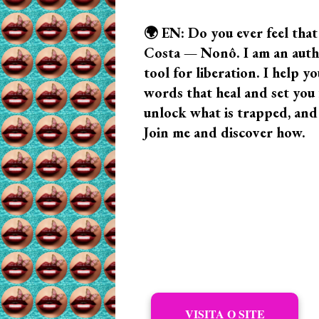
🌍 EN: Do you ever feel that
Costa — Nonô. I am an author
tool for liberation. I help
words that heal and set you f
unlock what is trapped, and
Join me and discover how.
VISITA O SITE