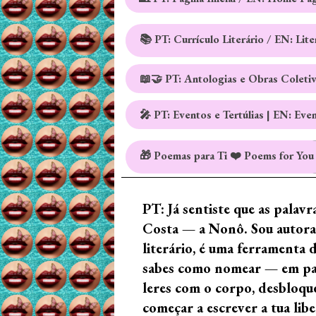
📚 PT: Currículo Literário / EN: Lit
📖🤝 PT: Antologias e Obras Coleti
🎤 PT: Eventos e Tertúlias | EN: Eve
🎁 Poemas para Ti ❤️ Poems for You
PT: Já sentiste que as palav
Costa — a Nonô. Sou autora 
literário, é uma ferramenta 
sabes como nomear — em palav
leres com o corpo, desbloque
começar a escrever a tua lib