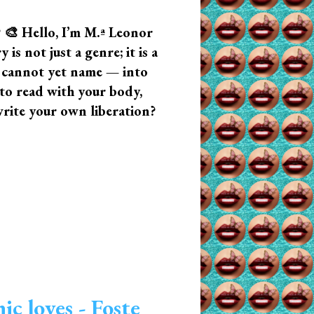
? 🎨 Hello, I’m M.ª Leonor
s not just a genre; it is a
u cannot yet name — into
n to read with your body,
write your own liberation?
c loves - Foste