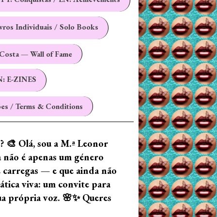
ivros Individuais / Solo Books
Costa — Wall of Fame
N: E-ZINES
es / Terms & Conditions
z? 🎨 Olá, sou a M.ª Leonor
ia não é apenas um género
e carregas — e que ainda não
tica viva: um convite para
tua própria voz. 🌸✨ Queres