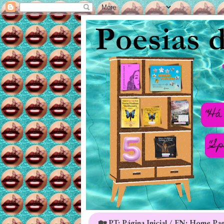
🏡 PT: Página Inicial / EN: Home Pa