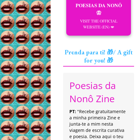
POESIAS DA NONÔ
🦋
VISIT THE OFFICIAL
WEBSITE (EN) 💋
Prenda para ti! 🎁/ A gift
for you! 🎁
Poesias da
Nonô Zine
PT:
"Recebe gratuitamente
a minha primeira Zine e
junta-te a mim nesta
viagem de escrita curativa
e poesia. Deixa aqui o teu