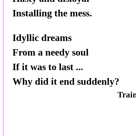
Installing the mess.
Idyllic dreams
From a needy soul
If it was to last ...
Why did it end suddenly?
Train