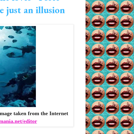
 just an illusion
mage taken from the Internet
mania.net/editor