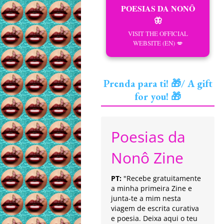
POESIAS DA NONÔ
🦋
VISIT THE OFFICIAL
WEBSITE (EN) 💋
Prenda para ti! 🎁/ A gift
for you! 🎁
Poesias da
Nonô Zine
PT:
"Recebe gratuitamente
a minha primeira Zine e
junta-te a mim nesta
viagem de escrita curativa
e poesia. Deixa aqui o teu