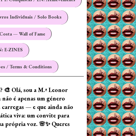
ivros Individuais / Solo Books
Costa — Wall of Fame
N: E-ZINES
es / Terms & Conditions
z? 🎨 Olá, sou a M.ª Leonor
ia não é apenas um género
e carregas — e que ainda não
tica viva: um convite para
tua própria voz. 🌸✨ Queres