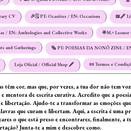
erary CV
🎉🗓️ PT: Ocasiões / EN: Occasions
📖🖋️ L
vas / EN: Anthologies and Collective Works
🌟M.ª Leonor 
nts and Gatherings
🗞️ PT: POESIAS DA NONÔ ZINE / E
📜 Termos e Condiçõ
Loja Oficial / Official Shop 🖋️
ras têm cor, mas que, por vezes, a tua dor não tem vo
e mentora de escrita curativa. Acredito que a poes
de libertação. Ajudo-te a transformar as emoções qu
ras que curam e libertam. Aqui, a escrita é uma prá
ares o que está preso e encontrares, finalmente, a 
ertação? Junta-te a mim e descobre como.