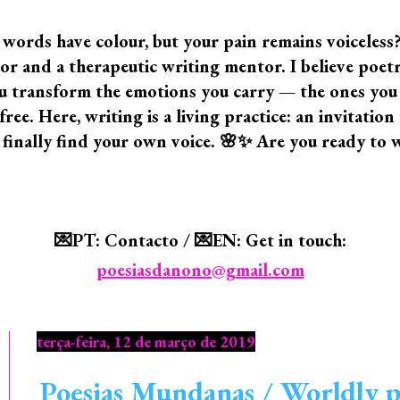
 words have colour, but your pain remains voiceless
 and a therapeutic writing mentor. I believe poetry i
 you transform the emotions you carry — the ones yo
ree. Here, writing is a living practice: an invitatio
 finally find your own voice. 🌸✨ Are you ready to 
💌PT: Contacto / 💌EN: Get in touch:
poesiasdanono@gmail.com
terça-feira, 12 de março de 2019
Poesias Mundanas / Worldly po