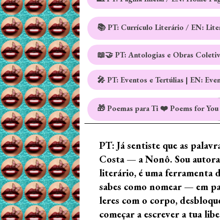
📚 PT: Currículo Literário / EN: Lit
📖🤝 PT: Antologias e Obras Coleti
🎤 PT: Eventos e Tertúlias | EN: Eve
🎁 Poemas para Ti ❤️ Poems for You
PT: Já sentiste que as palav
Costa — a Nonô. Sou autora 
literário, é uma ferramenta 
sabes como nomear — em palav
leres com o corpo, desbloque
começar a escrever a tua lib