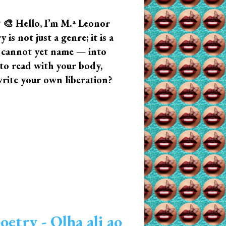
? 🎨 Hello, I’m M.ª Leonor
s not just a genre; it is a
u cannot yet name — into
n to read with your body,
write your own liberation?
etry - Olha ali ao