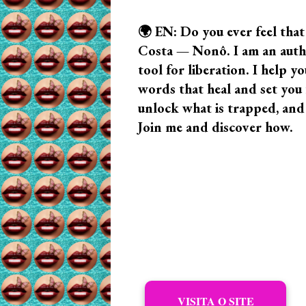
🌍 EN: Do you ever feel that
Costa — Nonô. I am an author
tool for liberation. I help
words that heal and set you f
unlock what is trapped, and
Join me and discover how.
VISITA O SITE