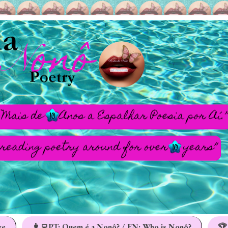
ge
👩‍💻PT: Quem é a Nonô? / EN: Who is Nonô?
🏆