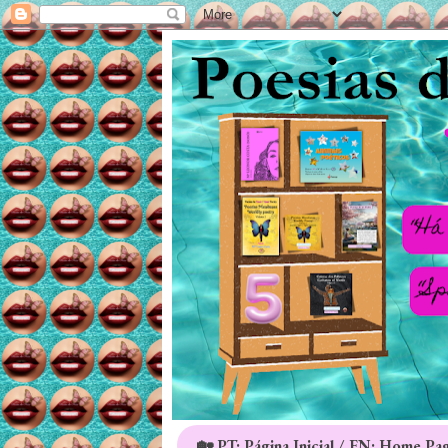
🏡 PT: Página Inicial / EN: Home Pa