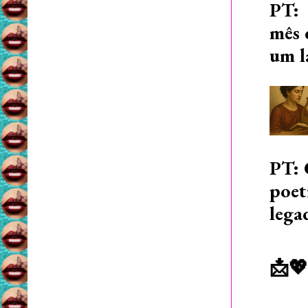
PT: 
mês 
um l
PT: 
poet
lega
📩💖