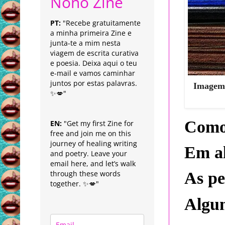
Nonô Zine
PT:
"Recebe gratuitamente
a minha primeira Zine e
junta-te a mim nesta
viagem de escrita curativa
e poesia. Deixa aqui o teu
e-mail e vamos caminhar
juntos por estas palavras.
Imagem 
✨💋"
Como
EN:
"Get my first Zine for
free and join me on this
journey of healing writing
Em al
and poetry. Leave your
email here, and let’s walk
through these words
As pe
together. ✨💋"
Algu