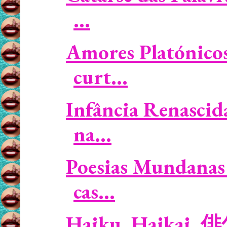
...
Amores Platónicos
curt...
Infância Renascid
na...
Poesias Mundanas 
cas...
Haiku, Haikai, 