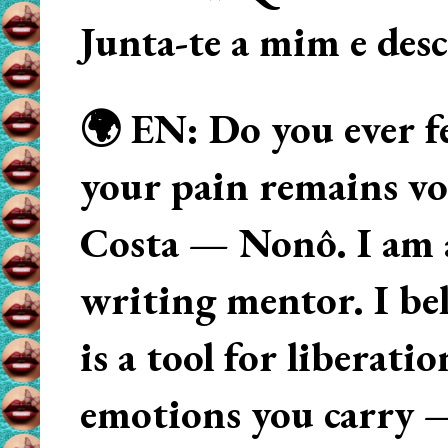
Junta-te a mim e des
🌍 EN: Do you ever fe
your pain remains voi
Costa — Nonô. I am 
writing mentor. I beli
is a tool for liberati
emotions you carry 