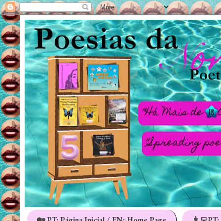
🏡 PT: Página Inicial / EN: Home Page
👩‍💻PT