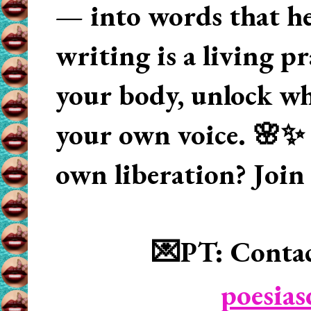
— into words that hea
writing is a living p
your body, unlock wha
your own voice. 🌸✨ 
own liberation? Join
💌PT: Contac
poesia