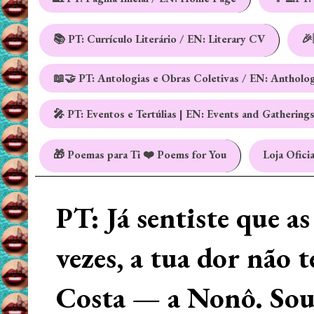
📚 PT: Currículo Literário / EN: Literary CV
🎉
📖🤝 PT: Antologias e Obras Coletivas / EN: Antholo
🎤 PT: Eventos e Tertúlias | EN: Events and Gathering
🎁 Poemas para Ti ❤️ Poems for You
Loja Oficia
PT: Já sentiste que a
vezes, a tua dor não 
Costa — a Nonô. Sou 