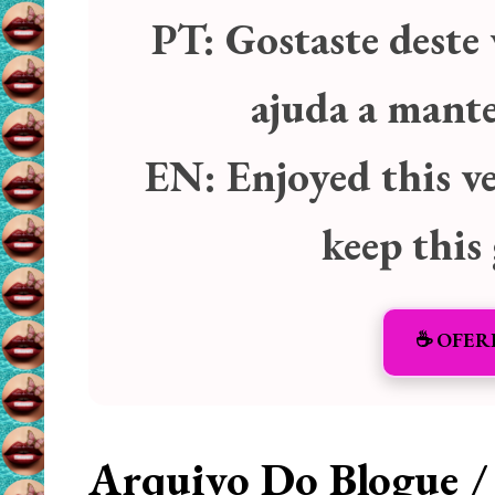
PT:
Gostaste deste 
ajuda a manter
EN:
Enjoyed this v
keep this
☕️ OFER
Arquivo Do Blogue /