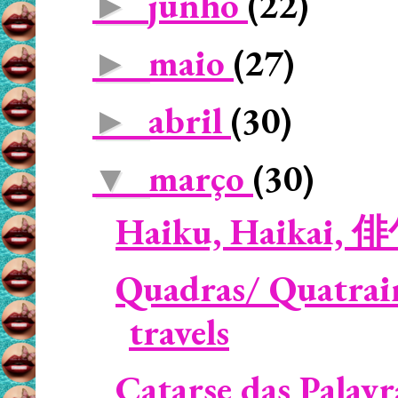
junho
(22)
►
maio
(27)
►
abril
(30)
►
março
(30)
▼
Haiku, Haikai, 
Quadras/ Quatrai
travels
Catarse das Palav