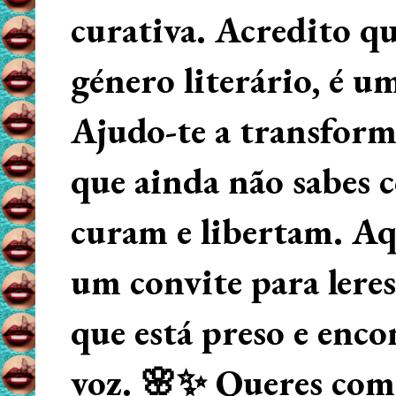
curativa. Acredito q
género literário, é u
Ajudo-te a transform
que ainda não sabes
curam e libertam. Aqu
um convite para lere
que está preso e enco
voz. 🌸✨ Queres começ