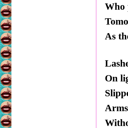
Who p
Tomor
As th
Lashe
On li
Slipp
Arms
Witho