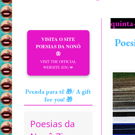
quinta-
VISITA O SITE
Poes
POESIAS DA NONÔ
🦋
VISIT THE OFFICIAL
WEBSITE (EN) 💋
Prenda para ti! 🎁/ A gift
for you! 🎁
Poesias da