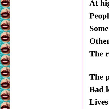
At hi
Peopl
Some 
Other
The r
The p
Bad
Lives