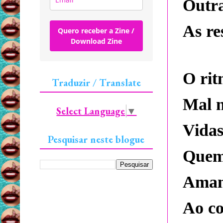
Outra
As re
Quero receber a Zine /
Download Zine
O rit
Traduzir / Translate
Mal n
Select Language
▼
Vidas
Pesquisar neste blogue
Quem 
Aman
Ao c