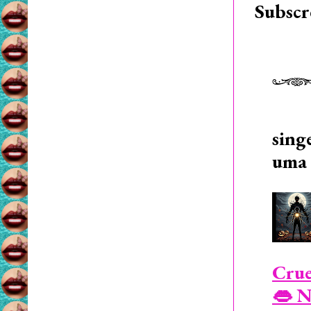
Subscr
sing
uma 
Crue
👄 N