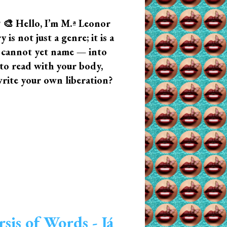
? 🎨 Hello, I’m M.ª Leonor
s not just a genre; it is a
u cannot yet name — into
n to read with your body,
write your own liberation?
sis of Words - Já