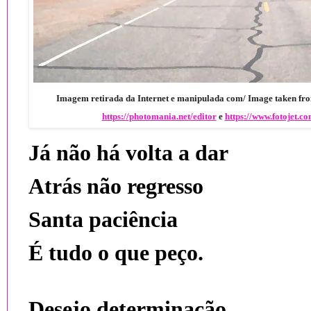
Imagem retirada da Internet e manipulada com/ Image taken from
https://photomania.net/editor
e
https://www.fotojet.c
Já não há volta a dar
Atrás não regresso
Santa paciência
É tudo o que peço.
Desejo determinação