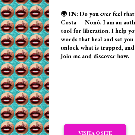
🌍 EN: Do you ever feel that
Costa — Nonô. I am an author
tool for liberation. I help
words that heal and set you f
unlock what is trapped, and
Join me and discover how.
VISITA O SITE