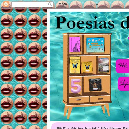
🏡 PT: Página Inicial / EN: Home Pa