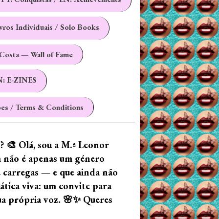
ivros Individuais / Solo Books
Costa — Wall of Fame
N: E-ZINES
es / Terms & Conditions
z? 🎨 Olá, sou a M.ª Leonor
ia não é apenas um género
e carregas — e que ainda não
tica viva: um convite para
tua própria voz. 🌸✨ Queres