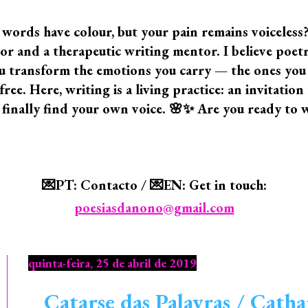
 words have colour, but your pain remains voiceless
 and a therapeutic writing mentor. I believe poetry i
 you transform the emotions you carry — the ones yo
ree. Here, writing is a living practice: an invitatio
 finally find your own voice. 🌸✨ Are you ready to 
💌PT: Contacto / 💌EN: Get in touch:
poesiasdanono@gmail.com
quinta-feira, 25 de abril de 2019
Catarse das Palavras / Cathar