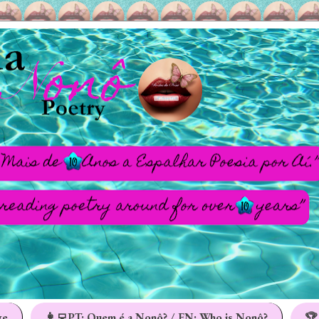
ge
👩‍💻PT: Quem é a Nonô? / EN: Who is Nonô?
🏆