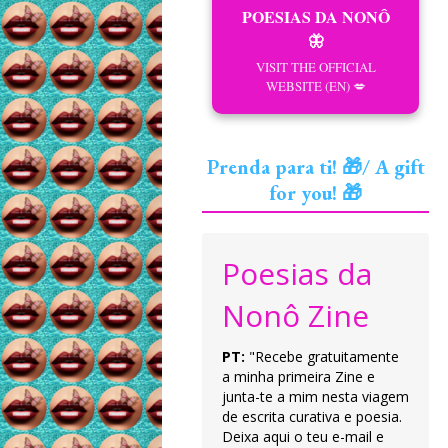
POESIAS DA NONÔ
🦋
VISIT THE OFFICIAL
WEBSITE (EN) 💋
Prenda para ti! 🎁/ A gift
for you! 🎁
Poesias da
Nonô Zine
PT:
"Recebe gratuitamente
a minha primeira Zine e
junta-te a mim nesta viagem
de escrita curativa e poesia.
Deixa aqui o teu e-mail e