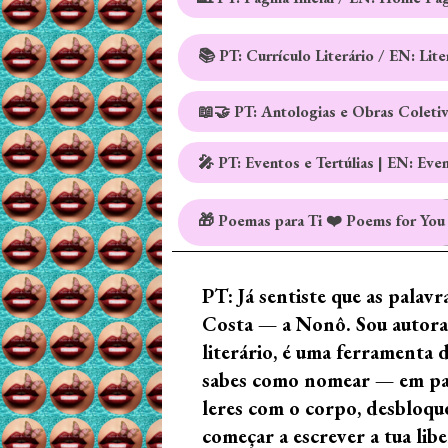
📚 PT: Currículo Literário / EN: Lit
📖🤝 PT: Antologias e Obras Coleti
🎤 PT: Eventos e Tertúlias | EN: Eve
🎁 Poemas para Ti ❤️ Poems for You
PT: Já sentiste que as palav
Costa — a Nonô. Sou autora 
literário, é uma ferramenta 
sabes como nomear — em palav
leres com o corpo, desbloque
começar a escrever a tua lib