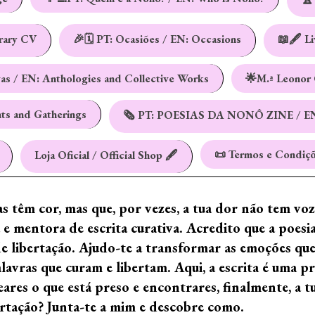
erary CV
🎉🗓️ PT: Ocasiões / EN: Occasions
📖🖋️ L
vas / EN: Anthologies and Collective Works
🌟M.ª Leonor 
nts and Gatherings
🗞️ PT: POESIAS DA NONÔ ZINE / E
📜 Termos e Condiçõ
Loja Oficial / Official Shop 🖋️
ras têm cor, mas que, por vezes, a tua dor não tem vo
e mentora de escrita curativa. Acredito que a poes
de libertação. Ajudo-te a transformar as emoções qu
ras que curam e libertam. Aqui, a escrita é uma prá
ares o que está preso e encontrares, finalmente, a 
ertação? Junta-te a mim e descobre como.