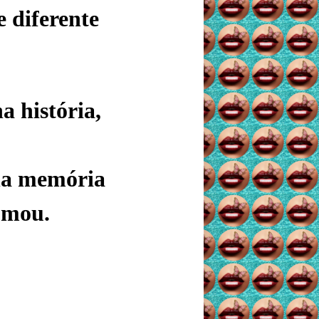
e diferente
a história,
ha memória
umou.