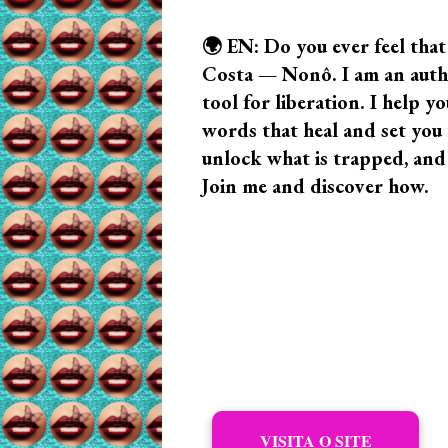
🌍 EN: Do you ever feel that
Costa — Nonô. I am an author
tool for liberation. I help
words that heal and set you f
unlock what is trapped, and
Join me and discover how.
VISITA O SITE