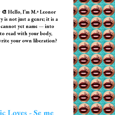
? 🎨 Hello, I’m M.ª Leonor
s not just a genre; it is a
u cannot yet name — into
n to read with your body,
write your own liberation?
ic Loves - Se me