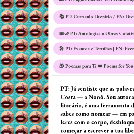
📚 PT: Currículo Literário / EN: Lit
📖🤝 PT: Antologias e Obras Coleti
🎤 PT: Eventos e Tertúlias | EN: Eve
🎁 Poemas para Ti ❤️ Poems for You
PT: Já sentiste que as palav
Costa — a Nonô. Sou autora 
literário, é uma ferramenta 
sabes como nomear — em palav
leres com o corpo, desbloque
começar a escrever a tua lib