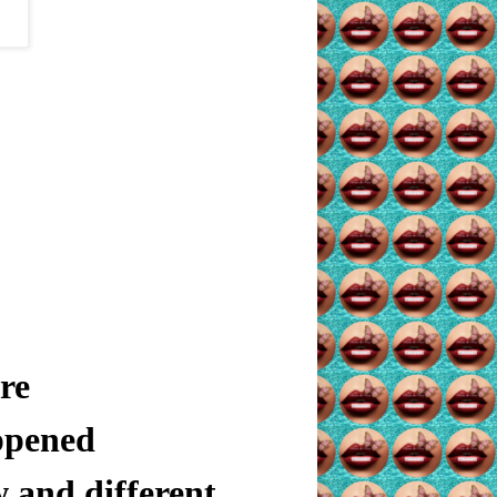
re
ppened
 and different