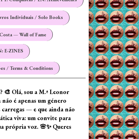
ivros Individuais / Solo Books
Costa — Wall of Fame
N: E-ZINES
es / Terms & Conditions
z? 🎨 Olá, sou a M.ª Leonor
ia não é apenas um género
e carregas — e que ainda não
tica viva: um convite para
tua própria voz. 🌸✨ Queres