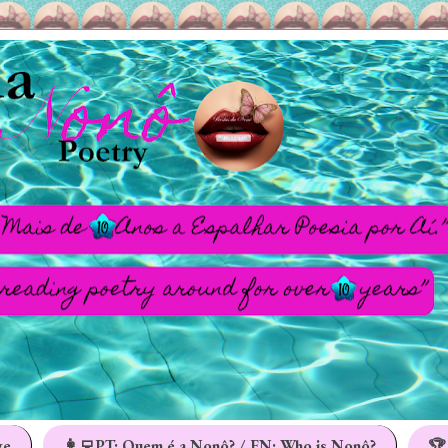
ge
👩‍💻PT: Quem é a Nonô? / EN: Who is Nonô?
🏆