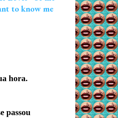
want to know me
ua hora.
se passou