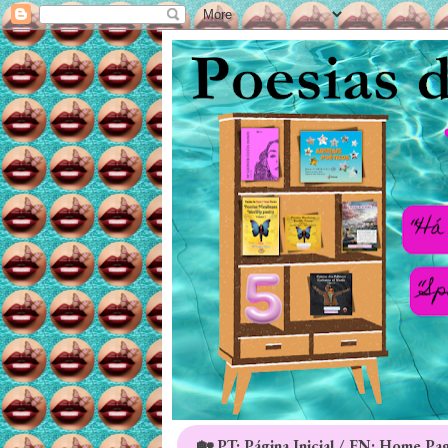
🏡 PT: Página Inicial / EN: Home Pa