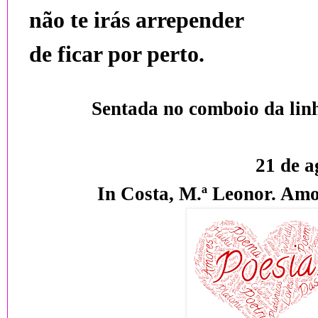
não te irás arrepender
de ficar por perto.
Sentada no comboio da lin
21 de a
In Costa, M.ª Leonor.
Amor