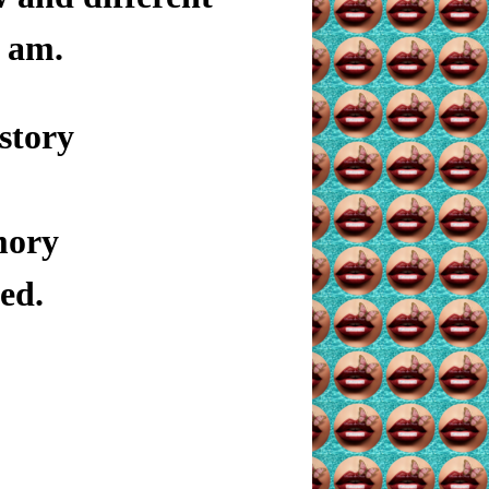
I am.
 story
mory
ed.