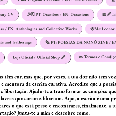
erary CV
🎉🗓️ PT: Ocasiões / EN: Occasions
📖🖋️ L
vas / EN: Anthologies and Collective Works
🌟M.ª Leonor 
nts and Gatherings
🗞️ PT: POESIAS DA NONÔ ZINE / E
📜 Termos e Condiçõ
Loja Oficial / Official Shop 🖋️
ras têm cor, mas que, por vezes, a tua dor não tem vo
e mentora de escrita curativa. Acredito que a poes
de libertação. Ajudo-te a transformar as emoções qu
ras que curam e libertam. Aqui, a escrita é uma prá
ares o que está preso e encontrares, finalmente, a 
ertação? Junta-te a mim e descobre como.