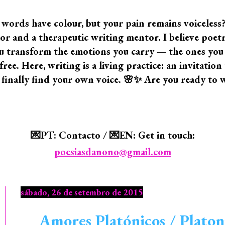
 words have colour, but your pain remains voiceless
 and a therapeutic writing mentor. I believe poetry i
 you transform the emotions you carry — the ones yo
ree. Here, writing is a living practice: an invitatio
 finally find your own voice. 🌸✨ Are you ready to 
💌PT: Contacto / 💌EN: Get in touch:
poesiasdanono@gmail.com
sábado, 26 de setembro de 2015
Amores Platónicos / Platon