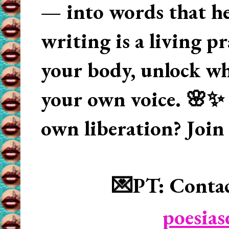
— into words that hea
writing is a living p
your body, unlock wha
your own voice. 🌸✨ 
own liberation? Join
💌PT: Contac
poesia