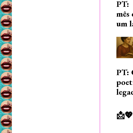
PT: 
mês 
um l
PT: 
poet
lega
📩💖