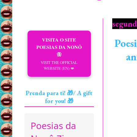
segund
VISITA O SITE
Poes
POESIAS DA NONÔ
an
🦋
VISIT THE OFFICIAL
WEBSITE (EN) 💋
Prenda para ti! 🎁/ A gift
for you! 🎁
Poesias da