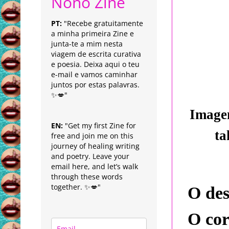
Nonô Zine
PT:
"Recebe gratuitamente
a minha primeira Zine e
junta-te a mim nesta
viagem de escrita curativa
e poesia. Deixa aqui o teu
e-mail e vamos caminhar
juntos por estas palavras.
✨💋"
Imagem
EN:
"Get my first Zine for
ta
free and join me on this
journey of healing writing
and poetry. Leave your
email here, and let’s walk
through these words
together. ✨💋"
O des
O cor