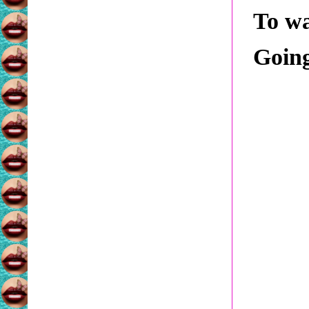
To wa
Going