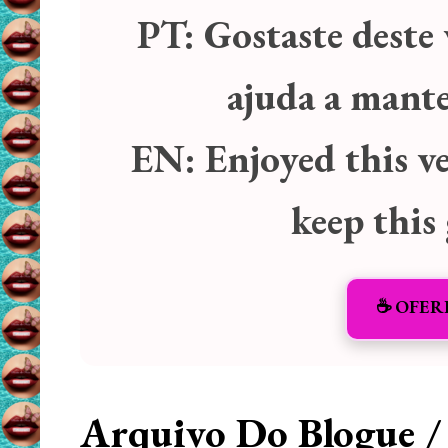
PT:
Gostaste deste 
ajuda a manter
EN:
Enjoyed this v
keep this
☕️ OFER
Arquivo Do Blogue /