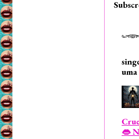
Subscr
sing
uma 
Crue
👄 N