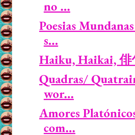
no ...
Poesias Mundanas 
s...
Haiku, Haikai, 
Quadras/ Quatrain
wor...
Amores Platónicos
com...