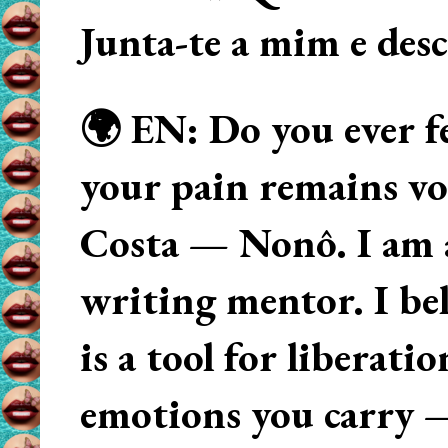
Junta-te a mim e des
🌍 EN: Do you ever fe
your pain remains voi
Costa — Nonô. I am 
writing mentor. I beli
is a tool for liberati
emotions you carry 