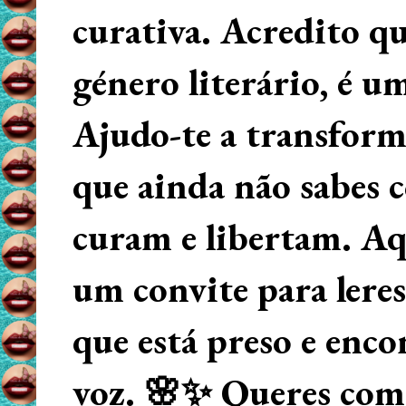
curativa. Acredito q
género literário, é u
Ajudo-te a transform
que ainda não sabes
curam e libertam. Aqu
um convite para lere
que está preso e enco
voz. 🌸✨ Queres começ