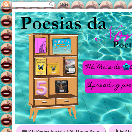
🏡 PT: Página Inicial / EN: Home Page
👩‍💻PT