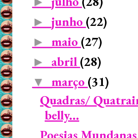
julho
(28)
►
junho
(22)
►
maio
(27)
►
abril
(28)
►
março
(31)
▼
Quadras/ Quatrain
belly...
Poesias Mundanas 