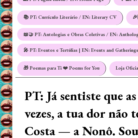
📚 PT: Currículo Literário / EN: Literary CV
🎉
📖🤝 PT: Antologias e Obras Coletivas / EN: Antholo
🎤 PT: Eventos e Tertúlias | EN: Events and Gathering
🎁 Poemas para Ti ❤️ Poems for You
Loja Oficia
PT: Já sentiste que a
vezes, a tua dor não 
Costa — a Nonô. Sou 