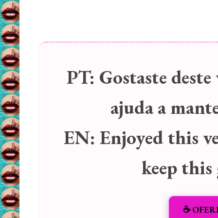
PT:
Gostaste deste 
ajuda a manter
EN:
Enjoyed this v
keep this
☕️ OFER