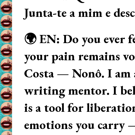
Junta-te a mim e des
🌍 EN: Do you ever fe
your pain remains voi
Costa — Nonô. I am 
writing mentor. I beli
is a tool for liberati
emotions you carry 