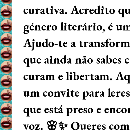
curativa. Acredito q
género literário, é u
Ajudo-te a transform
que ainda não sabes
curam e libertam. Aqu
um convite para lere
que está preso e enco
voz. 🌸✨ Queres começ