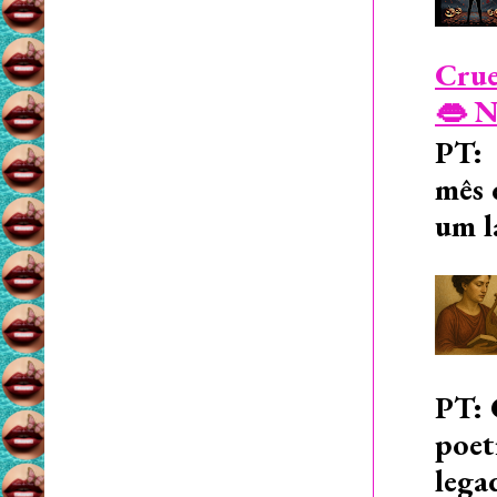
Crue
👄 N
PT: 
mês 
um l
PT: 
poet
lega