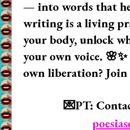
— into words that hea
writing is a living p
your body, unlock wha
your own voice. 🌸✨ 
own liberation? Join
💌PT: Contac
poesia