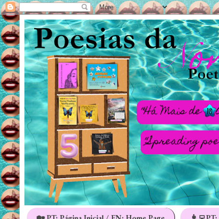
🏡 PT: Página Inicial / EN: Home Page
👩‍💻PT