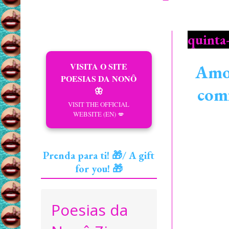
quinta-
VISITA O SITE
Amor
POESIAS DA NONÔ
com
🦋
VISIT THE OFFICIAL
WEBSITE (EN) 💋
Prenda para ti! 🎁/ A gift
for you! 🎁
Poesias da