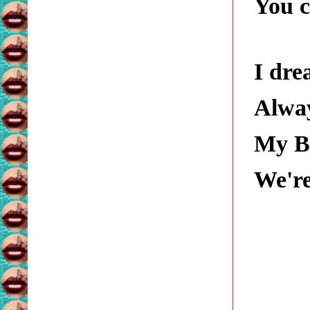
You c
I dre
Alway
My B
We're