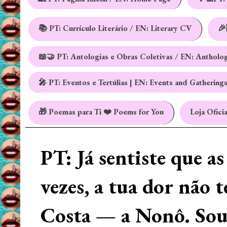
📚 PT: Currículo Literário / EN: Literary CV
🎉
📖🤝 PT: Antologias e Obras Coletivas / EN: Antholo
🎤 PT: Eventos e Tertúlias | EN: Events and Gathering
🎁 Poemas para Ti ❤️ Poems for You
Loja Oficia
PT: Já sentiste que a
vezes, a tua dor não 
Costa — a Nonô. Sou 