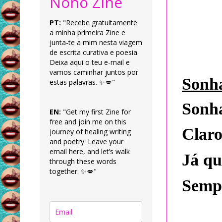
Nonô Zine
PT:
"Recebe gratuitamente
a minha primeira Zine e
junta-te a mim nesta viagem
de escrita curativa e poesia.
Deixa aqui o teu e-mail e
vamos caminhar juntos por
Sonha
estas palavras. ✨💋"
Sonh
EN:
"Get my first Zine for
free and join me on this
Claro
journey of healing writing
and poetry. Leave your
email here, and let’s walk
Já qu
through these words
together. ✨💋"
Sempr