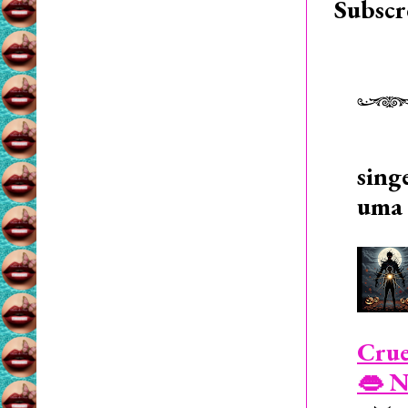
Subscr
sing
uma 
Crue
👄 N