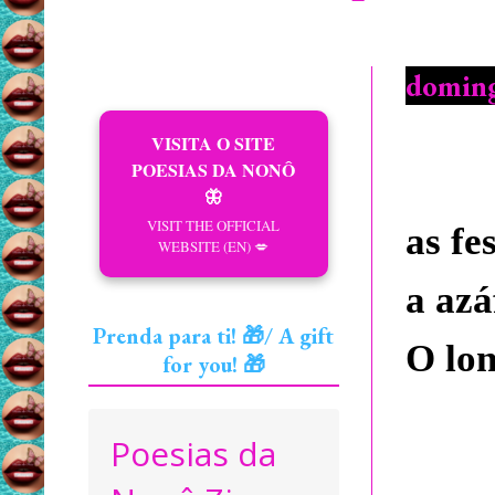
doming
VISITA O SITE
POESIAS DA NONÔ
🦋
VISIT THE OFFICIAL
as fe
WEBSITE (EN) 💋
a azá
Prenda para ti! 🎁/ A gift
O lon
for you! 🎁
Poesias da