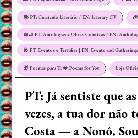
📚 PT: Currículo Literário / EN: Literary CV
🎉
📖🤝 PT: Antologias e Obras Coletivas / EN: Antholo
🎤 PT: Eventos e Tertúlias | EN: Events and Gathering
🎁 Poemas para Ti ❤️ Poems for You
Loja Oficia
PT: Já sentiste que a
vezes, a tua dor não 
Costa — a Nonô. Sou 