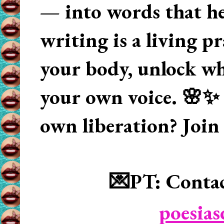
— into words that hea
writing is a living p
your body, unlock wha
your own voice. 🌸✨ 
own liberation? Join
💌PT: Contac
poesia