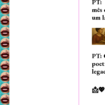
PT: 
mês 
um l
PT: 
poet
lega
📩💖