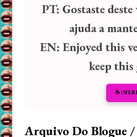
PT:
Gostaste deste 
ajuda a manter
EN:
Enjoyed this v
keep this
☕️ OFER
Arquivo Do Blogue /