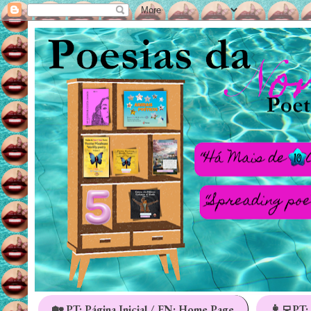
🏡 PT: Página Inicial / EN: Home Page
👩‍💻PT