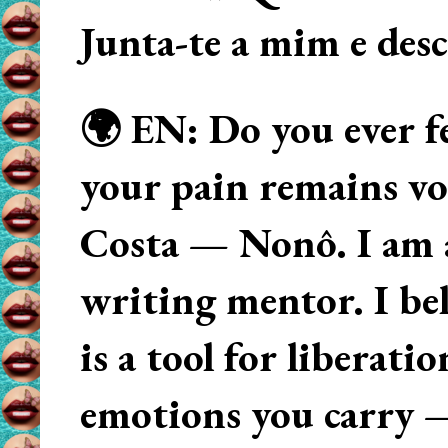
Junta-te a mim e des
🌍 EN: Do you ever fe
your pain remains voi
Costa — Nonô. I am 
writing mentor. I beli
is a tool for liberati
emotions you carry 