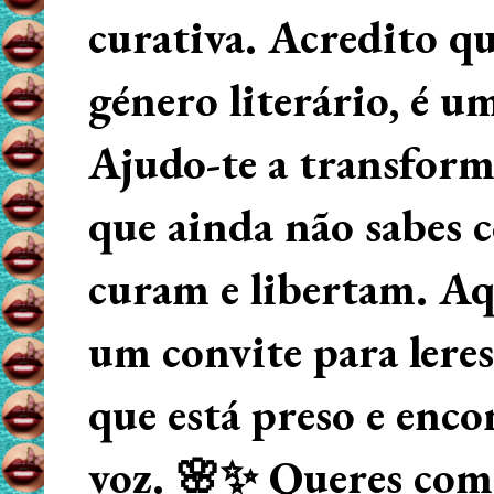
curativa. Acredito q
género literário, é u
Ajudo-te a transform
que ainda não sabes
curam e libertam. Aqu
um convite para lere
que está preso e enco
voz. 🌸✨ Queres começ