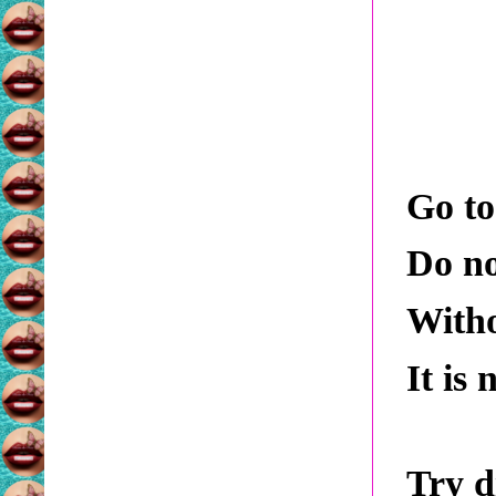
Go to
Do no
Witho
It is 
Try d