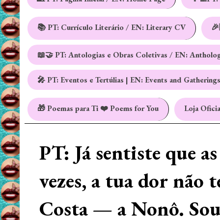
📚 PT: Currículo Literário / EN: Literary CV
🎉
📖🤝 PT: Antologias e Obras Coletivas / EN: Antholo
🎤 PT: Eventos e Tertúlias | EN: Events and Gathering
🎁 Poemas para Ti ❤️ Poems for You
Loja Oficia
PT: Já sentiste que a
vezes, a tua dor não 
Costa — a Nonô. Sou 