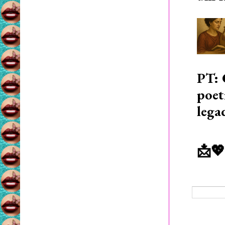
PT: 
poet
lega
📩💖