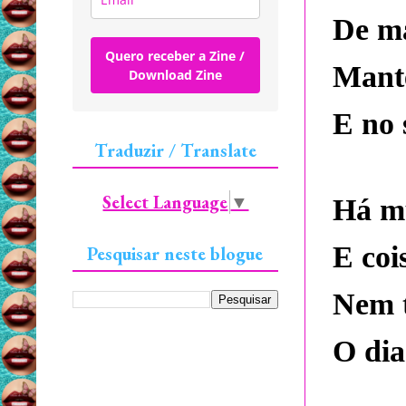
De ma
Quero receber a Zine /
Mante
Download Zine
E no 
Traduzir / Translate
Select Language
▼
Há mu
E coi
Pesquisar neste blogue
Nem t
O dia