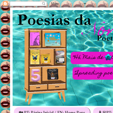
🏡 PT: Página Inicial / EN: Home Page
👩‍💻PT