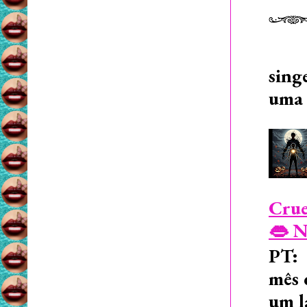
sing
uma 
Crue
👄 N
PT: 
mês 
um l