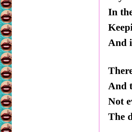
In th
Keepi
And i
There
And t
Not e
The d