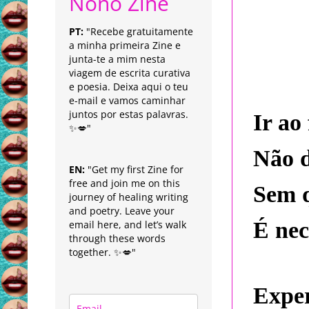
Nonô Zine
PT:
"Recebe gratuitamente
a minha primeira Zine e
junta-te a mim nesta
viagem de escrita curativa
e poesia. Deixa aqui o teu
e-mail e vamos caminhar
juntos por estas palavras.
Ir ao
✨💋"
Não d
EN:
"Get my first Zine for
free and join me on this
Sem q
journey of healing writing
and poetry. Leave your
É nec
email here, and let’s walk
through these words
together. ✨💋"
Exper