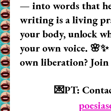
— into words that hea
writing is a living p
your body, unlock wha
your own voice. 🌸✨ 
own liberation? Join
💌PT: Contac
poesia