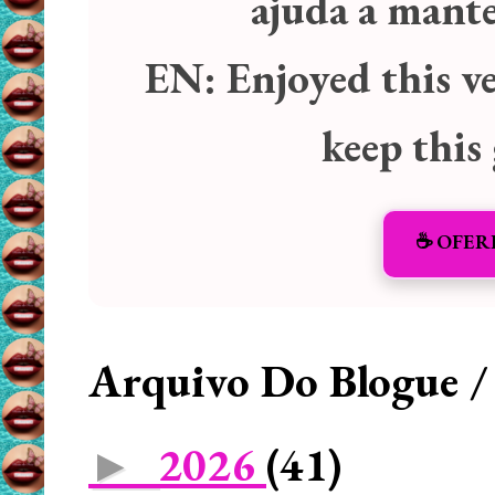
ajuda a manter
EN:
Enjoyed this v
keep this
☕️ OFER
Arquivo Do Blogue /
2026
(41)
►