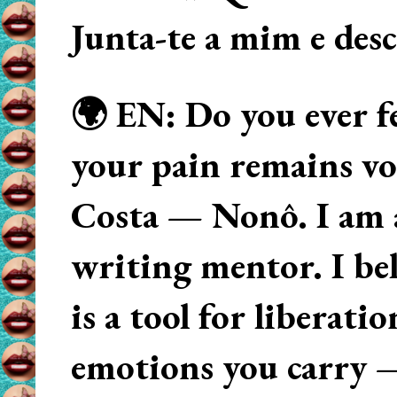
Junta-te a mim e des
🌍 EN: Do you ever fe
your pain remains voi
Costa — Nonô. I am 
writing mentor. I beli
is a tool for liberati
emotions you carry 