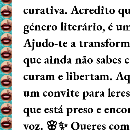
curativa. Acredito q
género literário, é u
Ajudo-te a transform
que ainda não sabes
curam e libertam. Aqu
um convite para lere
que está preso e enco
voz. 🌸✨ Queres começ