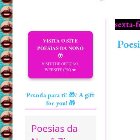
sexta-f
VISITA O SITE
Poes
POESIAS DA NONÔ
🦋
VISIT THE OFFICIAL
WEBSITE (EN) 💋
Prenda para ti! 🎁/ A gift
for you! 🎁
Poesias da