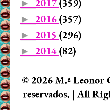
2017
(359)
►
2016
(357)
►
2015
(296)
►
2014
(82)
►
© 2026 M.ª Leonor C
reservados. | All Ri