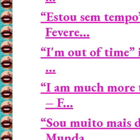
“Estou sem tempo”
Fevere...
“I'm out of time”
...
“I am much more t
– F...
“Sou muito mais d
Munda...