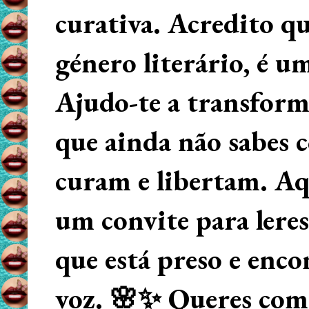
curativa. Acredito q
género literário, é u
Ajudo-te a transform
que ainda não sabes
curam e libertam. Aqu
um convite para lere
que está preso e enco
voz. 🌸✨ Queres começ