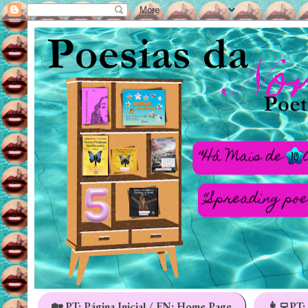
🏡 PT: Página Inicial / EN: Home Page
👩‍💻PT