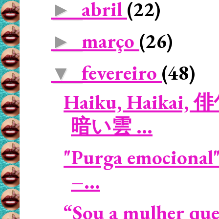
abril
(22)
►
março
(26)
►
fevereiro
(48)
▼
Haiku, Haikai, 俳
暗い雲 ...
"Purga emocional"
–...
“Sou a mulher que