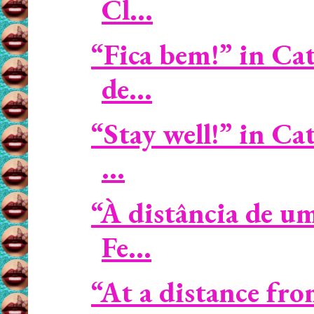
Cl...
“Fica bem!” in Cat
de...
“Stay well!” in C
...
“À distância de u
Fe...
“At a distance fro