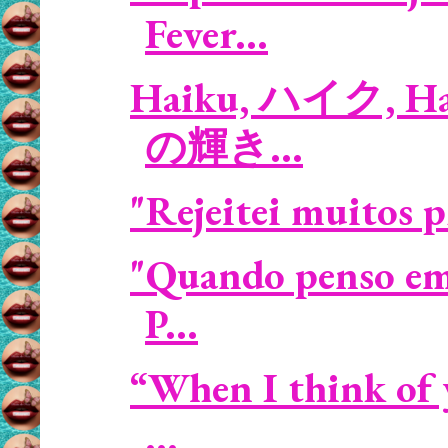
Fever...
Haiku, ハイク, Haika
の輝き...
"Rejeitei muitos pr
"Quando penso em 
P...
“When I think of 
...