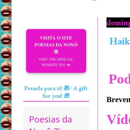
doming
VISITA O SITE
Haik
POESIAS DA NONÔ
🦋
VISIT THE OFFICIAL
WEBSITE (EN) 💋
Pod
Prenda para ti! 🎁/ A gift
for you! 🎁
Brevem
Víd
Poesias da