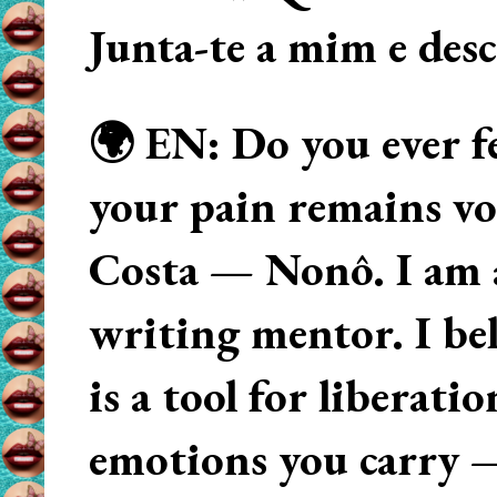
Junta-te a mim e des
🌍 EN: Do you ever fe
your pain remains voi
Costa — Nonô. I am 
writing mentor. I beli
is a tool for liberati
emotions you carry 