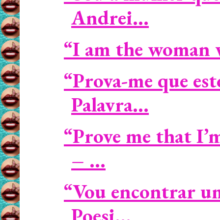
Andrei...
“I am the woman who
“Prova-me que est
Palavra...
“Prove me that I’
– ...
“Vou encontrar um
Poesi...