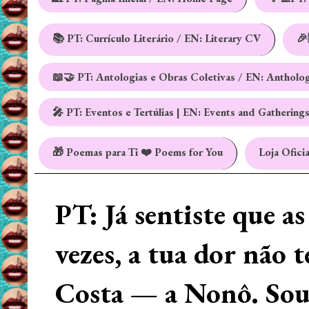
📚 PT: Currículo Literário / EN: Literary CV
🎉
📖🤝 PT: Antologias e Obras Coletivas / EN: Antholo
🎤 PT: Eventos e Tertúlias | EN: Events and Gathering
🎁 Poemas para Ti ❤️ Poems for You
Loja Oficia
PT: Já sentiste que a
vezes, a tua dor não 
Costa — a Nonô. Sou 