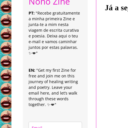
Nonô Zine
Já a se
PT:
"Recebe gratuitamente
a minha primeira Zine e
junta-te a mim nesta
viagem de escrita curativa
e poesia. Deixa aqui o teu
e-mail e vamos caminhar
juntos por estas palavras.
✨💋"
EN:
"Get my first Zine for
free and join me on this
journey of healing writing
and poetry. Leave your
email here, and let’s walk
through these words
together. ✨💋"