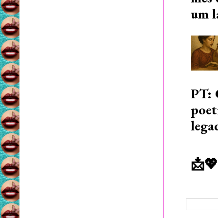
um l
PT: 
poet
lega
📩💖