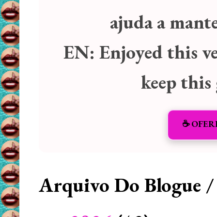
ajuda a manter
EN:
Enjoyed this v
keep this
☕️ OFER
Arquivo Do Blogue /