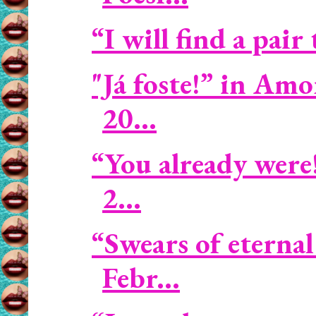
“I will find a pair
"Já foste!” in Amo
20...
“You already were
2...
“Swears of eternal
Febr...