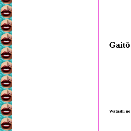
Gait
ō
Watashi no 