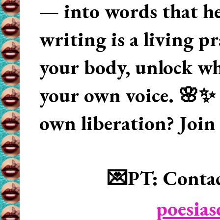
— into words that hea
writing is a living p
your body, unlock wha
your own voice. 🌸✨ 
own liberation? Join
💌PT: Contac
poesia