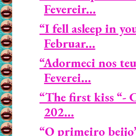
Fevereir...
“I fell asleep in 
Februar...
“Adormeci nos te
Feverei...
“The first kiss “
202...
“O primeiro beijo