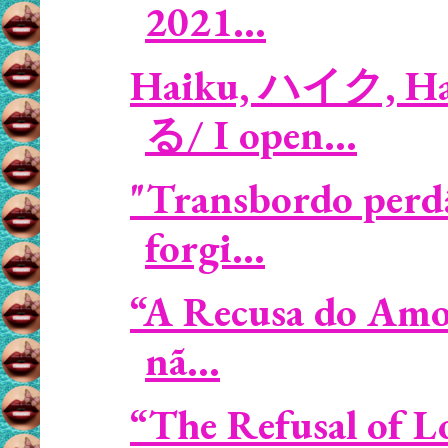
2021...
Haiku, ハイク, Hai
る/ I open...
"Transbordo perdã
forgi...
“A Recusa do Amor
nã...
“The Refusal of Lo