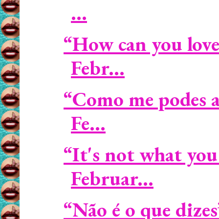
...
“How can you love
Febr...
“Como me podes am
Fe...
“It's not what you
Februar...
“Não é o que dize