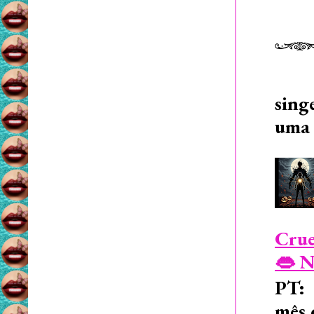
sing
uma 
Crue
👄 N
PT: 
mês 