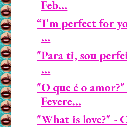
Feb...
“I'm perfect for 
...
"Para ti, sou perf
...
"O que é o amor?" 
Fevere...
"What is love?" -