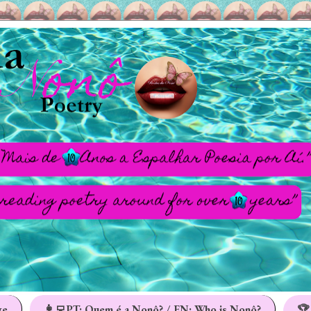
ge
👩‍💻PT: Quem é a Nonô? / EN: Who is Nonô?
🏆