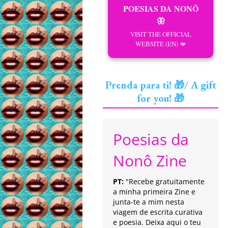
POESIAS DA NONÔ
🦋
VISIT THE OFFICIAL
WEBSITE (EN) 💋
Prenda para ti! 🎁/ A gift
for you! 🎁
Poesias da
Nonô Zine
PT:
"Recebe gratuitamente
a minha primeira Zine e
junta-te a mim nesta
viagem de escrita curativa
e poesia. Deixa aqui o teu