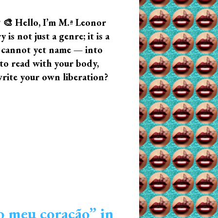
? 🎨 Hello, I’m M.ª Leonor
s not just a genre; it is a
u cannot yet name — into
n to read with your body,
write your own liberation?
o meu coração” in