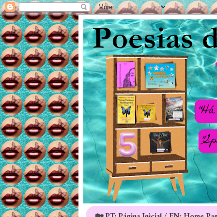
🏡 PT: Página Inicial / EN: Home Pa