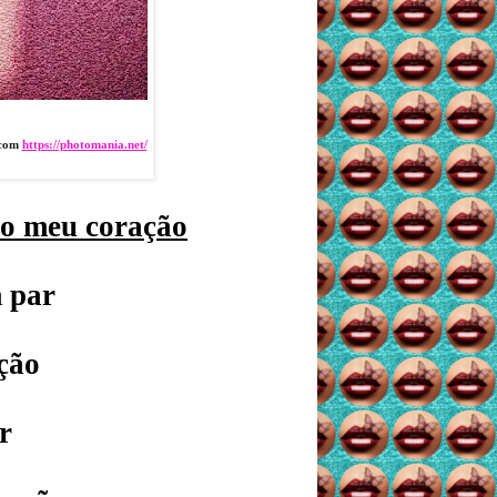
 com
https://photomania.net/
 o meu coração
 par
ção
r