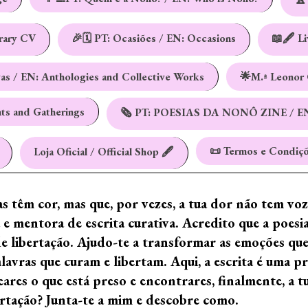
erary CV
🎉🗓️ PT: Ocasiões / EN: Occasions
📖🖋️ L
vas / EN: Anthologies and Collective Works
🌟M.ª Leonor 
nts and Gatherings
🗞️ PT: POESIAS DA NONÔ ZINE / E
📜 Termos e Condiçõ
Loja Oficial / Official Shop 🖋️
ras têm cor, mas que, por vezes, a tua dor não tem vo
e mentora de escrita curativa. Acredito que a poes
de libertação. Ajudo-te a transformar as emoções qu
ras que curam e libertam. Aqui, a escrita é uma prá
ares o que está preso e encontrares, finalmente, a 
ertação? Junta-te a mim e descobre como.