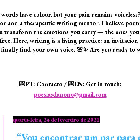
 words have colour, but your pain remains voiceless
 and a therapeutic writing mentor. I believe poetry i
 you transform the emotions you carry — the ones yo
ree. Here, writing is a living practice: an invitatio
 finally find your own voice. 🌸✨ Are you ready to 
💌PT: Contacto / 💌EN: Get in touch:
poesiasdanono@gmail.com
quarta-feira, 24 de fevereiro de 2021
“Vou encontrar um par para 