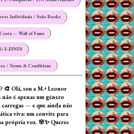
ivros Individuais / Solo Books
Costa — Wall of Fame
N: E-ZINES
es / Terms & Conditions
z? 🎨 Olá, sou a M.ª Leonor
ia não é apenas um género
e carregas — e que ainda não
tica viva: um convite para
tua própria voz. 🌸✨ Queres