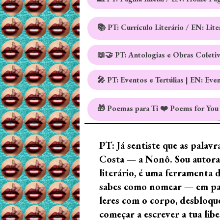
📚 PT: Currículo Literário / EN: Lit
📖🤝 PT: Antologias e Obras Coleti
🎤 PT: Eventos e Tertúlias | EN: Eve
🎁 Poemas para Ti ❤️ Poems for You
PT: Já sentiste que as palav
Costa — a Nonô. Sou autora 
literário, é uma ferramenta 
sabes como nomear — em palav
leres com o corpo, desbloque
começar a escrever a tua lib