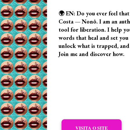
🌍 EN: Do you ever feel that
Costa — Nonô. I am an author
tool for liberation. I help
words that heal and set you f
unlock what is trapped, and
Join me and discover how.
VISITA O SITE