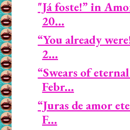
"Já foste!” in Amo
20...
“You already were
2...
“Swears of eternal
Febr...
“Juras de amor et
F...