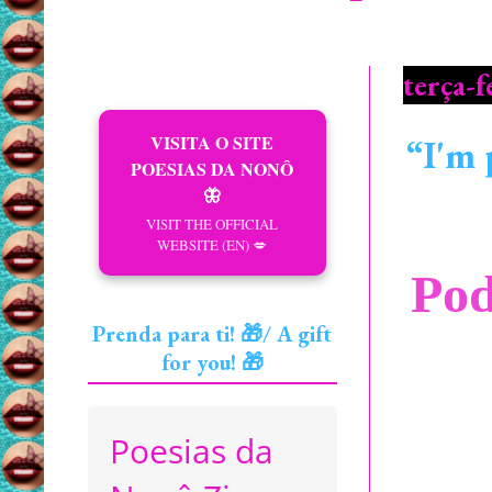
terça-f
VISITA O SITE
“I'm 
POESIAS DA NONÔ
🦋
VISIT THE OFFICIAL
WEBSITE (EN) 💋
Pod
Prenda para ti! 🎁/ A gift
for you! 🎁
Poesias da