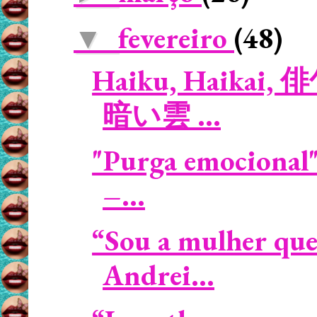
fevereiro
(48)
▼
Haiku, Haikai, 俳
暗い雲 ...
"Purga emocional"
–...
“Sou a mulher que
Andrei...