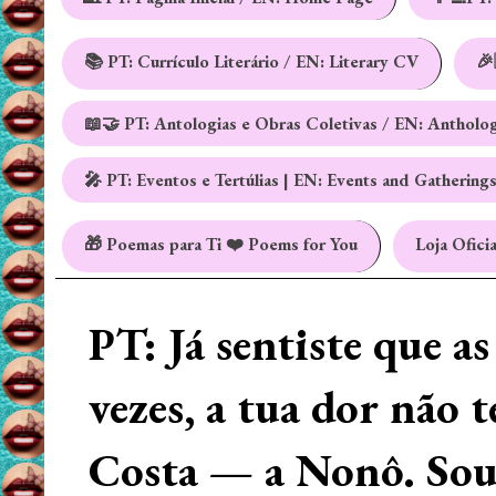
📚 PT: Currículo Literário / EN: Literary CV
🎉
📖🤝 PT: Antologias e Obras Coletivas / EN: Antholo
🎤 PT: Eventos e Tertúlias | EN: Events and Gathering
🎁 Poemas para Ti ❤️ Poems for You
Loja Oficia
PT: Já sentiste que a
vezes, a tua dor não 
Costa — a Nonô. Sou 