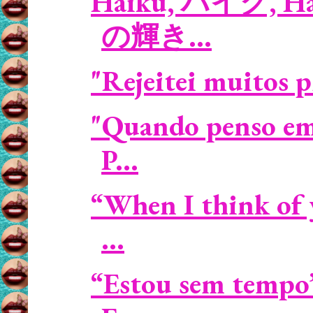
Haiku, ハイク, Haika
の輝き...
"Rejeitei muitos pr
"Quando penso em 
P...
“When I think of 
...
“Estou sem tempo”