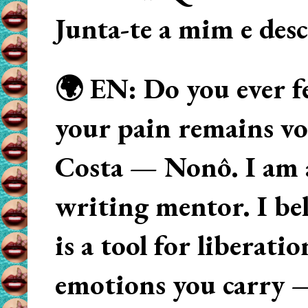
Junta-te a mim e des
🌍 EN: Do you ever fe
your pain remains voi
Costa — Nonô. I am 
writing mentor. I beli
is a tool for liberati
emotions you carry 