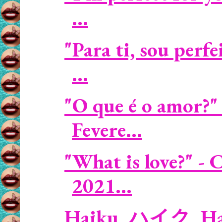
...
"Para ti, sou perf
...
"O que é o amor?" 
Fevere...
"What is love?" -
2021...
Haiku, ハイク, Hai