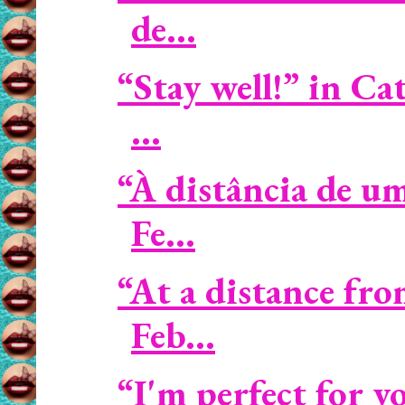
de...
“Stay well!” in C
...
“À distância de u
Fe...
“At a distance fro
Feb...
“I'm perfect for 