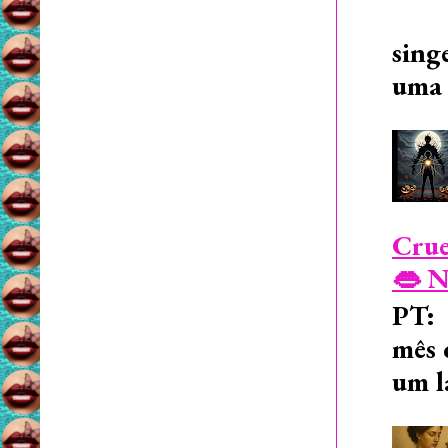
sing
uma 
Crue
👄 N
PT: 
mês 
um l