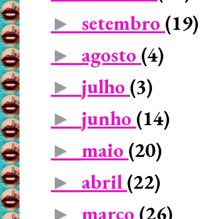
setembro
(19)
►
agosto
(4)
►
julho
(3)
►
junho
(14)
►
maio
(20)
►
abril
(22)
►
março
(26)
►