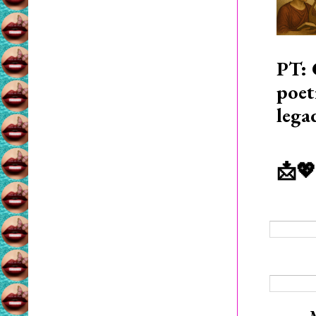
PT: 
poet
lega
📩💖