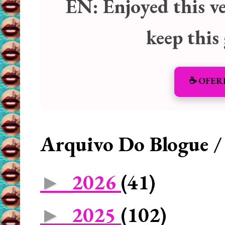
EN:
Enjoyed this v
keep this
☕️ OFER
Arquivo Do Blogue /
2026
(41)
►
2025
(102)
►