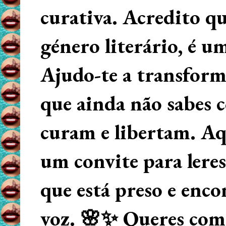
curativa. Acredito q
género literário, é u
Ajudo-te a transform
que ainda não sabes
curam e libertam. Aqu
um convite para lere
que está preso e enco
voz. 🌸✨ Queres começ