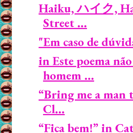
Haiku, ハイク, Haik
Street ...
"Em caso de dúvida,
in Este poema não
homem ...
“Bring me a man to
Cl...
“Fica bem!” in Cat