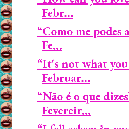
Febr...
“Como me podes am
Fe...
“It's not what you
Februar...
“Não é o que dize
Fevereir...
“I fell asleep in 