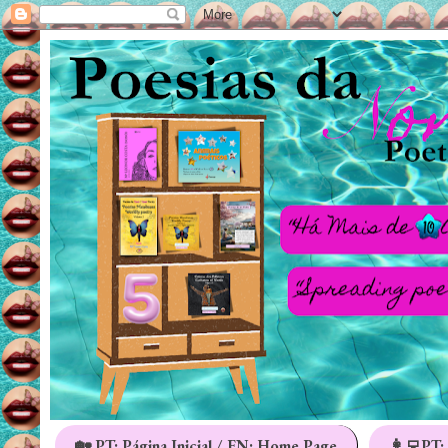
🏡 PT: Página Inicial / EN: Home Page
👩‍💻PT