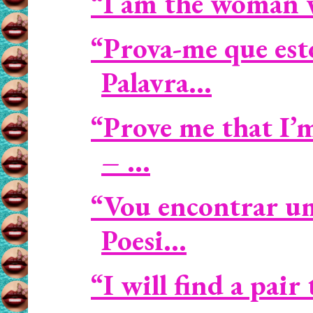
“I am the woman who
“Prova-me que est
Palavra...
“Prove me that I’
– ...
“Vou encontrar um
Poesi...
“I will find a pair