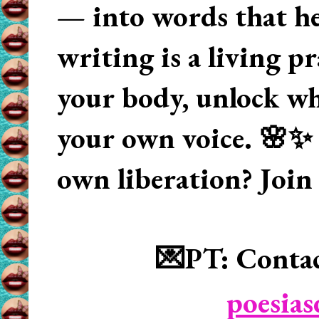
— into words that hea
writing is a living p
your body, unlock wha
your own voice. 🌸✨ 
own liberation? Join
💌PT: Contac
poesia