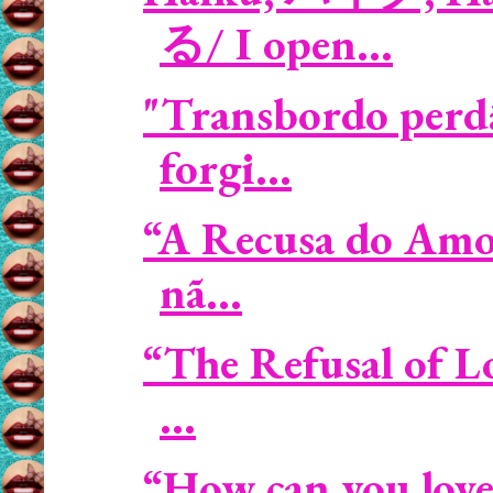
る/ I open...
"Transbordo perdã
forgi...
“A Recusa do Amor
nã...
“The Refusal of Lo
...
“How can you love