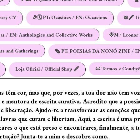
erary CV
🎉🗓️ PT: Ocasiões / EN: Occasions
📖🖋️ L
vas / EN: Anthologies and Collective Works
🌟M.ª Leonor 
nts and Gatherings
🗞️ PT: POESIAS DA NONÔ ZINE / E
📜 Termos e Condiçõ
Loja Oficial / Official Shop 🖋️
ras têm cor, mas que, por vezes, a tua dor não tem vo
e mentora de escrita curativa. Acredito que a poes
de libertação. Ajudo-te a transformar as emoções qu
ras que curam e libertam. Aqui, a escrita é uma prá
ares o que está preso e encontrares, finalmente, a 
ertação? Junta-te a mim e descobre como.