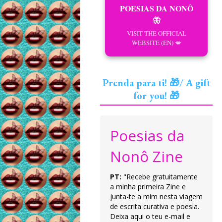
POESIAS DA NONÔ
🦋
VISIT THE OFFICIAL
WEBSITE (EN) 💋
Prenda para ti! 🎁/ A gift
for you! 🎁
Poesias da
Nonô Zine
PT:
"Recebe gratuitamente
a minha primeira Zine e
junta-te a mim nesta viagem
de escrita curativa e poesia.
Deixa aqui o teu e-mail e