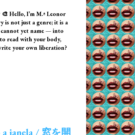
? 🎨 Hello, I’m M.ª Leonor
s not just a genre; it is a
u cannot yet name — into
n to read with your body,
write your own liberation?
 a janela / 窓を開