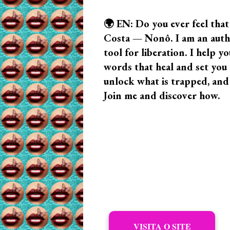
🌍 EN: Do you ever feel that
Costa — Nonô. I am an author
tool for liberation. I help
words that heal and set you f
unlock what is trapped, and
Join me and discover how.
VISITA O SITE