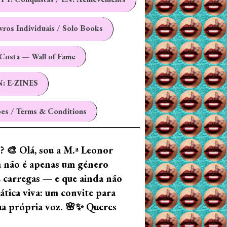
ivros Individuais / Solo Books
Costa — Wall of Fame
N: E-ZINES
es / Terms & Conditions
z? 🎨 Olá, sou a M.ª Leonor
ia não é apenas um género
e carregas — e que ainda não
tica viva: um convite para
tua própria voz. 🌸✨ Queres