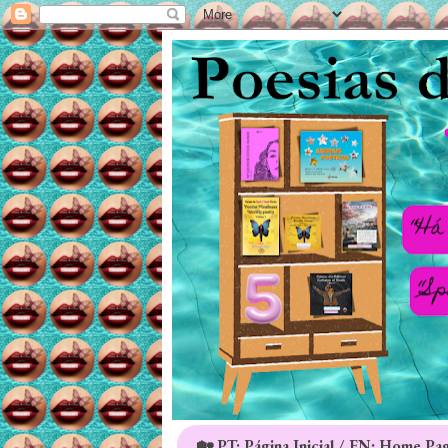
🏡 PT: Página Inicial / EN: Home Pa