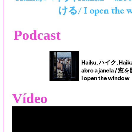
ける/ I open the 
Podcast
Vídeo