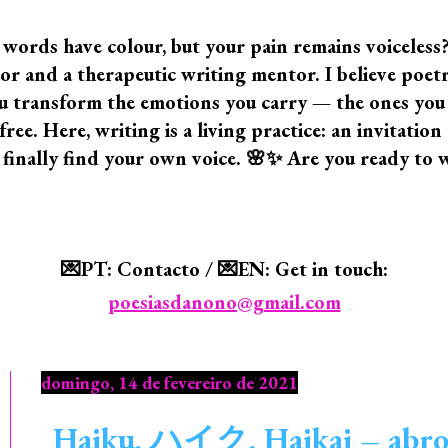
 words have colour, but your pain remains voiceless
 and a therapeutic writing mentor. I believe poetry i
 you transform the emotions you carry — the ones yo
ree. Here, writing is a living practice: an invitatio
 finally find your own voice. 🌸✨ Are you ready to 
💌PT: Contacto / 💌EN: Get in touch:
poesiasdanono@gmail.com
domingo, 14 de fevereiro de 2021
Haiku, ハイク, Haikai – abro