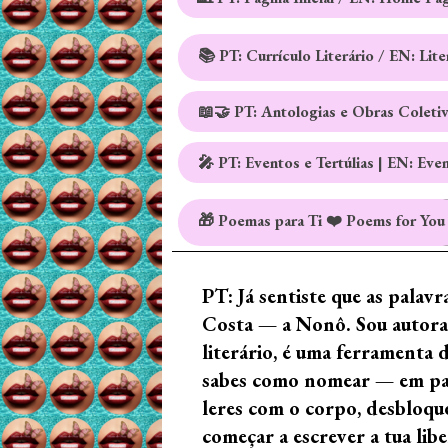
📚 PT: Currículo Literário / EN: Lit
📖🤝 PT: Antologias e Obras Coleti
🎤 PT: Eventos e Tertúlias | EN: Eve
🎁 Poemas para Ti ❤️ Poems for You
PT: Já sentiste que as palav
Costa — a Nonô. Sou autora 
literário, é uma ferramenta 
sabes como nomear — em palav
leres com o corpo, desbloque
começar a escrever a tua lib