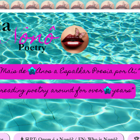
ge
👩‍💻PT: Quem é a Nonô? / EN: Who is Nonô?
🏆