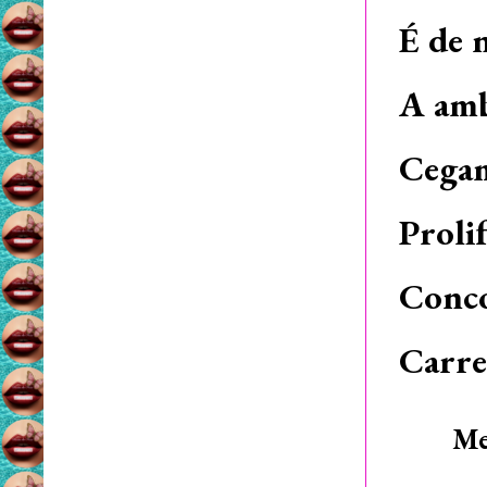
É de 
A amb
Cegam
Prolif
Conco
Carre
Me