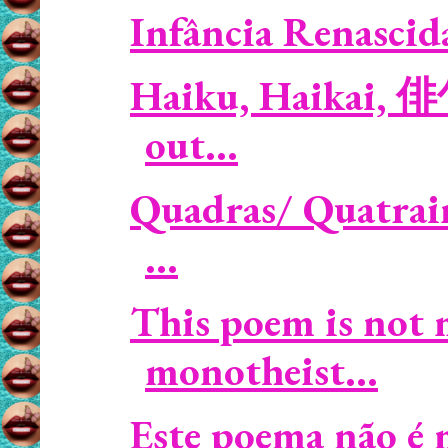
Infância Renascida 
Haiku, Haikai, 俳
out...
Quadras/ Quatrain
...
This poem is not m
monotheist...
Este poema não é m