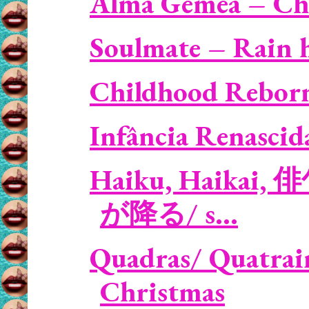
Alma Gémea – Ch
Soulmate – Rain h
Childhood Reborn
Infância Renascid
Haiku, Haikai, 俳
が降る/ s...
Quadras/ Quatrain
Christmas