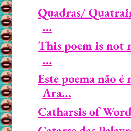
Quadras/ Quatrains
...
This poem is not 
...
Este poema não é 
Ara...
Catharsis of Words
Catarse das Palav