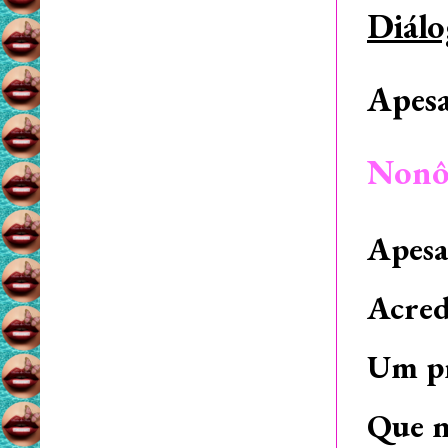
Diálo
Apesa
Non
Apesa
Acred
Um pr
Que n