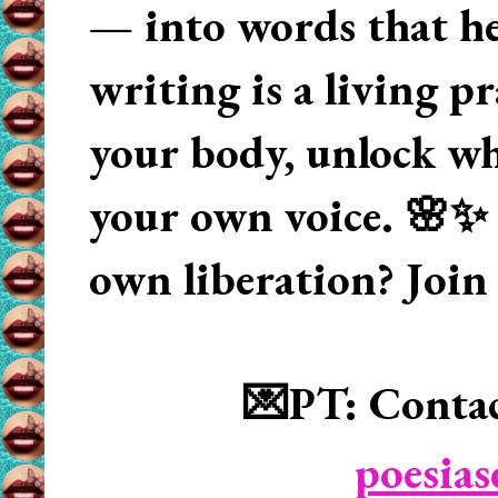
— into words that hea
writing is a living p
your body, unlock wha
your own voice. 🌸✨ 
own liberation? Join
💌PT: Contac
poesia