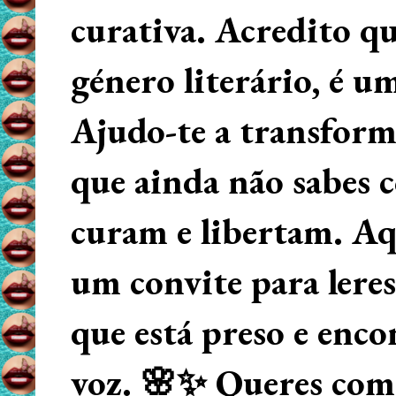
curativa. Acredito q
género literário, é u
Ajudo-te a transform
que ainda não sabes
curam e libertam. Aqu
um convite para lere
que está preso e enco
voz. 🌸✨ Queres começ