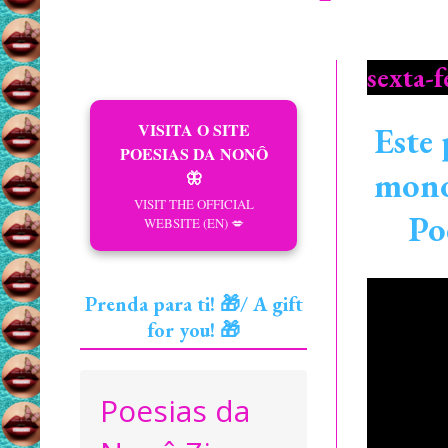
sexta-
VISITA O SITE
Este 
POESIAS DA NONÔ
monot
🦋
VISIT THE OFFICIAL
Po
WEBSITE (EN) 💋
Prenda para ti! 🎁/ A gift
for you! 🎁
Poesias da