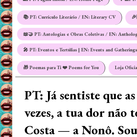
📚 PT: Currículo Literário / EN: Literary CV
🎉
📖🤝 PT: Antologias e Obras Coletivas / EN: Antholo
🎤 PT: Eventos e Tertúlias | EN: Events and Gathering
🎁 Poemas para Ti ❤️ Poems for You
Loja Oficia
PT: Já sentiste que a
vezes, a tua dor não 
Costa — a Nonô. Sou 