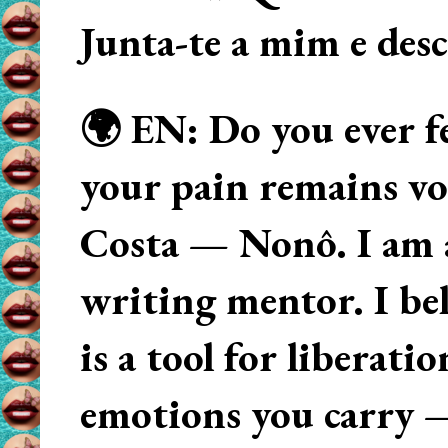
Junta-te a mim e des
🌍 EN: Do you ever fe
your pain remains voi
Costa — Nonô. I am 
writing mentor. I beli
is a tool for liberati
emotions you carry 