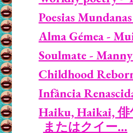
Poesias Mundanas 
Alma Gémea - Muit
Soulmate - Manny 
Childhood Reborn 
Infância Renascida
Haiku, Haikai, 俳
またはクイー...