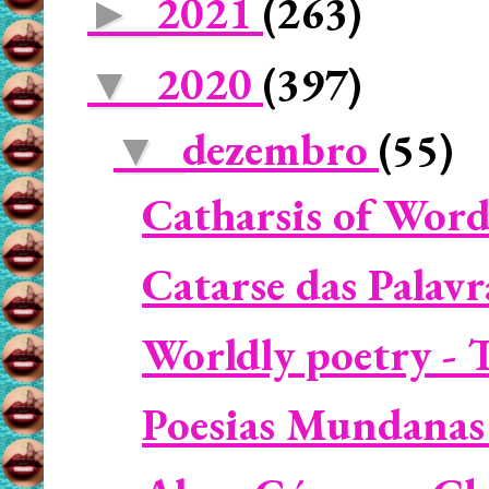
2021
(263)
►
2020
(397)
▼
dezembro
(55)
▼
Catharsis of Word
Catarse das Palav
Worldly poetry - T
Poesias Mundanas 