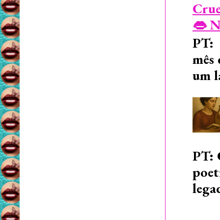
Crue
👄 N
PT: 
mês 
um l
PT: 
poet
lega