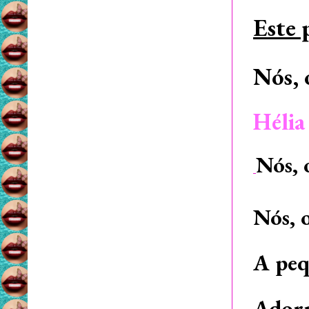
Este
Nós, 
Hélia
Nós, 
Nós, 
A peq
Adorn