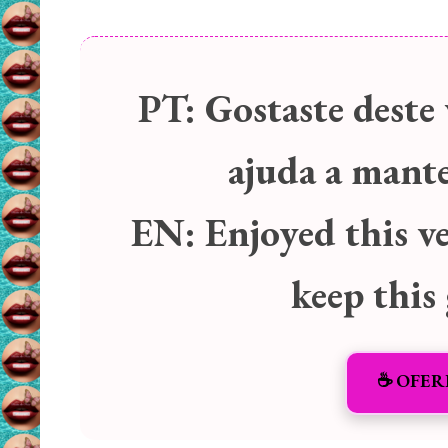
PT:
Gostaste deste 
ajuda a manter
EN:
Enjoyed this v
keep this
☕️ OFER