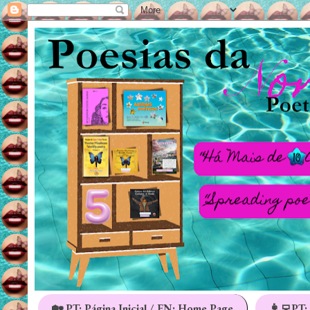
🏡 PT: Página Inicial / EN: Home Page
👩‍💻PT