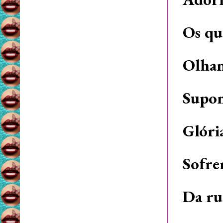
Os qu
Olhan
Supon
Glóri
Sofre
Da ru