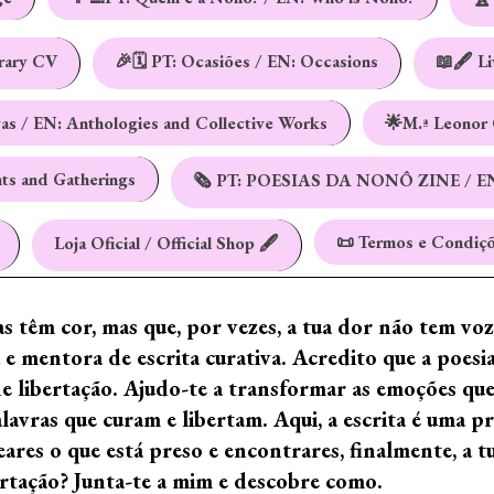
erary CV
🎉🗓️ PT: Ocasiões / EN: Occasions
📖🖋️ L
vas / EN: Anthologies and Collective Works
🌟M.ª Leonor 
nts and Gatherings
🗞️ PT: POESIAS DA NONÔ ZINE / E
📜 Termos e Condiçõ
Loja Oficial / Official Shop 🖋️
ras têm cor, mas que, por vezes, a tua dor não tem vo
e mentora de escrita curativa. Acredito que a poes
de libertação. Ajudo-te a transformar as emoções qu
ras que curam e libertam. Aqui, a escrita é uma prá
ares o que está preso e encontrares, finalmente, a 
ertação? Junta-te a mim e descobre como.