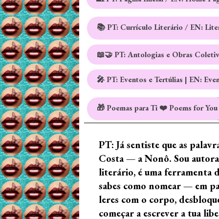
📚 PT: Currículo Literário / EN: Lit
📖🤝 PT: Antologias e Obras Coleti
🎤 PT: Eventos e Tertúlias | EN: Eve
🎁 Poemas para Ti ❤️ Poems for You
PT: Já sentiste que as palav
Costa — a Nonô. Sou autora 
literário, é uma ferramenta 
sabes como nomear — em palav
leres com o corpo, desbloque
começar a escrever a tua lib