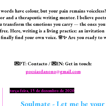
 words have colour, but your pain remains voiceless
 and a therapeutic writing mentor. I believe poetry i
 you transform the emotions you carry — the ones yo
ree. Here, writing is a living practice: an invitatio
 finally find your own voice. 🌸✨ Are you ready to 
💌PT: Contacto / 💌EN: Get in touch:
poesiasdanono@gmail.com
terça-feira, 15 de dezembro de 2020
Soulmate - Let me be your