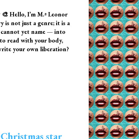
? 🎨 Hello, I’m M.ª Leonor
s not just a genre; it is a
u cannot yet name — into
n to read with your body,
write your own liberation?
 Christmas star