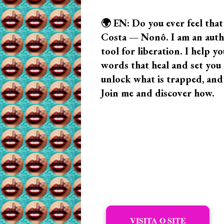
🌍 EN: Do you ever feel that
Costa — Nonô. I am an author
tool for liberation. I help
words that heal and set you f
unlock what is trapped, and
Join me and discover how.
VISITA O SITE