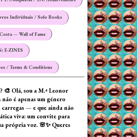
ivros Individuais / Solo Books
Costa — Wall of Fame
N: E-ZINES
es / Terms & Conditions
z? 🎨 Olá, sou a M.ª Leonor
ia não é apenas um género
e carregas — e que ainda não
tica viva: um convite para
tua própria voz. 🌸✨ Queres