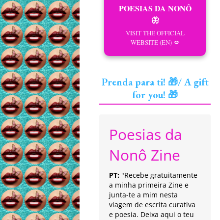
POESIAS DA NONÔ
🦋
VISIT THE OFFICIAL
WEBSITE (EN) 💋
Prenda para ti! 🎁/ A gift
for you! 🎁
Poesias da
Nonô Zine
PT:
"Recebe gratuitamente
a minha primeira Zine e
junta-te a mim nesta
viagem de escrita curativa
e poesia. Deixa aqui o teu