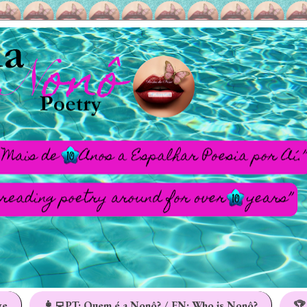
ge
👩‍💻PT: Quem é a Nonô? / EN: Who is Nonô?
🏆