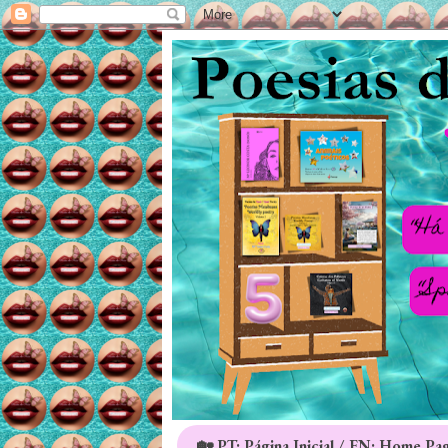
🏡 PT: Página Inicial / EN: Home Pa