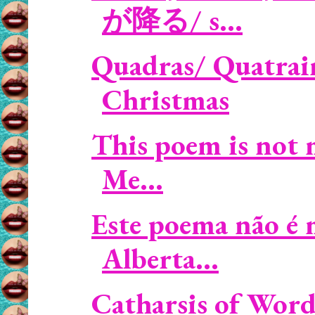
が降る/ s...
Quadras/ Quatrain
Christmas
This poem is not 
Me...
Este poema não é
Alberta...
Catharsis of Word