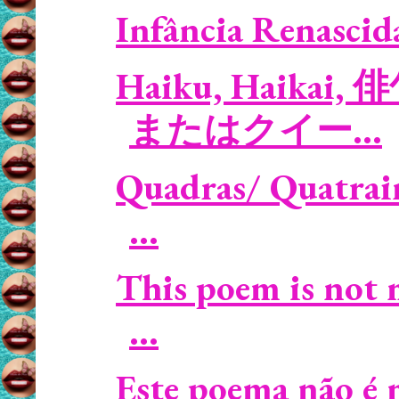
Infância Renascida
Haiku, Haikai, 俳
またはクイー...
Quadras/ Quatrains
...
This poem is not 
...
Este poema não é 