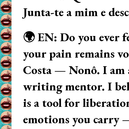
Junta-te a mim e des
🌍 EN: Do you ever fe
your pain remains voi
Costa — Nonô. I am 
writing mentor. I beli
is a tool for liberati
emotions you carry 