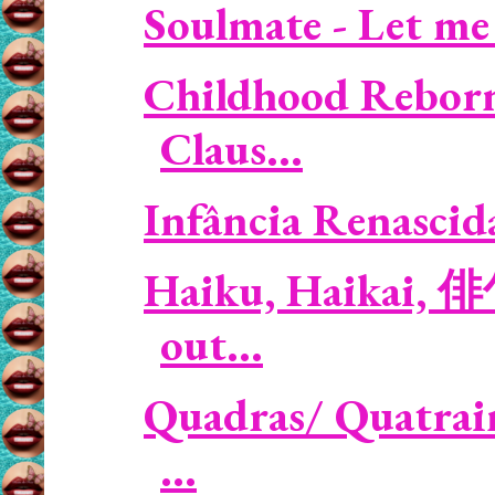
Soulmate - Let me
Childhood Reborn 
Claus...
Infância Renascida 
Haiku, Haikai, 俳
out...
Quadras/ Quatrain
...