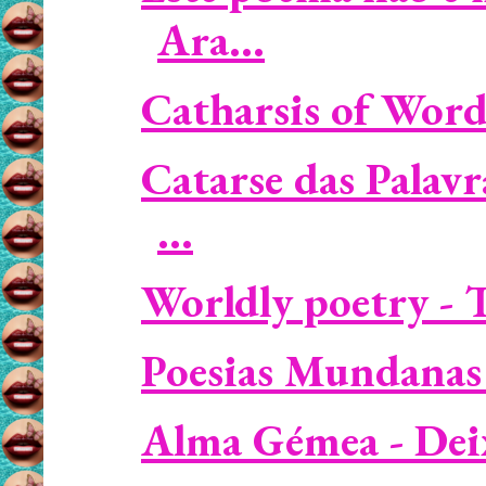
Ara...
Catharsis of Words
Catarse das Palav
...
Worldly poetry - T
Poesias Mundanas 
Alma Gémea - Deixa