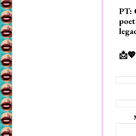
PT: 
poet
lega
📩💖