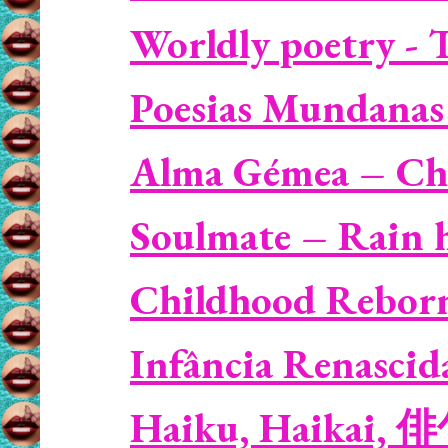
Worldly poetry - T
Poesias Mundanas 
Alma Gémea – Ch
Soulmate – Rain h
Childhood Reborn
Infância Renascid
Haiku, Haikai, 俳