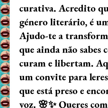
curativa. Acredito q
género literário, é u
Ajudo-te a transform
que ainda não sabes
curam e libertam. Aqu
um convite para lere
que está preso e enco
voz. 🌸✨ Queres começ