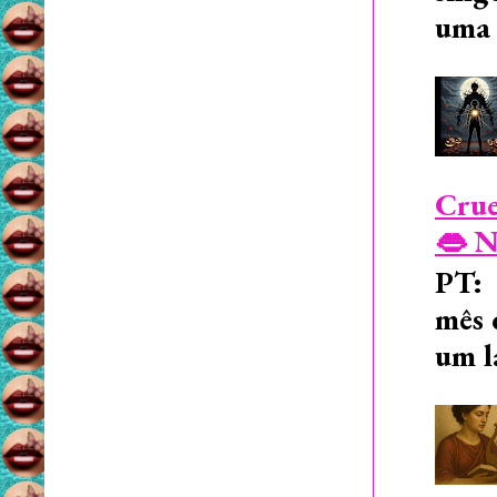
uma 
Crue
👄 N
PT: 
mês 
um l