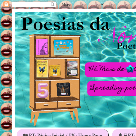
🏡 PT: Página Inicial / EN: Home Page
👩‍💻PT