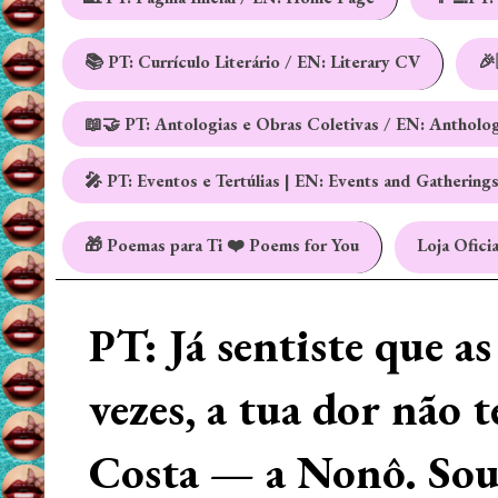
📚 PT: Currículo Literário / EN: Literary CV
🎉
📖🤝 PT: Antologias e Obras Coletivas / EN: Antholo
🎤 PT: Eventos e Tertúlias | EN: Events and Gathering
🎁 Poemas para Ti ❤️ Poems for You
Loja Oficia
PT: Já sentiste que a
vezes, a tua dor não 
Costa — a Nonô. Sou 