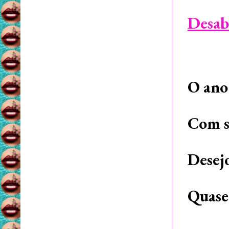
Desab
O ano
Com s
Desej
Quase