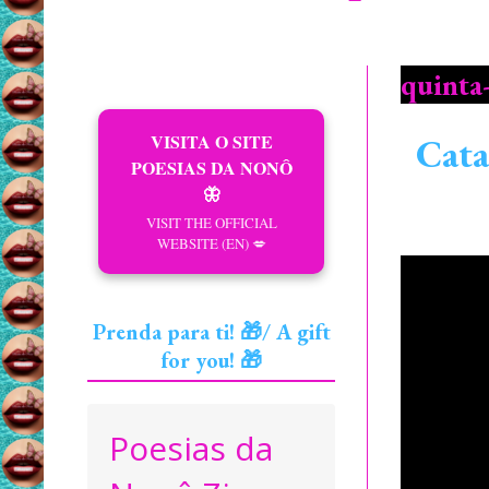
quinta
VISITA O SITE
Cata
POESIAS DA NONÔ
🦋
VISIT THE OFFICIAL
WEBSITE (EN) 💋
Prenda para ti! 🎁/ A gift
for you! 🎁
Poesias da