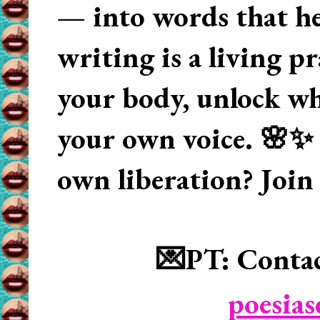
— into words that hea
writing is a living p
your body, unlock wha
your own voice. 🌸✨ 
own liberation? Join
💌PT: Contac
poesia