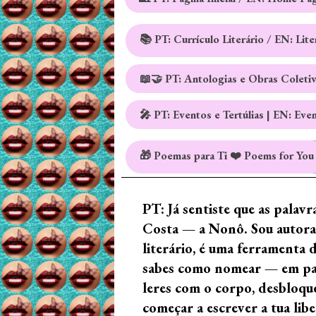
📚 PT: Currículo Literário / EN: Lit
📖🤝 PT: Antologias e Obras Coleti
🎤 PT: Eventos e Tertúlias | EN: Eve
🎁 Poemas para Ti ❤️ Poems for You
PT: Já sentiste que as palav
Costa — a Nonô. Sou autora 
literário, é uma ferramenta 
sabes como nomear — em palav
leres com o corpo, desbloque
começar a escrever a tua lib