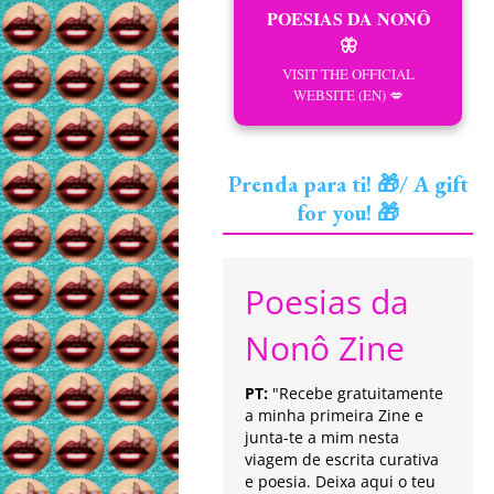
POESIAS DA NONÔ
🦋
VISIT THE OFFICIAL
WEBSITE (EN) 💋
Prenda para ti! 🎁/ A gift
for you! 🎁
Poesias da
Nonô Zine
PT:
"Recebe gratuitamente
a minha primeira Zine e
junta-te a mim nesta
viagem de escrita curativa
e poesia. Deixa aqui o teu