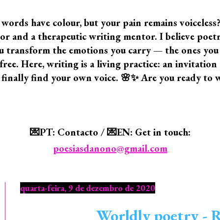
 words have colour, but your pain remains voiceless
 and a therapeutic writing mentor. I believe poetry i
 you transform the emotions you carry — the ones yo
ree. Here, writing is a living practice: an invitatio
 finally find your own voice. 🌸✨ Are you ready to 
💌PT: Contacto / 💌EN: Get in touch:
poesiasdanono@gmail.com
quarta-feira, 9 de dezembro de 2020
Worldly poetry - 