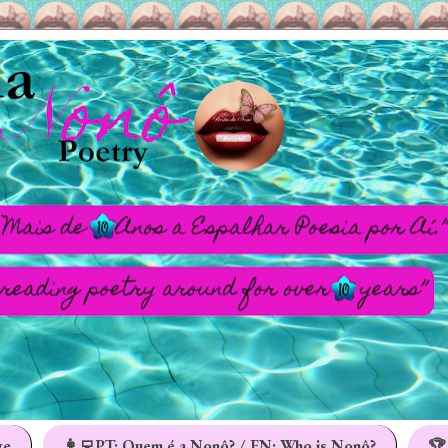
ge
👩‍💻PT: Quem é a Nonô? / EN: Who is Nonô?
🏆