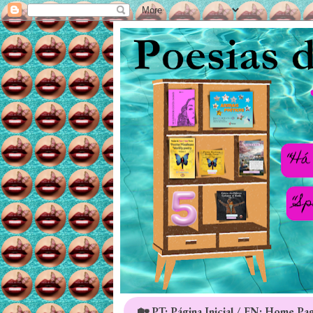
🏡 PT: Página Inicial / EN: Home Pa