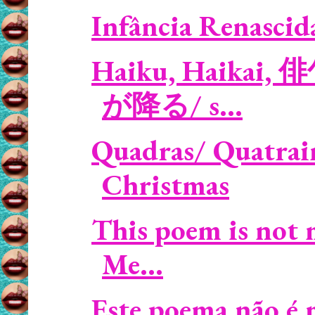
Infância Renascid
Haiku, Haikai, 俳
が降る/ s...
Quadras/ Quatrain
Christmas
This poem is not 
Me...
Este poema não é