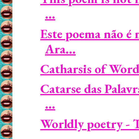
...
Este poema não é 
Ara...
Catharsis of Words
Catarse das Palav
...
Worldly poetry - T