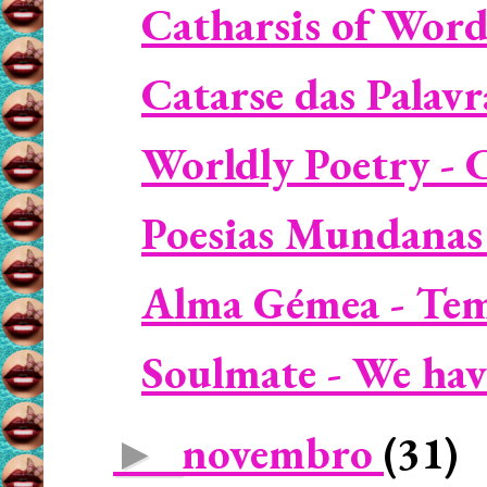
Catharsis of Wor
Catarse das Palav
Worldly Poetry - 
Poesias Mundanas 
Alma Gémea - Tem
Soulmate - We hav
novembro
(31)
►