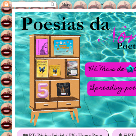
🏡 PT: Página Inicial / EN: Home Page
👩‍💻PT