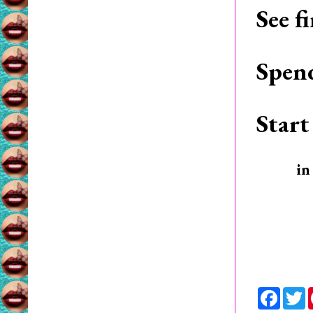
See f
Spen
Start
in
F
a