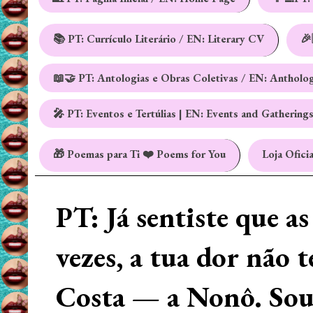
📚 PT: Currículo Literário / EN: Literary CV
🎉
📖🤝 PT: Antologias e Obras Coletivas / EN: Antholo
🎤 PT: Eventos e Tertúlias | EN: Events and Gathering
🎁 Poemas para Ti ❤️ Poems for You
Loja Oficia
PT: Já sentiste que a
vezes, a tua dor não 
Costa — a Nonô. Sou 