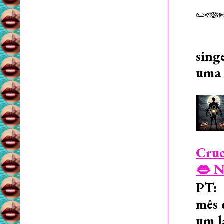
sing
uma 
Crue
👄 N
PT: 
mês 
um l