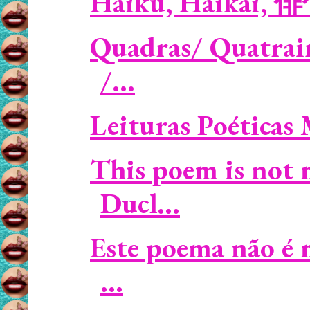
Haiku, Haikai, 
Quadras/ Quatrains
/...
Leituras Poéticas
This poem is not 
Ducl...
Este poema não é 
...