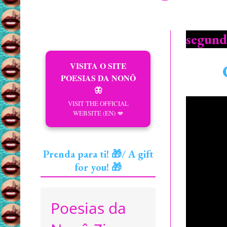
segund
VISITA O SITE
POESIAS DA NONÔ
🦋
VISIT THE OFFICIAL
WEBSITE (EN) 💋
Prenda para ti! 🎁/ A gift
for you! 🎁
Poesias da