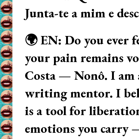
Junta-te a mim e des
🌍 EN: Do you ever fe
your pain remains voi
Costa — Nonô. I am 
writing mentor. I beli
is a tool for liberati
emotions you carry 