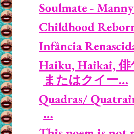
Soulmate - Manny 
Childhood Reborn 
Infância Renascida
Haiku, Haikai, 俳
またはクイー...
Quadras/ Quatrains
...
This poem is not 