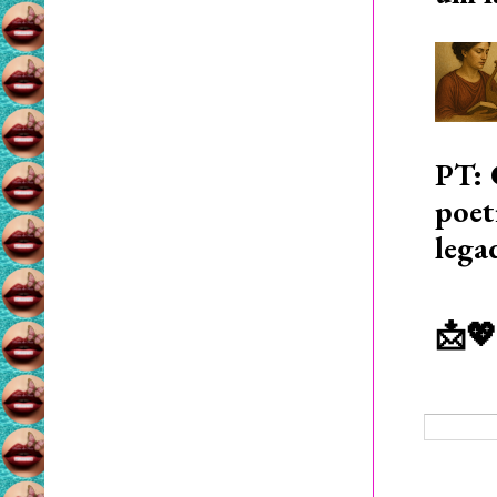
PT: 
poet
lega
📩💖