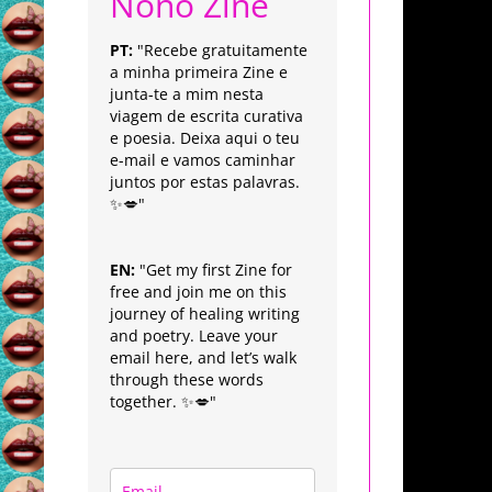
Nonô Zine
PT:
"Recebe gratuitamente
a minha primeira Zine e
junta-te a mim nesta
viagem de escrita curativa
e poesia. Deixa aqui o teu
e-mail e vamos caminhar
juntos por estas palavras.
✨💋"
EN:
"Get my first Zine for
free and join me on this
journey of healing writing
and poetry. Leave your
email here, and let’s walk
through these words
together. ✨💋"