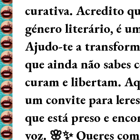
curativa. Acredito q
género literário, é u
Ajudo-te a transform
que ainda não sabes
curam e libertam. Aqu
um convite para lere
que está preso e enco
voz. 🌸✨ Queres começ