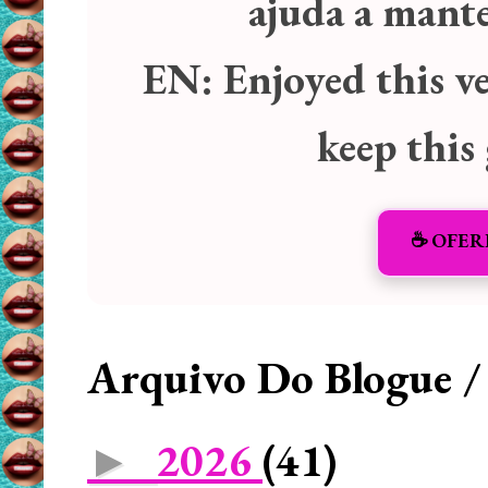
ajuda a manter
EN:
Enjoyed this v
keep this
☕️ OFER
Arquivo Do Blogue /
2026
(41)
►