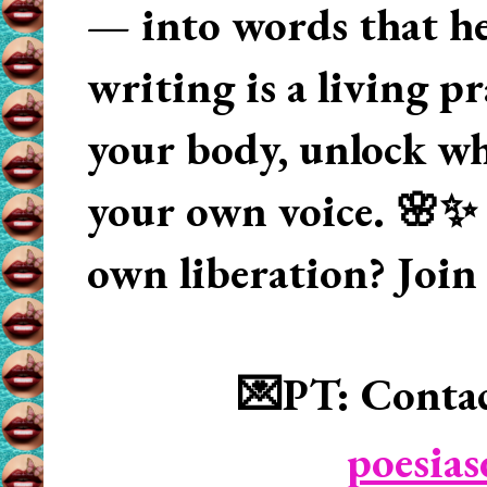
— into words that hea
writing is a living p
your body, unlock wha
your own voice. 🌸✨ 
own liberation? Join
💌PT: Contac
poesia