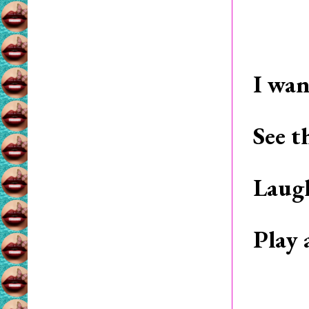
I wan
See t
Laug
Play 