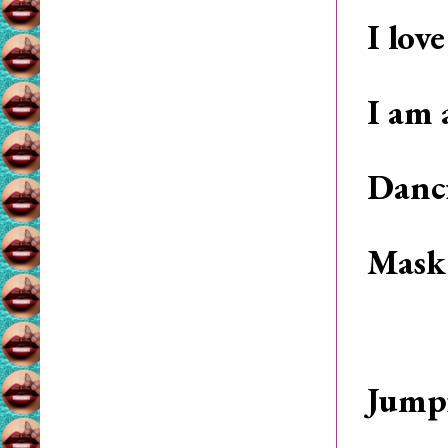
I lov
I am 
Danci
Mask 
Jumpi