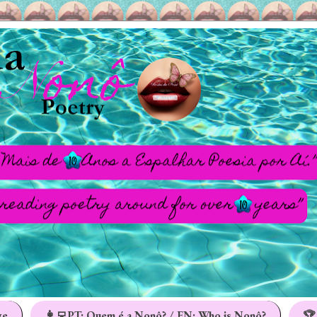
ge
👩‍💻PT: Quem é a Nonô? / EN: Who is Nonô?
🏆