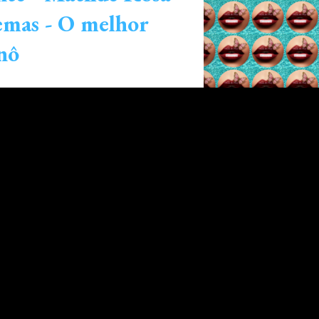
emas - O melhor
nô