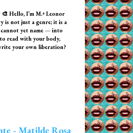
? 🎨 Hello, I’m M.ª Leonor
s not just a genre; it is a
u cannot yet name — into
n to read with your body,
write your own liberation?
nte - Matilde Rosa