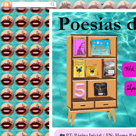
🏡 PT: Página Inicial / EN: Home Pa