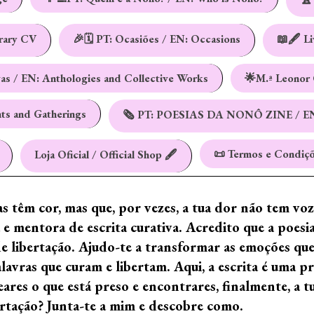
erary CV
🎉🗓️ PT: Ocasiões / EN: Occasions
📖🖋️ L
vas / EN: Anthologies and Collective Works
🌟M.ª Leonor 
nts and Gatherings
🗞️ PT: POESIAS DA NONÔ ZINE / E
📜 Termos e Condiçõ
Loja Oficial / Official Shop 🖋️
ras têm cor, mas que, por vezes, a tua dor não tem vo
e mentora de escrita curativa. Acredito que a poes
de libertação. Ajudo-te a transformar as emoções qu
ras que curam e libertam. Aqui, a escrita é uma prá
ares o que está preso e encontrares, finalmente, a 
ertação? Junta-te a mim e descobre como.