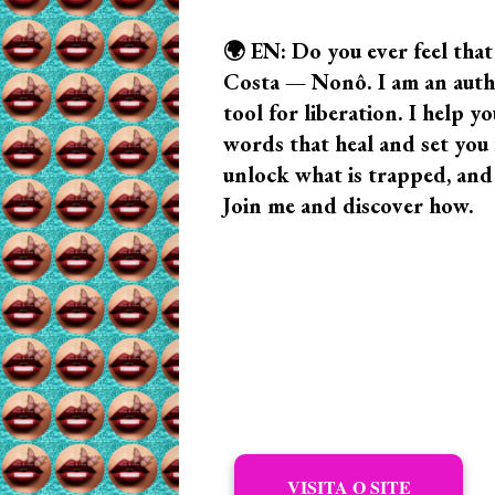
🌍 EN: Do you ever feel that
Costa — Nonô. I am an author
tool for liberation. I help
words that heal and set you f
unlock what is trapped, and
Join me and discover how.
VISITA O SITE