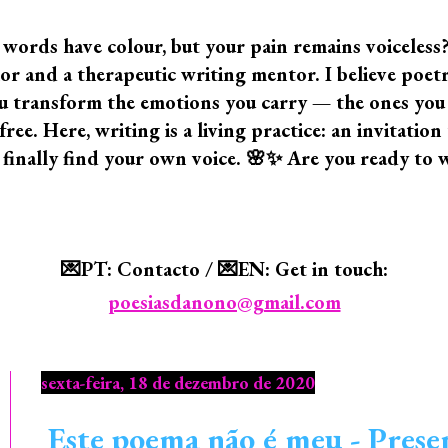
 words have colour, but your pain remains voiceless
 and a therapeutic writing mentor. I believe poetry i
 you transform the emotions you carry — the ones yo
ree. Here, writing is a living practice: an invitatio
 finally find your own voice. 🌸✨ Are you ready to 
💌PT: Contacto / 💌EN: Get in touch:
poesiasdanono@gmail.com
sexta-feira, 18 de dezembro de 2020
Este poema não é meu - Prese