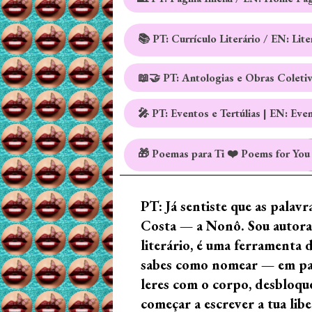
📚 PT: Currículo Literário / EN: Lit
📖🤝 PT: Antologias e Obras Coleti
🎤 PT: Eventos e Tertúlias | EN: Eve
🎁 Poemas para Ti ❤️ Poems for You
PT: Já sentiste que as palav
Costa — a Nonô. Sou autora 
literário, é uma ferramenta 
sabes como nomear — em palav
leres com o corpo, desbloque
começar a escrever a tua lib