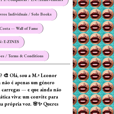
ivros Individuais / Solo Books
Costa — Wall of Fame
N: E-ZINES
es / Terms & Conditions
z? 🎨 Olá, sou a M.ª Leonor
ia não é apenas um género
e carregas — e que ainda não
tica viva: um convite para
tua própria voz. 🌸✨ Queres