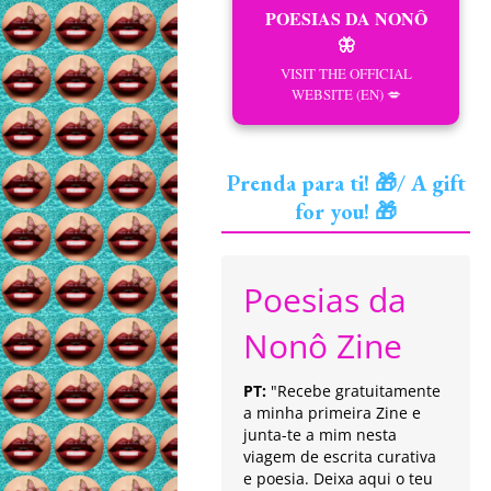
POESIAS DA NONÔ
🦋
VISIT THE OFFICIAL
WEBSITE (EN) 💋
Prenda para ti! 🎁/ A gift
for you! 🎁
Poesias da
Nonô Zine
PT:
"Recebe gratuitamente
a minha primeira Zine e
junta-te a mim nesta
viagem de escrita curativa
e poesia. Deixa aqui o teu