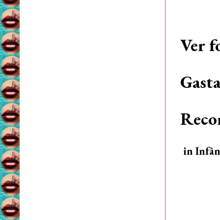
Ver f
Gasta
Recom
in Infâ