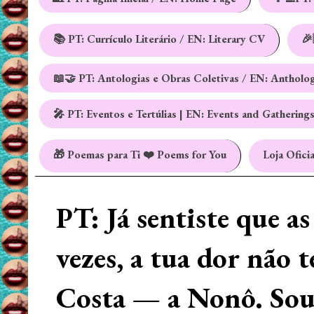
📚 PT: Currículo Literário / EN: Literary CV
🎉
📖🤝 PT: Antologias e Obras Coletivas / EN: Antholo
🎤 PT: Eventos e Tertúlias | EN: Events and Gathering
🎁 Poemas para Ti ❤️ Poems for You
Loja Oficia
PT: Já sentiste que a
vezes, a tua dor não 
Costa — a Nonô. Sou 