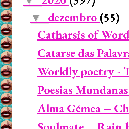
▼
dezembro
(55)
▼
Catharsis of Word
Catarse das Palav
Worldly poetry - T
Poesias Mundanas 
Alma Gémea – Ch
Soulmate – Rain h