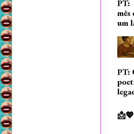
PT: 
mês 
um l
PT: 
poet
lega
📩💖