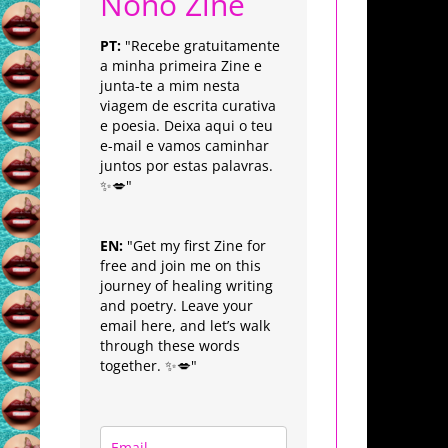
Nonô Zine
PT:
"Recebe gratuitamente
a minha primeira Zine e
junta-te a mim nesta
viagem de escrita curativa
e poesia. Deixa aqui o teu
e-mail e vamos caminhar
juntos por estas palavras.
✨💋"
EN:
"Get my first Zine for
free and join me on this
journey of healing writing
and poetry. Leave your
email here, and let’s walk
through these words
together. ✨💋"