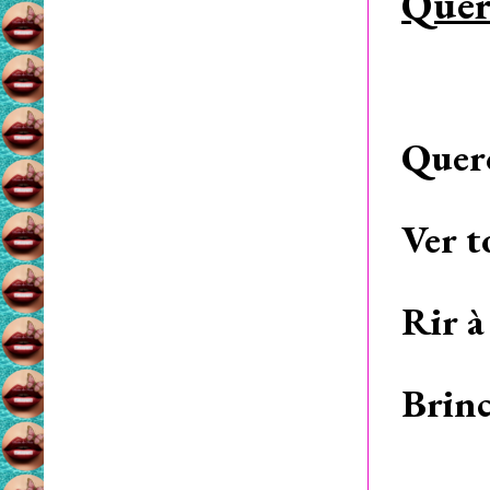
Quer
Quero
Ver t
Rir à
Brinc