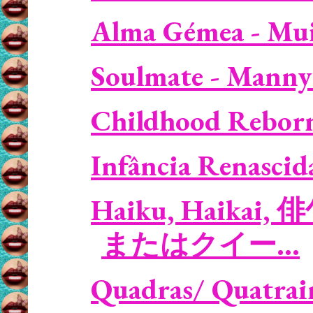
Alma Gémea - Muit
Soulmate - Manny 
Childhood Reborn 
Infância Renascida
Haiku, Haikai, 俳
またはクイー...
Quadras/ Quatrains