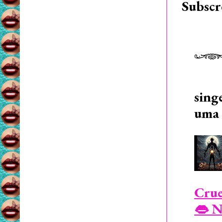
Subscr
sing
uma 
Crue
👄 N