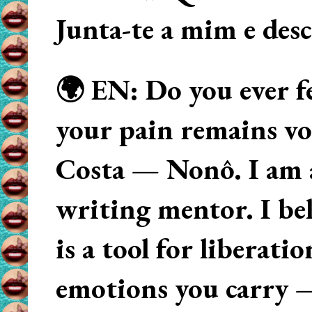
Junta-te a mim e des
🌍 EN: Do you ever fe
your pain remains voi
Costa — Nonô. I am 
writing mentor. I beli
is a tool for liberati
emotions you carry 