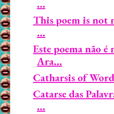
...
This poem is not 
...
Este poema não é 
Ara...
Catharsis of Words
Catarse das Palav
...