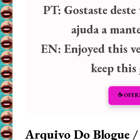
PT:
Gostaste deste 
ajuda a manter
EN:
Enjoyed this v
keep this
☕️ OFER
Arquivo Do Blogue /