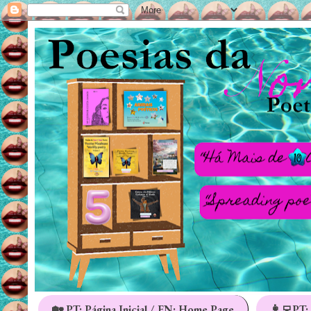
🏡 PT: Página Inicial / EN: Home Page
👩‍💻PT