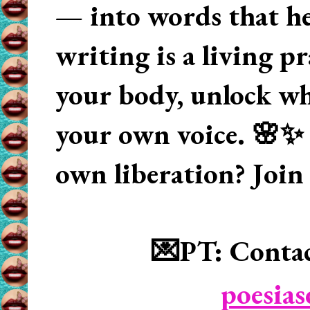
— into words that hea
writing is a living p
your body, unlock wha
your own voice. 🌸✨ 
own liberation? Join
💌PT: Contac
poesia