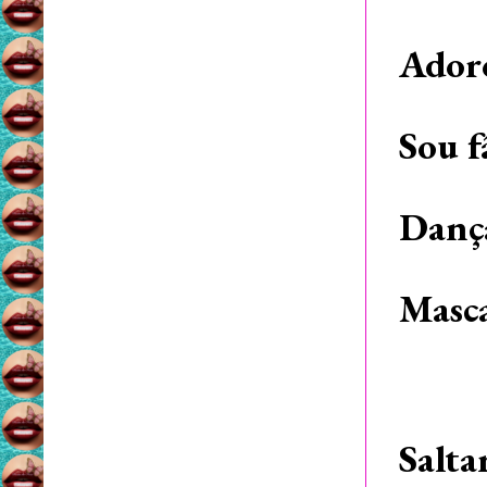
Adoro
Sou f
Dança
Masca
Salta