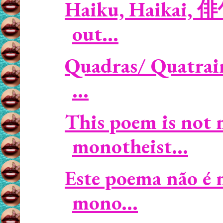
Haiku, Haikai, 俳
out...
Quadras/ Quatrain
...
This poem is not m
monotheist...
Este poema não é m
mono...