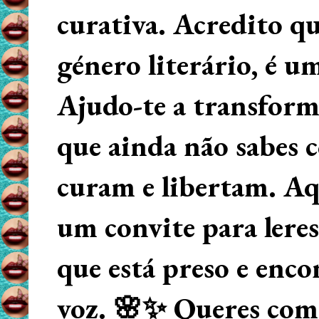
curativa. Acredito q
género literário, é u
Ajudo-te a transform
que ainda não sabes
curam e libertam. Aqu
um convite para lere
que está preso e enco
voz. 🌸✨ Queres começ