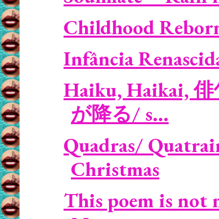
Childhood Reborn
Infância Renascid
Haiku, Haikai, 俳
が降る/ s...
Quadras/ Quatrain
Christmas
This poem is not 