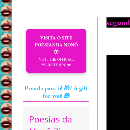
segund
VISITA O SITE
POESIAS DA NONÔ
🦋
VISIT THE OFFICIAL
WEBSITE (EN) 💋
Prenda para ti! 🎁/ A gift
for you! 🎁
Poesias da