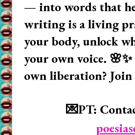
— into words that hea
writing is a living p
your body, unlock wha
your own voice. 🌸✨ 
own liberation? Join
💌PT: Contac
poesia