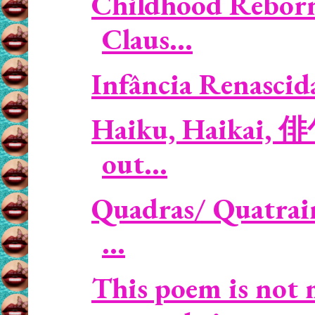
Childhood Reborn 
Claus...
Infância Renascida 
Haiku, Haikai, 俳
out...
Quadras/ Quatrain
...
This poem is not m