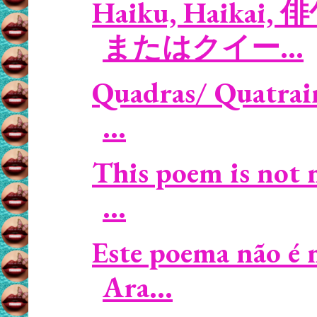
Haiku, Haikai, 俳
またはクイー...
Quadras/ Quatrains
...
This poem is not 
...
Este poema não é 
Ara...