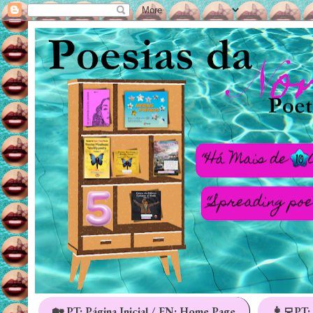
🏡 PT: Página Inicial / EN: Home Page
👩‍💻PT