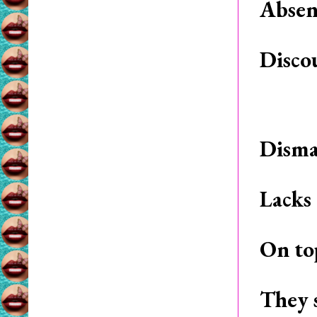
Absent
Disco
Disma
Lacks 
On to
They s