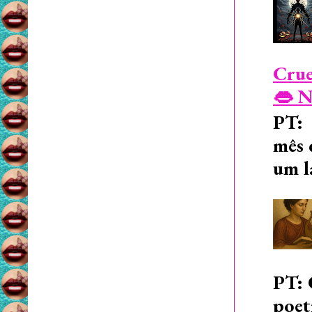
Crue
👄 N
PT: 
mês 
um l
PT: 
poet