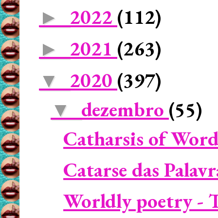
2022
(112)
►
2021
(263)
►
2020
(397)
▼
dezembro
(55)
▼
Catharsis of Word
Catarse das Palav
Worldly poetry - T