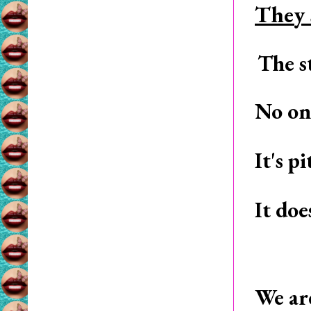
They 
The s
No on
It's p
It do
We ar