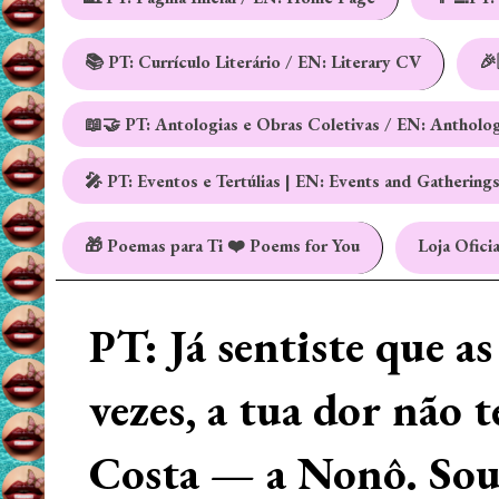
📚 PT: Currículo Literário / EN: Literary CV
🎉
📖🤝 PT: Antologias e Obras Coletivas / EN: Antholo
🎤 PT: Eventos e Tertúlias | EN: Events and Gathering
🎁 Poemas para Ti ❤️ Poems for You
Loja Oficia
PT: Já sentiste que a
vezes, a tua dor não 
Costa — a Nonô. Sou 