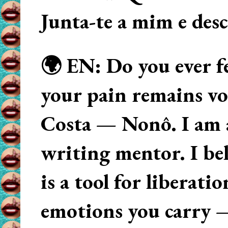
Junta-te a mim e des
🌍 EN: Do you ever fe
your pain remains voi
Costa — Nonô. I am 
writing mentor. I beli
is a tool for liberati
emotions you carry 