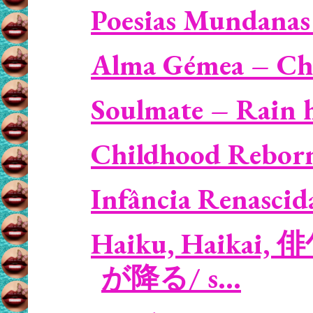
Poesias Mundanas 
Alma Gémea – Ch
Soulmate – Rain h
Childhood Reborn
Infância Renascid
Haiku, Haikai, 俳
が降る/ s...