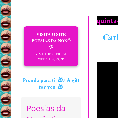
quinta
VISITA O SITE
Cat
POESIAS DA NONÔ
🦋
VISIT THE OFFICIAL
WEBSITE (EN) 💋
Prenda para ti! 🎁/ A gift
for you! 🎁
Poesias da