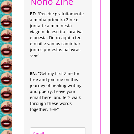
Nonô Zine
PT:
"Recebe gratuitamente
a minha primeira Zine e
junta-te a mim nesta
viagem de escrita curativa
e poesia. Deixa aqui o teu
e-mail e vamos caminhar
juntos por estas palavras.
✨💋"
EN:
"Get my first Zine for
free and join me on this
journey of healing writing
and poetry. Leave your
email here, and let’s walk
through these words
together. ✨💋"