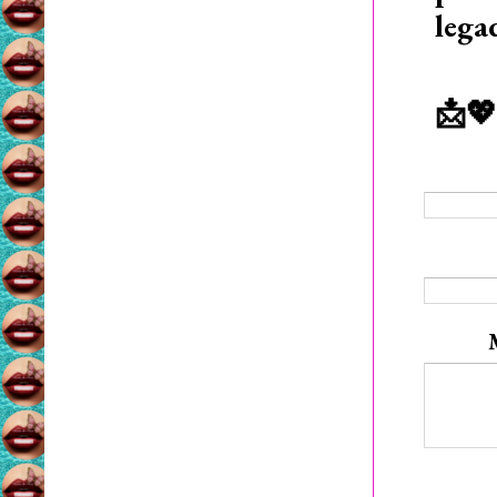
lega
📩💖