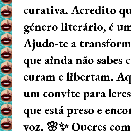
curativa. Acredito q
género literário, é u
Ajudo-te a transform
que ainda não sabes
curam e libertam. Aqu
um convite para lere
que está preso e enco
voz. 🌸✨ Queres começ