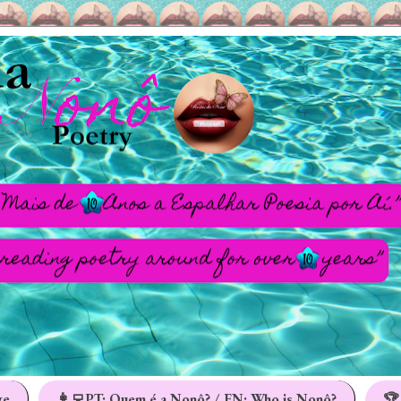
ge
👩‍💻PT: Quem é a Nonô? / EN: Who is Nonô?
🏆