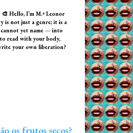
? 🎨 Hello, I’m M.ª Leonor
s not just a genre; it is a
u cannot yet name — into
n to read with your body,
write your own liberation?
o os frutos secos?