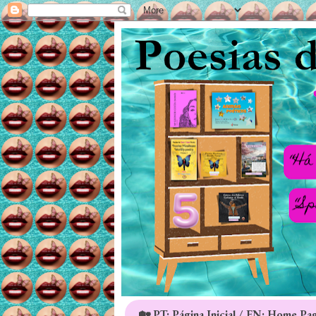
🏡 PT: Página Inicial / EN: Home Pa