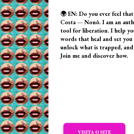
🌍 EN: Do you ever feel that
Costa — Nonô. I am an author
tool for liberation. I help
words that heal and set you f
unlock what is trapped, and
Join me and discover how.
VISITA O SITE