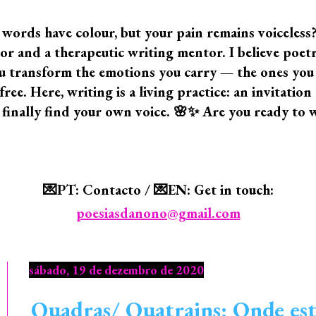
 words have colour, but your pain remains voiceless
 and a therapeutic writing mentor. I believe poetry i
 you transform the emotions you carry — the ones yo
ree. Here, writing is a living practice: an invitatio
 finally find your own voice. 🌸✨ Are you ready to 
💌PT: Contacto / 💌EN: Get in touch:
poesiasdanono@gmail.com
sábado, 19 de dezembro de 2020
Quadras/ Quatrains: Onde estã