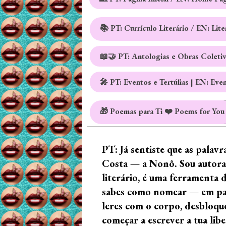
📚 PT: Currículo Literário / EN: Lit
📖🤝 PT: Antologias e Obras Coleti
🎤 PT: Eventos e Tertúlias | EN: Eve
🎁 Poemas para Ti ❤️ Poems for You
PT: Já sentiste que as palav
Costa — a Nonô. Sou autora 
literário, é uma ferramenta 
sabes como nomear — em palav
leres com o corpo, desbloque
começar a escrever a tua lib