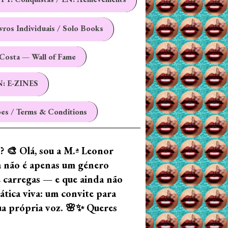
ivros Individuais / Solo Books
Costa — Wall of Fame
N: E-ZINES
es / Terms & Conditions
z? 🎨 Olá, sou a M.ª Leonor
ia não é apenas um género
e carregas — e que ainda não
tica viva: um convite para
tua própria voz. 🌸✨ Queres