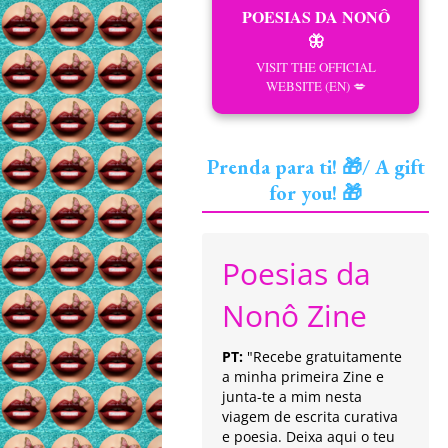
POESIAS DA NONÔ
🦋
VISIT THE OFFICIAL
WEBSITE (EN) 💋
Prenda para ti! 🎁/ A gift
for you! 🎁
Poesias da
Nonô Zine
PT:
"Recebe gratuitamente
a minha primeira Zine e
junta-te a mim nesta
viagem de escrita curativa
e poesia. Deixa aqui o teu