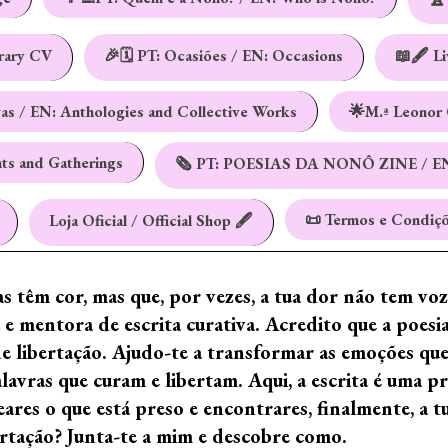
erary CV
🎉🗓️ PT: Ocasiões / EN: Occasions
📖🖋️ L
vas / EN: Anthologies and Collective Works
🌟M.ª Leonor 
nts and Gatherings
🗞️ PT: POESIAS DA NONÔ ZINE / E
📜 Termos e Condiçõ
Loja Oficial / Official Shop 🖋️
ras têm cor, mas que, por vezes, a tua dor não tem vo
e mentora de escrita curativa. Acredito que a poes
de libertação. Ajudo-te a transformar as emoções qu
ras que curam e libertam. Aqui, a escrita é uma prá
ares o que está preso e encontrares, finalmente, a 
ertação? Junta-te a mim e descobre como.