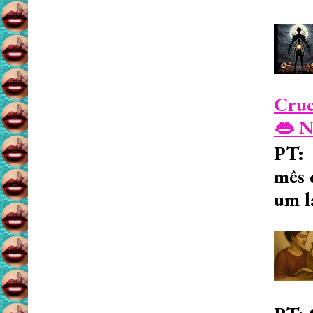
Crue
👄 N
PT: 
mês 
um l