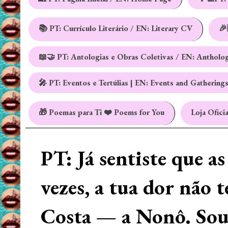
📚 PT: Currículo Literário / EN: Literary CV
🎉
📖🤝 PT: Antologias e Obras Coletivas / EN: Antholo
🎤 PT: Eventos e Tertúlias | EN: Events and Gathering
🎁 Poemas para Ti ❤️ Poems for You
Loja Oficia
PT: Já sentiste que a
vezes, a tua dor não 
Costa — a Nonô. Sou 