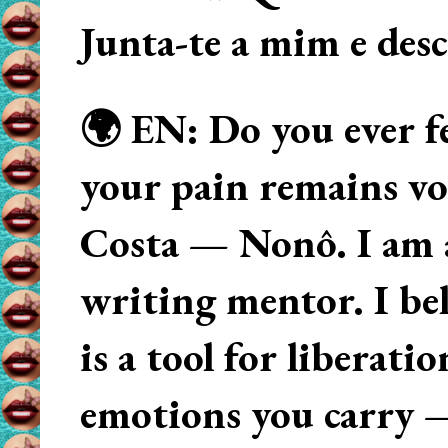
Junta-te a mim e des
🌍 EN: Do you ever fe
your pain remains voi
Costa — Nonô. I am 
writing mentor. I beli
is a tool for liberati
emotions you carry 