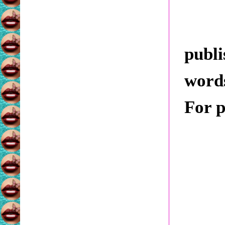
publ
words
For p