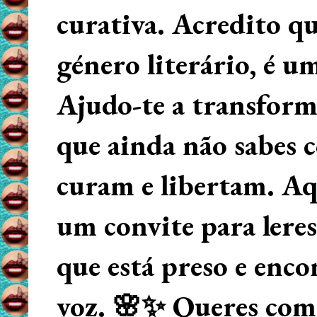
curativa. Acredito q
género literário, é u
Ajudo-te a transform
que ainda não sabes
curam e libertam. Aqu
um convite para lere
que está preso e enco
voz. 🌸✨ Queres começ