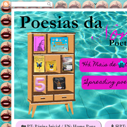
🏡 PT: Página Inicial / EN: Home Page
👩‍💻PT