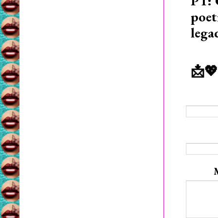
PT: 
poet
lega
📩💖