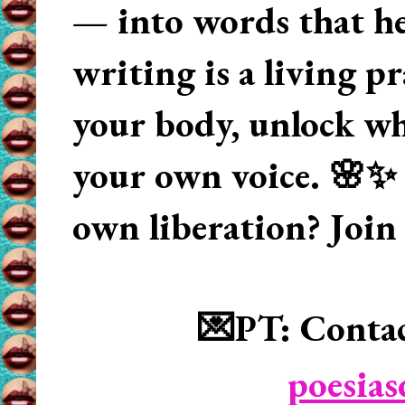
— into words that hea
writing is a living p
your body, unlock wha
your own voice. 🌸✨ 
own liberation? Join
💌PT: Contac
poesia