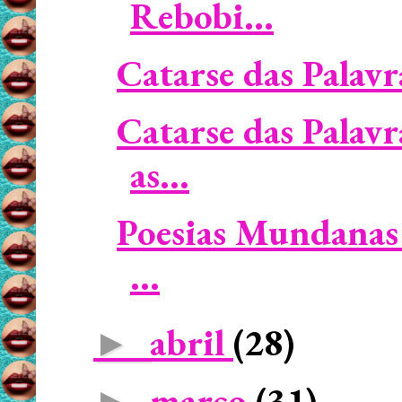
Rebobi...
Catarse das Palavra
Catarse das Palav
as...
Poesias Mundanas 
...
abril
(28)
►
março
(31)
►