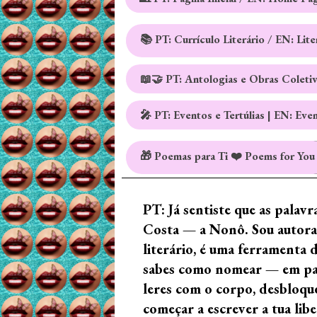
📚 PT: Currículo Literário / EN: Lit
📖🤝 PT: Antologias e Obras Coleti
🎤 PT: Eventos e Tertúlias | EN: Eve
🎁 Poemas para Ti ❤️ Poems for You
PT: Já sentiste que as palav
Costa — a Nonô. Sou autora 
literário, é uma ferramenta 
sabes como nomear — em palav
leres com o corpo, desbloque
começar a escrever a tua lib