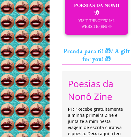
POESIAS DA NONÔ
🦋
VISIT THE OFFICIAL
WEBSITE (EN) 💋
Prenda para ti! 🎁/ A gift
for you! 🎁
Poesias da
Nonô Zine
PT:
"Recebe gratuitamente
a minha primeira Zine e
junta-te a mim nesta
viagem de escrita curativa
e poesia. Deixa aqui o teu