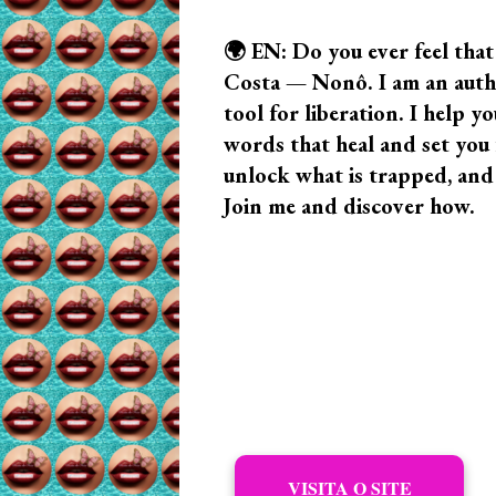
🌍 EN: Do you ever feel that
Costa — Nonô. I am an author
tool for liberation. I help
words that heal and set you f
unlock what is trapped, and
Join me and discover how.
VISITA O SITE