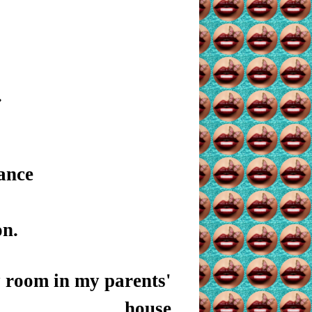
.
ance
on.
y room in my parents'
house