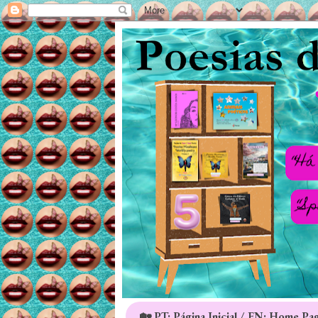
🏡 PT: Página Inicial / EN: Home Pa