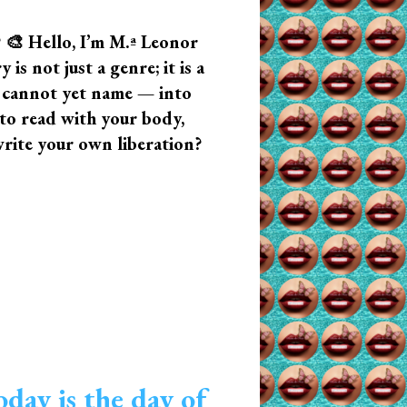
? 🎨 Hello, I’m M.ª Leonor
s not just a genre; it is a
u cannot yet name — into
n to read with your body,
write your own liberation?
oday is the day of