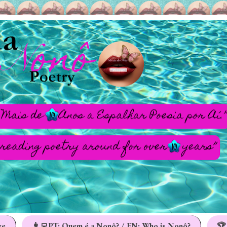
ge
👩‍💻PT: Quem é a Nonô? / EN: Who is Nonô?
🏆