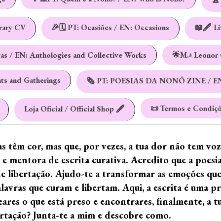
erary CV
🎉🗓️ PT: Ocasiões / EN: Occasions
📖🖋️ L
vas / EN: Anthologies and Collective Works
🌟M.ª Leonor 
nts and Gatherings
🗞️ PT: POESIAS DA NONÔ ZINE / E
📜 Termos e Condiçõ
Loja Oficial / Official Shop 🖋️
ras têm cor, mas que, por vezes, a tua dor não tem vo
e mentora de escrita curativa. Acredito que a poes
de libertação. Ajudo-te a transformar as emoções qu
ras que curam e libertam. Aqui, a escrita é uma prá
ares o que está preso e encontrares, finalmente, a 
ertação? Junta-te a mim e descobre como.