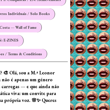
ivros Individuais / Solo Books
Costa — Wall of Fame
N: E-ZINES
es / Terms & Conditions
z? 🎨 Olá, sou a M.ª Leonor
ia não é apenas um género
e carregas — e que ainda não
tica viva: um convite para
tua própria voz. 🌸✨ Queres