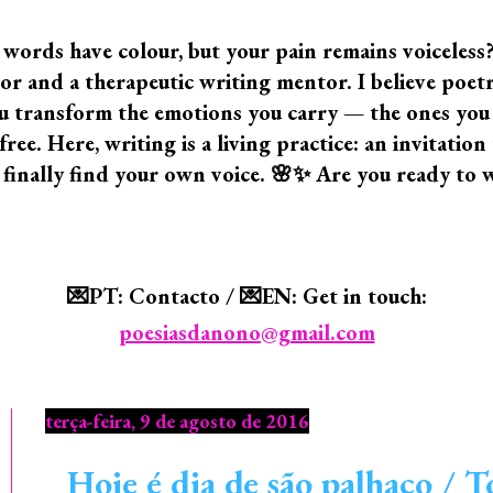
 words have colour, but your pain remains voiceless
 and a therapeutic writing mentor. I believe poetry i
 you transform the emotions you carry — the ones yo
ree. Here, writing is a living practice: an invitatio
 finally find your own voice. 🌸✨ Are you ready to 
💌PT: Contacto / 💌EN: Get in touch:
poesiasdanono@gmail.com
terça-feira, 9 de agosto de 2016
Hoje é dia de são palhaço / T